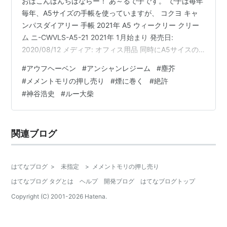
おはこんばんちはならー！ あ～るで子です。 で子は毎年
毎年、A5サイズの手帳を使っていますが、 コクヨ キャ
ンパスダイアリー 手帳 2021年 A5 ウィークリー クリー
ム ニ-CWVLS-A5-21 2021年 1月始まり 発売日:
2020/08/12 メディア: オフィス用品 同時にA5サイスの
何でも帳も使っています。で子ノート。デコノート！ な
#
アウフヘーベン
#
アンシャンレジーム
#
塵芥
んか書かれたひとは死ぬノートみたいな響きになった
#
メメントモリの押し売り
#
煙に巻く
#
絶許
な！ ・分からない言葉・聞いたことあるけどボンヤリし
#
神谷浩史
#
ルー大柴
た言葉 ・流れているゆうせんで聞いたグッときた歌詞の
一部からアーティスト・曲名を探すメモ ・小耳に挟んだ
おもしろい言葉遣い ・道中に見たお店に後で…
関連ブログ
はてなブログ
>
未指定
>
メメントモリの押し売り
はてなブログ タグとは
ヘルプ
開発ブログ
はてなブログトップ
Copyright (C) 2001-
2026
Hatena.