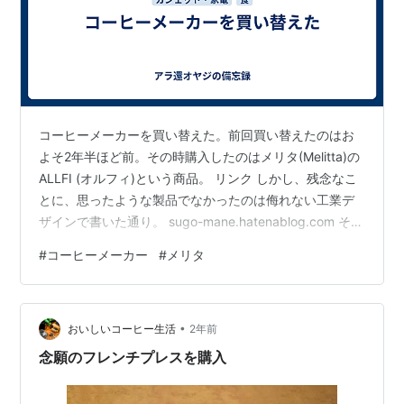
コーヒーメーカーを買い替えた。前回買い替えたのはお
よそ2年半ほど前。その時購入したのはメリタ(Melitta)の
ALLFI (オルフィ)という商品。 リンク しかし、残念なこ
とに、思ったような製品でなかったのは侮れない工業デ
ザインで書いた通り。 sugo-mane.hatenablog.com それ
でもだましだまし使っていたのだが、コーヒーを入れる
#
コーヒーメーカー
#
メリタ
頻度が高いカミさんから「いい加減、買い替えましょ
う」と仰せがあり、ようやく買い替えを決めたのだっ
た。購入したのはこちら。 リンク メーカーは相変わらず
•
メリタ。実はメリタのコーヒーメーカーはこれで5代目。
おいしいコーヒー生活
2年前
大体3年周期くらいで買い替えているので、かれこれ…
念願のフレンチプレスを購入