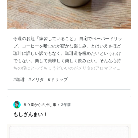
今週のお題「練習していること」 自宅でぺーパードリッ
プ。コーヒーを嗜むのが密かな楽しみ。とはいえさほど
珈琲に詳しい訳でもなく、珈琲道を極めたいというわけ
でもない。楽して美味しく楽しく飲みたい。そんな心持
ちの僕にとってちょうどいいのがメリタのアロマフィル
ター。これ、淹れるのが簡単で、美味しい。僕は1×1とい
#
珈琲
#
メリタ
#
ドリップ
う1杯分を抽出できる最小タイプを愛用している。あまり
淹れ方について努力しなくても勝手に抽出時間を調整し
てくれるすぐれもの。つまりさほど珈琲を淹れる練習は
•
していない。ただ、簡単だといいつつ若干のコツがある
５０歳からの推し事
3年前
みたいで、繰り返し淹れているうちに味が安定してきた
もしざんまい！
感はある。 diarylake.haten…