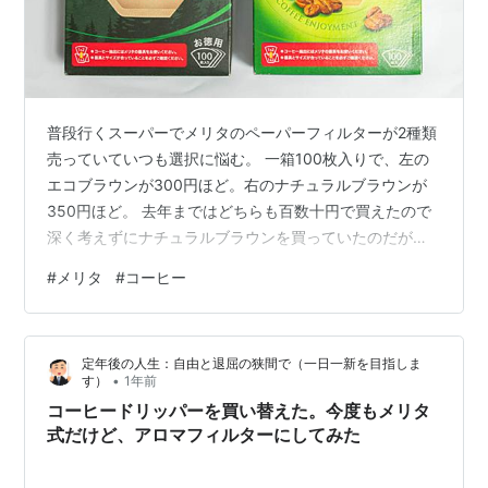
普段行くスーパーでメリタのペーパーフィルターが2種類
売っていていつも選択に悩む。 一箱100枚入りで、左の
エコブラウンが300円ほど。右のナチュラルブラウンが
350円ほど。 去年まではどちらも百数十円で買えたので
深く考えずにナチュラルブラウンを買っていたのだが、
急に2倍以上の値段になったので気になってしまった。
#
メリタ
#
コーヒー
で、比べて見た。 ナチュラルブラウンはサイドから底の
部分が二重になっている。 ドリッパーにセットする時に
ビリッとやってしまう可能性は減る。まあ破っちゃう人
定年後の人生：自由と退屈の狭間で（一日一新を目指しま
は自分以外あんまりいないと思うが。 この時点でナチュ
•
す）
1年前
ラルブラウンの勝利かなとは思うがもう少し比較を続け
コーヒードリッパーを買い替えた。今度もメリタ
てみる。 ナチュラルブラウンの…
式だけど、アロマフィルターにしてみた