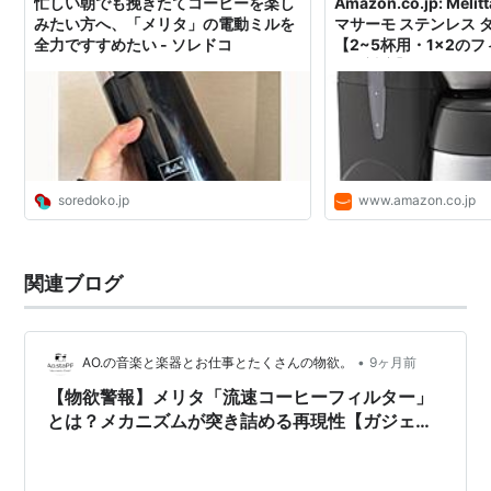
忙しい朝でも挽きたてコーヒーを楽し
Amazon.co.jp: Mel
みたい方へ、「メリタ」の電動ミルを
マサーモ ステンレス 
全力ですすめたい - ソレドコ
【2~5杯用・1×2の
ーに対応】 JCM-561/
ッチン
soredoko.jp
www.amazon.co.jp
関連ブログ
•
AO.の音楽と楽器とお仕事とたくさんの物欲。
9ヶ月前
【物欲警報】メリタ「流速コーヒーフィルター」
とは？メカニズムが突き詰める再現性【ガジェッ
ト好き必見】