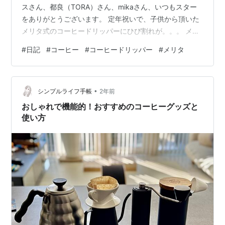
スさん、都良（TORA）さん、mikaさん、いつもスター
をありがとうございます。 定年祝いで、子供から頂いた
メリタ式のコーヒードリッパーにひび割れが。。。 メリ
タ Melitta コーヒー ドリッパー 1~2杯用 クリアフィルタ
#
日記
#
コーヒー
#
コーヒードリッパー
#
メリタ
ー 1×1 メジャースプーン付き プラスチック製 CF-T 1×1
メリタ(Melitta) Amazon 寿命かな。近くのスーパーやホ
ームセンターで探したが見つからず。100均でも良いかな
•
と思っていたが、OKでメリタ発見。 メリタ Melitta…
シンプルライフ手帳
2年前
おしゃれで機能的！おすすめのコーヒーグッズと
使い方