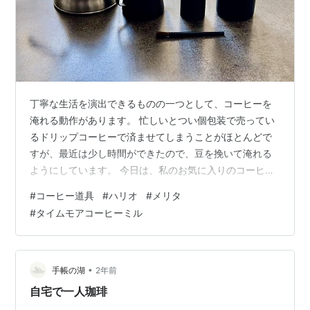
丁寧な生活を演出できるものの一つとして、コーヒーを
淹れる動作があります。 忙しいとつい個包装で売ってい
るドリップコーヒーで済ませてしまうことがほとんどで
すが、最近は少し時間ができたので、豆を挽いて淹れる
ようにしています。 今日は、私のお気に入りのコーヒー
道具を紹介します。 TIMEMORE（タイムモア）のコーヒ
#
コーヒー道具
#
ハリオ
#
メリタ
ーミル GLOCAL STANDARD PRODUCTS（グローカルス
#
タイムモアコーヒーミル
タンダードプロダクツ）TSUBAMEシリーズコーヒーキャ
ニスター フック ブラック ハリオのケトル ハリオミニド
リップケトル 粕谷モデル メリタ波佐見焼コーヒーフィル
ターとペーパー まとめ TIMEMORE（タイムモア…
•
手帳の湖
2年前
自宅で一人珈琲