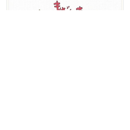
今年はいよいよ受験year。 私は余計な心配は口に出さず
に 息子の食事・塾送迎・共通の趣味で 応援に徹しよう！
と決めました。 大学入学共通テストのニュースを見て 息
子の先輩がテレビに映り興奮しました😝 こちらの地方は
暖冬もあって雪で交通機関が 乱れることなく、天候面で
は良かったですね。 娘の時は雪で遅延した場合のルート
#
大学入学共通テスト
#
今年は受験生
#
模試
を 予測したり、すごく寒かったのでカイロを 何個も持っ
#
ナハトムジーク
#
内山昂輝
#
推しがナレーション