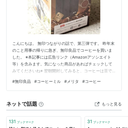
こんにちは。 無印つながりの話で、第三弾です。 昨年末
のこと用事の帰りに急ぎ、無印良品でコーヒーを買いま
した。 ※本記事には広告リンク（Amazonアソシエイト
等）を含みます。気になった商品があればチェックして
みてくださいね※ 翌朝開封してみると、コーヒーは豆で
した・・・・。 うちはコーヒーメーカーはなくて、 ハン
#
無印良品
#
コーヒーミル
#
メリタ
#
コーヒー
ドドリップで入れてはいるものの、さすがに豆ではどう
しようもなく。 交換してもらいに行くのには、電車にの
っていかないと。。。 考えて、買いました。 電動のコー
ネットで話題
もっと見る
ヒーミルです。 ちょうど、ケーズデンキの株主優待券
2000円分を持っていたので使いました。 ケーズのアプリ
で、３０００円以上のお…
131
31
ブックマーク
ブックマーク