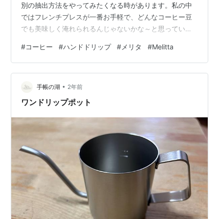
別の抽出方法をやってみたくなる時があります。私の中
ではフレンチプレスが一番お手軽で、どんなコーヒー豆
でも美味しく淹れられるんじゃないかな～と思っていま
す。 今回フレンチプレスを選ぶうえで、私なりのポイン
#
コーヒー
#
ハンドドリップ
#
メリタ
#
Melitta
トが３つありました。 ①値段が高すぎない ②見た目が
おしゃれ ③本体と取っ手部分が一体になっている フレ
ンチプレスは週１回くらいのペースで使うつもりなの
•
で、あまり高いものだと十分に使いきれない気がしたた
手帳の湖
2年前
め値段は抑え目。 とはいえ、気分を盛り上げたいのでプ
ワンドリップポット
ラスチックぽい感じではなく、ガラスや金属質…