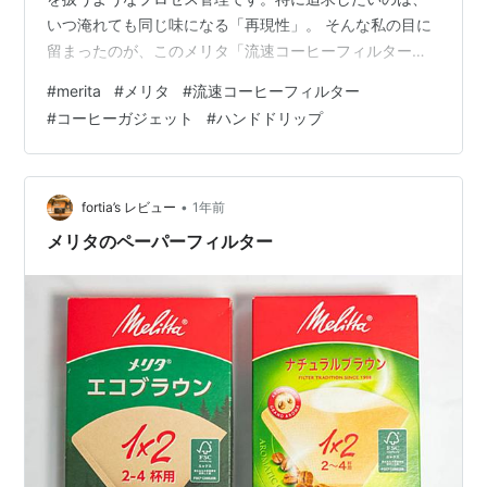
いつ淹れても同じ味になる「再現性」。 そんな私の目に
留まったのが、このメリタ「流速コーヒーフィルター
1×2 RF」です。 老舗メリタが、こんなにも挑戦的なガジ
#
merita
#
メリタ
#
流速コーヒーフィルター
ェットを出しているとは、ガジェット魂を燃え上がらせ
#
コーヒーガジェット
#
ハンドドリップ
ました。 これは単なるドリッパーではありません。コー
ヒー抽出という「ラボ（実験室）」を、家庭のキッチン
に持ち込む「制御装置」だと確信しています。 「流速」
とは何か？再現性と「いじりがい」の心地よい融合 ズバ
•
fortia’s レビュー
1年前
リ、このフィルターがやろうとし…
メリタのペーパーフィルター