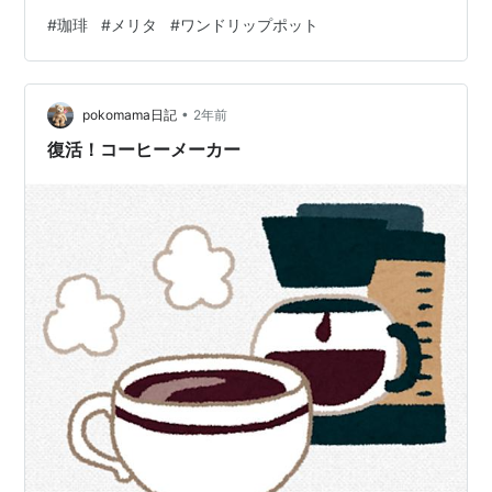
だがあらためて。 一時期コーヒー器具をあれこれ試しそ
#
珈琲
#
メリタ
#
ワンドリップポット
うになったけど、沼る前に今のカタチに落ち着いた。 ド
リッパーはメリタのアロマフィルター。写真左側のプラ
スティックの容器だ。陶器や金属のドリッパーもかわい
•
かったりかっこよかったりして素敵なんだけど、僕はこ
pokomama日記
2年前
のリーズナブルなドリッパーが好み。というのも、淹れ
復活！コーヒーメーカー
るのに”腕”を必要とせず、簡単に美味しい珈琲…