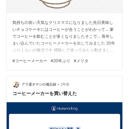
気持ちの良い天気なクリスマスになりました先日美味し
いチョコケーキにはコーヒーが合うことがわかって… 家
でコーヒーを飲むことが多くなりましたそこで… 長年し
まい込んでいたコーヒーメーカーを出してみました 20年
ぶりくらいの復活です 掃除して使ってみたら動きまし
た！せっかくの復活なのでコーヒー専門店で豆を買っ
#
コーヒーメーカー
#
20年ぶり
#
メリタ
て… これまた20年ぶりのコーヒーミルで豆を挽き… 美味
しいコーヒーが出来上がりました(^^)20年ぶりとは思え
ない活躍でしたこの年末年始はコーヒーメーカーでコー
•
ヒーを楽しんでみたいと思います ちなみに我が家のコー
アラ還オヤジの備忘録
2年前
ヒーメーカの進化版はコチラ…Melitta(メリタ) アロマサ
コーヒーメーカーを買い替えた
ーモ ステンレス …