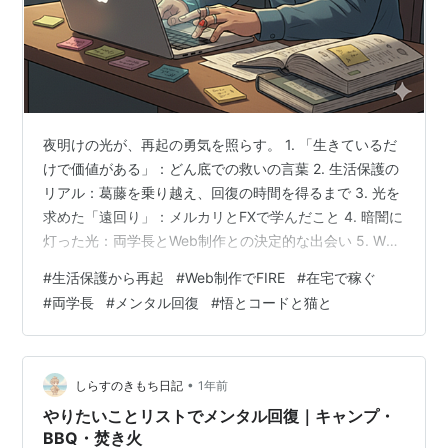
夜明けの光が、再起の勇気を照らす。 1. 「生きているだ
けで価値がある」：どん底での救いの言葉 2. 生活保護の
リアル：葛藤を乗り越え、回復の時間を得るまで 3. 光を
求めた「遠回り」：メルカリとFXで学んだこと 4. 暗闇に
灯った光：両学長とWeb制作との決定的な出会い 5. Web
制作への確信：没頭できる「こだわり屋」の才能 6. 再起
#
生活保護から再起
#
Web制作でFIRE
#
在宅で稼ぐ
への第一歩：ITスキルでFIREという野望を掴む 1. 「生き
#
両学長
#
メンタル回復
#
悟とコードと猫と
ているだけで価値がある」：どん底での救いの言葉 これ
までの私の人生は、まさに苦難の連続でした。心身とも
にボロボロになり、社会との繋がりも希薄になり、家か
ら一歩も出ないような日々が続いていた時期があ…
•
しらすのきもち日記
1年前
やりたいことリストでメンタル回復｜キャンプ・
BBQ・焚き火