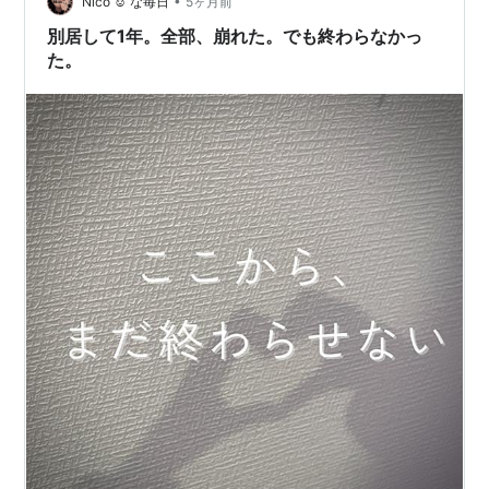
こぞのお惣菜屋さんの手羽唐だった思い出した。あの頃
•
Nico ☺︎ な毎日
5ヶ月前
はあれが大好きで週に1回は食べていたなぁ。 …
別居して1年。全部、崩れた。でも終わらなかっ
た。