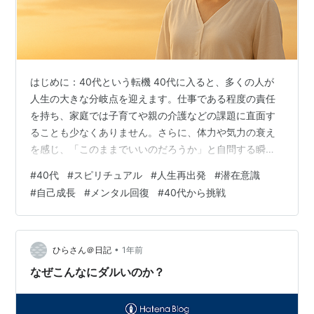
はじめに：40代という転機 40代に入ると、多くの人が
人生の大きな分岐点を迎えます。仕事である程度の責任
を持ち、家庭では子育てや親の介護などの課題に直面す
ることも少なくありません。さらに、体力や気力の衰え
を感じ、「このままでいいのだろうか」と自問する瞬間
が増えるのもこの年代の特徴です。 一方で、40代はまだ
#
40代
#
スピリチュアル
#
人生再出発
#
潜在意識
まだ可能性を秘めた年代でもあります。これまで培って
#
自己成長
#
メンタル回復
#
40代から挑戦
きた経験と知識を活かしながら、新しい挑戦に踏み出せ
るタイミングでもあるのです。そのためには「心」と
「魂」を見つめ直し、再び輝かせることが重要になりま
す。そこで注目を集めているのが「魂の復活講座」で
•
ひらさん＠日記
1年前
す。
なぜこんなにダルいのか？