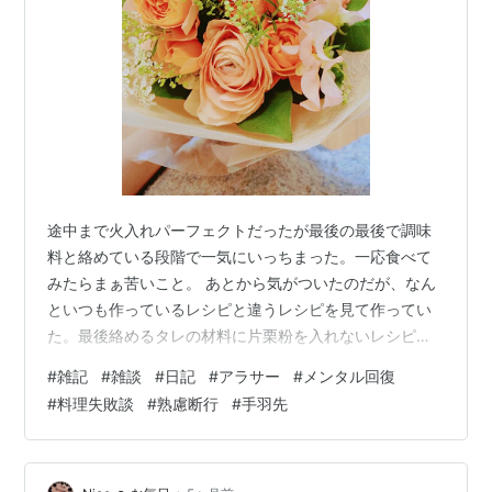
途中まで火入れパーフェクトだったが最後の最後で調味
料と絡めている段階で一気にいっちまった。一応食べて
みたらまぁ苦いこと。 あとから気がついたのだが、なん
といつも作っているレシピと違うレシピを見て作ってい
た。最後絡めるタレの材料に片栗粉を入れないレシピ
だ。 途中気がついた時に、片栗粉いれないんだ〜くらい
#
雑記
#
雑談
#
日記
#
アラサー
#
メンタル回復
にしか考えなかったが入れないだけでここまで大きな痛
#
料理失敗談
#
熟慮断行
#
手羽先
手となるとは⋯。 まぁそんなことはいい。過去は引きず
らないのがここ最近のポリシーだ。 思えば手羽先の唐揚
げなんて初めて覚えたのは何処でだったか。そうだ、ど