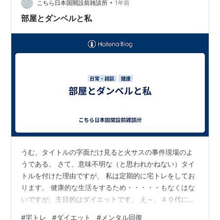
メントでとればいいじゃないのか？ 毎月500円はかかる
•
こちら日本国開設前雑談所
1年前
よ💰 年に60…
部屋とダンベルと私
うむ、タイトルの字面だけ見ると火サスの事件現場のよ
うである。 さて、意味不明な（と思われかねない）タイ
トルを付けた理由ですが、 私は定期的に宅トレをしてお
ります。 健康的な生活をするため・・・・・もなくはな
いですが、主目的はダイエットです。 え～、４０代に突
入する前後くらいから、横方向にすくすく（ブクブク）
#
宅トレ
#
ダイエット
#
メンタル回復