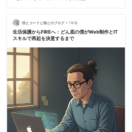
と 第三次成長期のごとく成長を続けまして、気づけば最
重量記録の更新もし続け・・・ ８０キロに達するほどに
ご立派に成長致しました。 ここ２年程は安定して８２～
•
３キロを維持（最重量状態をキープ）しており、 転職直
悟とコードと猫とのブログ
1年前
後（ワーホリ帰国後）からは１５キロ以上の増量になり
生活保護からFIREへ：どん底の僕がWeb制作とIT
ます。 ・・・そりゃ、アンパンマン…
スキルで再起を決意するまで