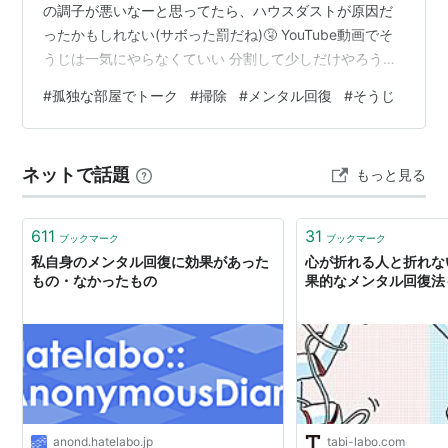
の調子が悪いなーと思ってたら、ハウスダストが原因だ
ったかもしれない(サボった罰だね)🤧 YouTube動画でそ
うじは一気にやらなくていい 分割して少しだけやろうね
😏👍という感じの動画を観た ちょっとだけ。ほんの少し
#
孤独な部屋でトーク
#
掃除
#
メンタル回復
#
そうじ
だけやったら、気持ちよくなって掃除機でホコリを吸い
まくってる 楽しくてたまらない🎵 ((( * ´･∀･)o□＼_ ⸒⸒ ホ
コリが少しづつ無くなった部屋を見て、達成感、充実
ネットで話題
もっと見る
感、自己効力感、スッキリ感、いろいろな感が出まくり
😊 Spotify、Apple Podcast、Amaz…
611
31
ブックマーク
ブックマーク
私自身のメンタル回復に効果があった
心が折れる人と折れな
もの・なかったもの
果的なメンタル回復法
anond.hatelabo.jp
tabi-labo.com