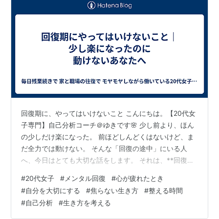
回復期に、やってはいけないこと こんにちは。【20代女
子専門】自己分析コーチ＠ゆきです🌸 少し前より、ほん
の少しだけ楽になった。 前ほどしんどくはないけど、ま
だ全力では動けない。 そんな「回復の途中」にいる人
へ、今日はとても大切な話をします。 それは、**回復期
に「やらなくていいこと」**について。 回復期は、いち
#
20代女子
#
メンタル回復
#
心が疲れたとき
ばん自分に厳しくなりやすい 不思議だけど、よくあるこ
#
自分を大切にする
#
焦らない生き方
#
整える時間
とです。 しんどさのどん底にいるときより、少し元気が
#
自己分析
#
生き方を考える
戻ってきた頃のほうが、 ・そろそろ頑張らなきゃ・この
まま止まるのは怖い・ちゃんと戻らなきゃ そんな気持ち