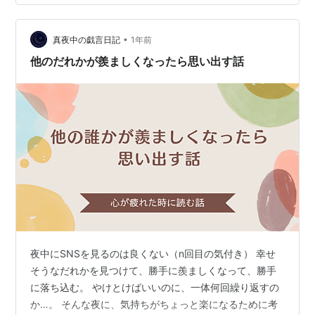
きらめてリビングへ。 本を少し読んでたんですけど途中
で断念・iPhone片手に動画見始めてしまいました。 それ
でも眠気がこなくてなんだかんだ0時ぐらいに少し眠いな
•
真夜中の戯言日記
1年前
という感じです。…
他のだれかが羨ましくなったら思い出す話
夜中にSNSを見るのは良くない（n回目の気付き） 幸せ
そうなだれかを見つけて、勝手に羨ましくなって、勝手
に落ち込む。 やけとけばいいのに、一体何回繰り返すの
か…。 そんな夜に、気持ちがちょっと楽になるために考