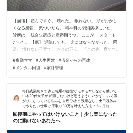
【崩壊】 産んですぐ、 壊れた。 眠れない。 頭がおかし
くなる感覚。 気づいたら、 精神科の閉鎖病棟にいた。
診断は、 統合失調症と産褥期うつ。 ここが、 スタート
だった。 【底】 退院しても、 楽にはならなかった。 同
居。 慣れない子育て。 お金の不安。 「この先、育てて
いけるのか」 怖くて、 判断を間違えた。 副業詐欺。 借
#
夜勤ママ
#
人生再建
#
借金からの再建
金250万円。 全部、 崩れた。 【壊れた関係】 夫との関
#
メンタル回復
#
家計管理
係も、 終わった。 離婚の言葉が、 現実になった。
【今】 別居して1年。 夜勤で働く。 月18〜20万。 全
部、 自分で回す。 食費3万。 シンプルに生きる。 【変
毎日残業続きで 家と職場の往復で モヤモヤしながら働いて
化】 不思議と、 お金の怖さは変わった。 見え…
いる20代女子が 転職したいけど思うようにいかずに 八方塞
がりになっている悩みを 自己分析で 残業なし、土日祝休み
•
でやりたい仕事で 手取り30万を叶えた方法
6ヶ月前
回復期にやってはいけないこと｜少し楽になった
のに動けないあなたへ