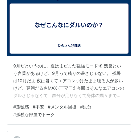
9月だというのに、夏はまだまだ強強モード☀️ 残暑とい
う言葉があるけど、9月って残りの暑さじゃない。 残暑
は10月だよ 夜は暑くてエアコンつけたまま寝る人が多い
けど、翌朝だるさMAX (￣▽￣;) 今回はそんなエアコンの
ダルさじゃなくて、鉄分が足りなくて身体の隅々まで酸
素が供給されてないよね。という話。 鉄分が体に十分に
#
孤独感
#
不安
#
メンタル回復
#
鉄分
あれば、身体の隅々まで酸素が供給されてダルさ解消。
#
孤独な部屋でトーク
鉄分をとるのにレバー、牡蠣を食べるといいよ。と言わ
れてる 「いやいや、毎日食べられないでしょ」 「カロリ
ー過多でブクブクに太ってしまう」 そうなるよね サプリ