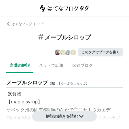
はてなブログ トップ
メープルシロップ
このタグでブログを書く
言葉の解説
ネットで話題
関連ブログ
メープルシロップ
(
食
)
【
めーぷるしろっぷ
】
:飲食物
【maple syrup】
ケベック州の固有6種類のなかで主にサトウカエデ
解説の続きを読む
(Sugar Maple ［acer saccharum］) 、アメリカハナノ
キ（ Red Maple ［acer rubrum］）から採るケベック