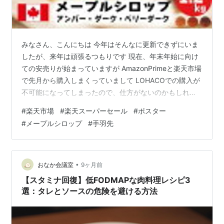
みなさん、こんにちは 今年はそんなに更新できずにいま
したが、来年は頑張るつもりです 現在、年末年始に向け
ての安売りが始まっていますが AmazonPrimeと楽天市場
で先月から購入しまくっていまして LOHACOでの購入が
不可能になってしまったので、仕方がないのかもしれま
せんが 無印良品も同じシステムを使用していたことで通
#
楽天市場
#
楽天スーパーセール
#
ポスター
販使用不可 来年の春ごろまでには、回復しそうですが、
#
メープルシロップ
#
手羽先
それまでは我慢するしかないわけで… 店舗まで足を運ん
でもいいけれど、それはそれでめんどい…"(-""-)" という
ことで、今回は楽天市場で購入しまくっています 2025年
も数週間ほど残っていますが 今年までに欲しいなと思っ
•
おなか会議室
9ヶ月前
て…
【スタミナ回復】低FODMAPな肉料理レシピ3
選：タレとソースの危険を避ける方法