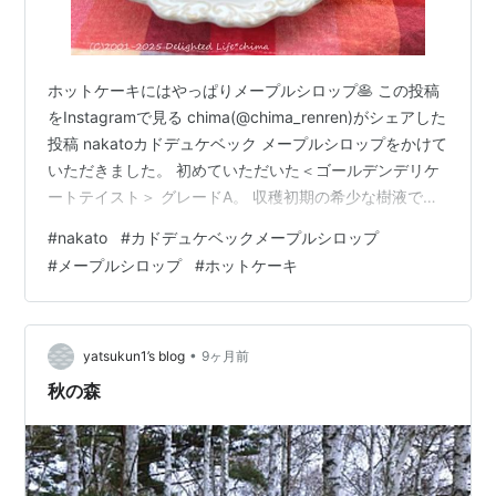
ホットケーキにはやっぱりメープルシロップ🥞 この投稿
をInstagramで見る chima(@chima_renren)がシェアした
投稿 nakatoカドデュケベック メープルシロップをかけて
いただきました。 初めていただいた＜ゴールデンデリケ
ートテイスト＞ グレードA。 収穫初期の希少な樹液で作
られ、透明度が最も高く繊細な風味でフレッシュ🍃 とっ
#
nakato
#
カドデュケベックメープルシロップ
ても贅沢な味わいが至福のひとときに～❤ nakatoアンバ
#
メープルシロップ
#
ホットケーキ
サダーをさせていただいています。 「nakatoオンライン
ストア」から商品情報がご覧いただけます。
www.nakato-onlinestore.com カドデュケベック メープ
ルシロップ グ…
•
yatsukun1’s blog
9ヶ月前
秋の森