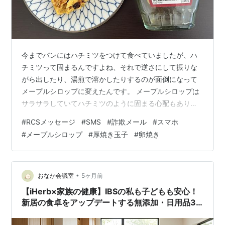
今までパンにはハチミツをつけて食べていましたが、ハ
チミツって固まるんですよね、それで逆さにして振りな
がら出したり、湯煎で溶かしたりするのが面倒になって
メープルシロップに変えたんです。 メープルシロップは
サラサラしていてハチミツのように固まる心配もありま
せん、スッキリとした味わいで美味しいです（開封後は
#
RCSメッセージ
#
SMS
#
詐欺メール
#
スマホ
冷蔵庫に保存しなくてはいけませんが）、最近になって
#
メープルシロップ
#
厚焼き玉子
#
卵焼き
オリゴ糖を購入するようになり、今はオリゴ糖をパンに
つけて食べています。 メープルシロップをまとめ買いし
ておいたので、未開封のものが１本残っていました、そ
れで料理に使おうと思い、厚焼き玉子を作る時に砂糖代
•
おなか会議室
5ヶ月前
わりに入れて焼いて食べていました。 最初は卵焼…
【iHerb×家族の健康】IBSの私も子どもも安心！
新居の食卓をアップデートする無添加・日用品3
選