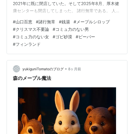
2021年に既に閉店していた。そして2025年8月、厚木健
康センターも閉店してしまった。 諸行無常である。 人生
は、長い期間のビジョンなどを持たず今から3週間先まで
#
山口百恵
#
諸行無常
#
銭湯
#
メープルシロップ
を考えて生きればよいと考えてきた。宵越しの金を持た
#
クリスマス不要論
#
コミュ力のない男
ない江戸っ子と同じ考えである。江戸っ子はその日一日
#
コミュ力のない女
#
ゴビ砂漠
#
ビーバー
のことしか考えていない。 長いビジョンを持てば、そこ
#
フィンランド
に向かう計画が出来、そこに縛られる。しかしいつ会社
が潰れるか、近い将来の事すら私には分からない。 会社
が潰れるときには少なくとも…
•
yukiguniTomatoのブログ
8ヶ月前
森のメープル魔法