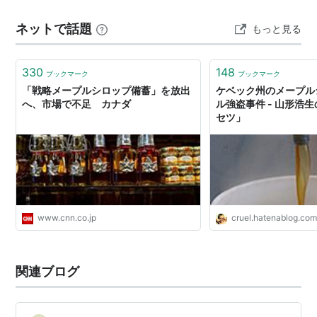
のが多い。
ードを塗ったパン生地でウィンナーを包んで焼く、とい
ネットで話題
もっと見る
うところまでは想像がつく。ブラックペッパーとか振ら
現在はポリエチレン・チューブを差し込み、真空ポンプ
れてたっけ。 ソーセージとの相性を考…
で採取するシステムを導入して木々の負担を減らしてい
330
148
ブックマーク
ブックマーク
る。
「戦略メープルシロップ備蓄」を放出
ケベック州のメープル
へ、市場で不足 カナダ
ル強盗事件 - 山形浩
運ばれた樹液はシュガーシャックと呼ばれる木の枝でで
セツ」
きた砂糖小屋の鍋で全体の66％の水を蒸発させるまで
煮詰められる。
できたものがメープルシロップ。
ミネラル分の特徴はビタミンB1に当たるチアミンが6％
www.cnn.co.jp
cruel.hatenablog.co
とビタミンB2であるリボフラミンを2％含んでいる点
だ。
関連ブログ
糖化のポイントはこの蒸発工程にかかっている。それは
製糖中の複雑な化学反応を見守りながら特徴的な色や風
味を損なうことなく作られなくてはならない。それは蒸