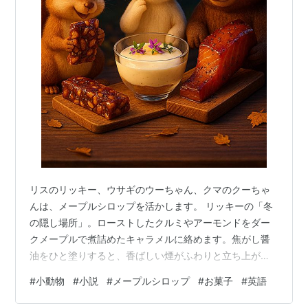
リスのリッキー、ウサギのウーちゃん、クマのクーちゃ
んは、メープルシロップを活かします。 リッキーの「冬
の隠し場所」。ローストしたクルミやアーモンドをダー
クメープルで煮詰めたキャラメルに絡めます。焦がし醤
油をひと塗りすると、香ばしい煙がふわりと立ち上がま
す。バー状に固めたお菓子をかじると「ザクッ、カリ
#
小動物
#
小説
#
メープルシロップ
#
お菓子
#
英語
ッ」と小気味よい音が響きます。 ウーちゃんの「雪原の
朝露」。真っ白なレアチーズケーキを透明な器に盛り付