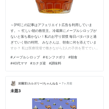
～[PR]この記事はアフェリエイト広告を利用していま
す。～ 忙しい朝の救世主。冷蔵庫にメープルシロップが
ないと落ち着かない！私のお守り習慣 毎日バタバタと過
ぎていく朝の時間。 みなさんは、朝食に何を添えていま
すか？ 私は医療現場で働きながら2人の子供を育ててい
るのですが、正直なところ、朝から完璧な栄養バランス
#
メープルシロップ
#
モンファボリ
#
朝食
を考える余裕なんてありません。 仕事柄、糖質の摂りす
#
40代ママ
#
カナダ産
#
調味料
ぎには注意していますが、無理に我慢してストレスを溜
めるより「質の良い甘みを賢く摂る」のが私のスタイ
ル。 そんな私の冷蔵庫に、必ず入っている「お守り」の
ような存在。 それが、メープルシロップです。 実は今、
•
斑爾里(カルガリー)ちゃんねる
7ヶ月前
愛用中のものを使い切ったら次はこれ…
未題3