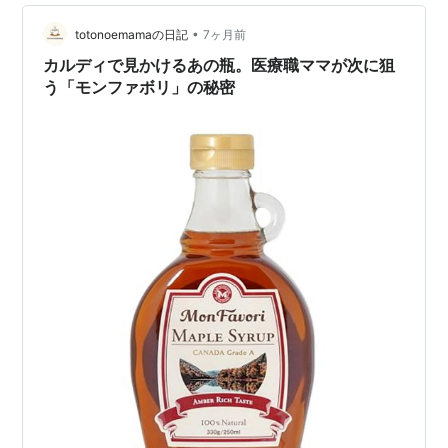
しい調味料」をiHerbで探求するようになりました。今回
は、子どもも喜んで食べて、同じ敷地に住む両親におす
•
totonoemamaの日記
7ヶ月前
そ分けしても喜ばれる、わが家の「…
カルディで見かけるあの瓶。医療職ママが次に狙
う「モンファボリ」の秘密