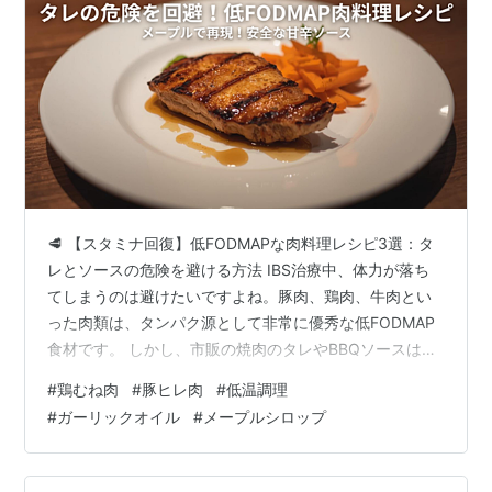
🥩 【スタミナ回復】低FODMAPな肉料理レシピ3選：タ
レとソースの危険を避ける方法 IBS治療中、体力が落ち
てしまうのは避けたいですよね。豚肉、鶏肉、牛肉とい
った肉類は、タンパク源として非常に優秀な低FODMAP
食材です。 しかし、市販の焼肉のタレやBBQソースは、
高FODMAPな玉ねぎ、ニンニク、リンゴ、はちみつなど
#
鶏むね肉
#
豚ヒレ肉
#
低温調理
で作られているため、そのままでは危険です。本記事で
#
ガーリックオイル
#
メープルシロップ
は、「ふく助」が、安全な調味料で最大限のコクと風味
を引き出す、簡単で美味しい低FODMAP肉料理レシピを
3つご紹介します。 🥩 【スタミナ回復】低FODMAPな肉