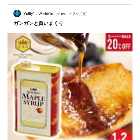
け、その中にゴールデンメープルのジュレを閉じ込めま
•
す。トップにはタイムやローズマリー、そして小さな花
Yulliy’ｓ WorldGreenLove!
8ヶ月前
を散らしました。口に入れると「ふわっ」と消える儚い
ガンガンと買いまくり
食感。チーズの酸味のあとに、甘みとハーブの清涼感…