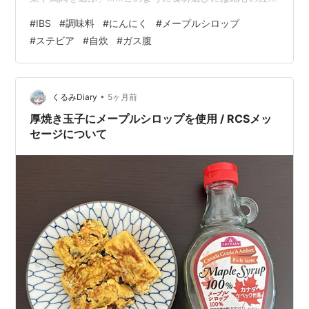
を払っていることでしょう。 しかし、それでも食後に猛
Canada No 1 clear Light
#
IBS
#
調味料
#
にんにく
#
メープルシロップ
烈なガスが発生し、お腹がパンパンになってしまうこと
#
ステビア
#
自炊
#
ガス腹
Canada No 1 medium
はありませんか？ その原因、実はあなたが使っている
「日本の調味料」に隠されているかもしれません。今回
Canada No 2 amber
は、盲点になりがちな「調味料のFODMAPの罠」を解説
し、iHerb（アイハーブ）で手に入る、安くて安全な「代
•
くるみDiary
5ヶ月前
Canada No 3 dark
替調味料」を3つご紹介します。毎…
厚焼き玉子にメープルシロップを使用 / RCSメッ
一番上が高品質、通常はmediumが多い。
セージについて
はてなダイアリー『ロゼッタの恋心』より