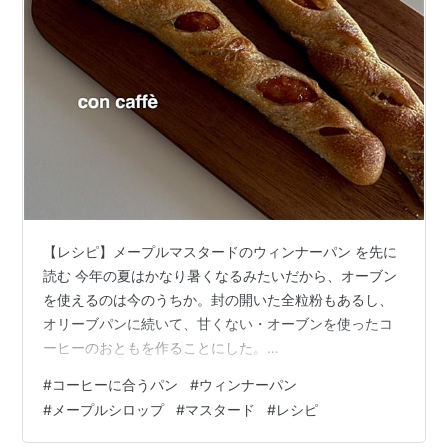
採取時期：3月初旬〜4月初旬
冬眠状態のカエデは春の訪れと共に幹に蓄えられたでん
ぷんを根によって吸い上げた水と混ぜ、酵素の力で分解
して糖に変えていく。
この樹液をサップといい、無色、透明で全体の約97.5％
は水、残りの大半が蔗糖で構成されている。
採取法：古来からの方法は採る人が朝早く、だいた
い-20℃の気温の中、スノーシューズを履いて木々を周
【レシピ】メープルマスタードのウィンナーパン を先に
る。幹に来ると1本に対して3つドリルで直径1cm、深さ
読む 今年の夏はかなり暑くなるみたいだから、オーブン
5cmの穴を穿ち金属かプラスティックでできた取り出し
を使えるのは今のうちか。封の開いた全粒粉もあるし、
オリーブパンに続いて、甘くない・オーブンを使ったコ
口を差し込み、バケツで樹液を受け取る。
ーヒーのおともを作ることにした。
幹の直径が25cm未満だとすぐに弱まるので行わない。
concaffe.hatenablog.com ベーカリーカフェにありそう
#
コーヒーに合うパン
#
ウィンナーパン
なパンがいいだろうと、思いついたのは、ベーコンエピ
バケツに樹液が溜まってくると馬が引くソリで集める。
#
メープルシロップ
#
マスタード
#
レシピ
とウィンナーパン。冷蔵庫にベーコンはなく、ウィンナ
ビンや缶のパッケージにある絵はこの作業を表している
ーがあったからウィンナーパンにする。 内側に粒マスタ