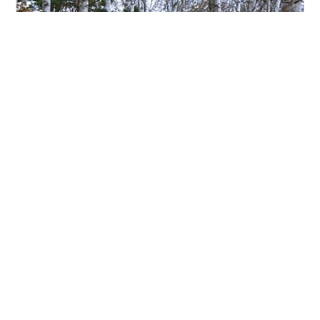
白樺林 白樺林 カラコギカエデ紅葉 カラコギカエデは紅
葉と同時に果実が白く光る。葉が落ちた後朝の陽光を受
けて光りを放つ様は感動的 森の奥へと向かう道にこの樹
種が独占的に生える一角がある。セイダカアワダチソウ
或いは蕎麦 これらの植物は自分だけが勢力を伸ばす為悪
意ある阻害物質を出すらしい カラコギカエデの林の下に
#
白樺
#
メープルシロップ
は樹木がなく背の低い雑草が遠慮がちに生えているのは
このためなのか?春先の一時 白樺の樹液を採取してパンド
カンパーニュを知人は焼く。 白樺の樹液はほんのり甘い