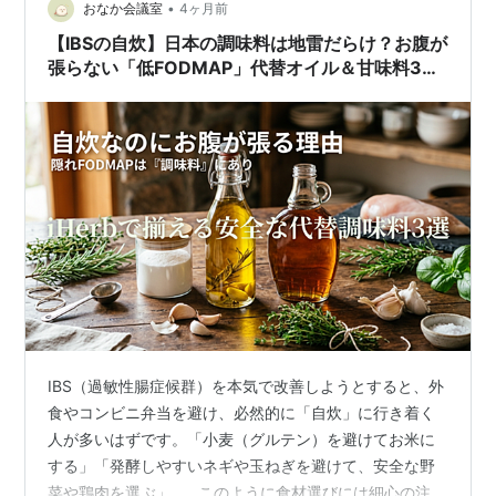
•
おなか会議室
4ヶ月前
発工程が遅くても速くても、シロップのこの色、風味、
【IBSの自炊】日本の調味料は地雷だらけ？お腹が
生地に影響するからだ。
張らない「低FODMAP」代替オイル＆甘味料3選
【iHerb】
また土地の高度も注意が必要だ。海抜0m地点では
104℃が基準なのだが高度が変われば沸点も変わるの
で、それによって±をしなければいけない。
最終的にはシロップ1Lを精製するためには樹液が40L必
要となってくるわけだ。
詰めるビンやカンは紫外線、熱及び電気での殺菌消毒さ
れる。
下は分光測光器で分けた品質表示だ。
IBS（過敏性腸症候群）を本気で改善しようとすると、外
メープルシロップのラベルにあるからみるといい。
食やコンビニ弁当を避け、必然的に「自炊」に行き着く
人が多いはずです。「小麦（グルテン）を避けてお米に
する」「発酵しやすいネギや玉ねぎを避けて、安全な野
Canada No 1 very clear
菜や鶏肉を選ぶ」……このように食材選びには細心の注意