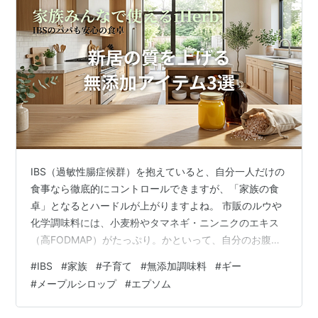
IBS（過敏性腸症候群）を抱えていると、自分一人だけの
食事なら徹底的にコントロールできますが、「家族の食
卓」となるとハードルが上がりますよね。 市販のルウや
化学調味料には、小麦粉やタマネギ・ニンニクのエキス
（高FODMAP）がたっぷり。かといって、自分のお腹に
合わせた薄味の質素なメニューばかりでは、育ち盛りの
#
IBS
#
家族
#
子育て
#
無添加調味料
#
ギー
子どもが満足してくれません。 私も新居に引っ越してキ
#
メープルシロップ
#
エプソム
ッチンが広くなってから、家族全員が美味しく食べられ
て、なおかつ自分のお腹が絶対に張らない「安全で美味