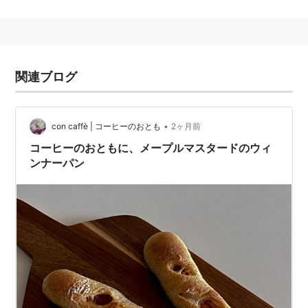
州の品質規制法で管理された高品質な伝統的な特産品。
フランスのシャンパン同様、この州で生産されなければ
メープルシロップとは呼べないようにしたいらしい。あ
のホットケーキにかけるこげ茶色の液体、その風味は独
関連ブログ
特な香ばしさで広くケーキやクッキーにも使われる。
北アメリカ大陸にヨーロッパ人が渡来する前からインデ
•
con caffè | コーヒーのおとも
2ヶ月前
ィアンはサトウカエデの幹を手斧で傷つけ、そこの下に
コーヒーのおともに、メープルマスタードのウィ
木のチップを置き、樹皮の器で樹液を受け取り、それを
ンナーパン
集めて陶器の器で煮詰めて砂糖を作ることでエネルギー
と栄養の源を摂取できることを知っていた。
植民地時代の初期にフランス人の入植者に製糖方法が伝
えられるとそれが高純度の砂糖だったので17〜18世紀に
は植民地生活の必需品となっていた。そうして時代と共
に製造方法は合理化されていったが、現在でも基本的な
部分は変わっていない。