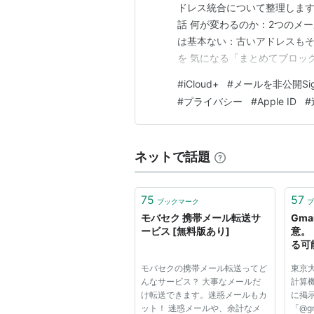
ドレス統合について整理します
話 何が変わるのか：2つのメールが
は基本ない：古いアドレスもそ
を 気になる「まとめてブロッ
「ブロック懸念」が目立つ ひ
#
iCloud+
#
メールを非公開Sign i
ざっている まとめ：今やるこ
#
プライバシー
#
Apple ID
#
となり…
ネットで話題
75
57
ブックマーク
ブ
モバセク 携帯メール転送サ
Gm
ービス [無料版あり]
意。
る可能
モバセクの携帯メール転送ってど
東京
んなサービス？ 大事なメールだ
計算機
け転送できます。迷惑メールもカ
に掲
ット！ 迷惑メールや、余計なメ
「@g