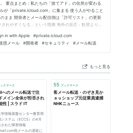
。 要点まとめ：私たちの「捨てアド」の住所が変わる
「private.icloud.com」に集まる 使う人がやること
のまま 開発者とメール配信側は「許可リスト」の更新
クされやすくなる」という指摘 海外の反応：歓迎より
とこと：見えない配管の話に、小さなトレードオフが混
n with Apple
#
private.icloud.com
とはなし、見ておくのは「切り替え後の登録」 どうも、
迷惑メール
#
開発者
#
セキュリティ
#
メール転送
もっと見る
55
ックマーク
ブックマーク
ailへのメール転送で注
客メール転送・のぞき見か
ドメイン全体が拒否され
ａｕショップ元従業員逮捕
性 | スラド IT
NHKニュース
大学情報基盤センター教育用
システム（ECCS）の4月
示された障害情報
mail.com宛メールの遅延に