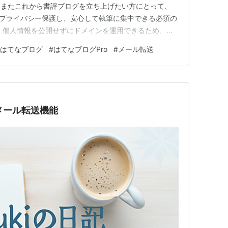
、またこれから書評ブログを立ち上げたい方にとって、
スはプライバシー保護し、安心して執筆に集中できる必須の
、個人情報を公開せずにドメインを運用できるため、ブ
いたします。 私のブログでも、こうしたツールも活用
はてなブログ
#
はてなブログPro
#
メール転送
本記事では、お名前.comのWhois情報公開代行の特
しく解説…
のメール転送機能