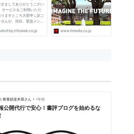
だきましてありがとうござい
。 サービスをご利用いただ
おりますところ大変申し訳ご
ませんが、現在、緊急メンテ
スを行わせていただいており
dnof.hp.infoseek.co.jp
www.itmedia.co.jp
。 お客様には、緊急のメン
ンスにより、ご迷惑をおかけ
おり、誠に申し訳ございませ
メンテナンスが終了次第、...
•
く教養娯楽本屋さん
1年前
s情報公開代行で安心！書評ブログを始めるな
鍵