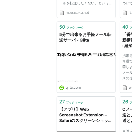
ールを転送したくない、という方
つい
のために、大事なメールだけに絞
Gma
mobaseku.net
it
って転送するフィルタ機能が提供
Gma
されています 好きな時だけ転送
ごと
が受けられます！ 休日や夜中は
とメ
50
40
ブックマーク
メール転送をして欲しくない。
よう
5分で出来るお手軽メール転
「番
今...
はspa
送サーバ - Qiita
新携
: 経
済 :
携帯
新聞
ち運
善し
メー
スの
日、
qiita.com
w
を目
方向
に流
27
26
ブックマーク
持ち運
【アプリ】Web
Cメー
Screenshot Extension –
送と
Safariのスクリーンショット
送と
撮影＆メール転送を可能にす
日頃
る拡張アプリ！ | 楽しく