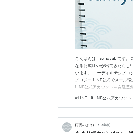
こんばんは、sahuyukiです
なる公式LINEが出てきたら
います。 コーディルテクノロジ
ノロジー LINE公式でメール
LINE公式アカウントを友達
可能となるらしいですね。 メ
#
LINE
#
LINE公式アカウント
ー」を追加することによって、
を切り替えられるようにな…
•
雨雲のように
3年前