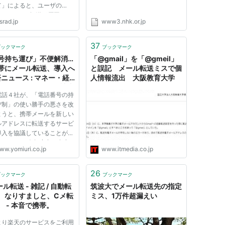
て」によると、ユーザの
ilへのメール転送が原因で
.srad.jp
www3.nhk.or.jp
ilへのメール送信がドメイン
拒否された模様。……と書く
ールの転送自体が問題である
37
ブックマーク
ブックマーク
に見えてしまうが、問題なの
号持ち運び」不便解消…
「@gmail」を「@gmeil」
mの転送だ。 spam...
帯にメール転送、導入へ
と誤記 メール転送ミスで個
済ニュース : マネー・経
人情報流出 大阪教育大学
 YOMIURI ONLINE（読売
電話４社が、「電話番号の持
）
び制」の使い勝手の悪さを改
ようと、携帯メールを新しい
ルアドレスに転送するサービ
導入を協議していることが４
わかった。 今年度中の合意
ww.yomiuri.co.jp
www.itmedia.co.jp
指し、転送サービスを始める
で、携帯各社の契約者が一気
動化する可能性もある。番号
26
ブックマーク
ブックマーク
び制は２００６年１０月...
ル転送 - 雑記 / 自動転
筑波大でメール転送先の指定
、なりすましと、Cメ転
ミス、1万件超漏えい
。 - 本音で携帯。
より楽天のサービスをご利用