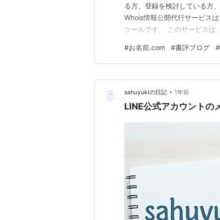
る方、登録を検討している方
Whois情報公開代行サービ
ツールです。 このサービスは
ログ運営のセキュリティを強化
#
お名前.com
#
書評ブログ
#
して読書愛を共有しています。 
徴、メリット、デメリットを詳
•
sahuyukiの日記
1年前
LINE公式アカウント