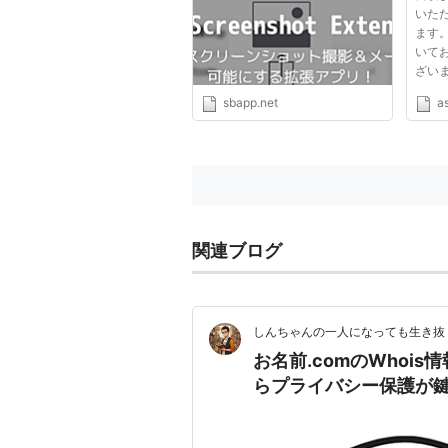
いた
iPhoneライフ！SBAPP
ます
いて
ざい
ナン
sbapp.net
as
ます
テナ
して
ん。 
関連ブログ
しんちゃんの一人になっても生き抜
お名前.comのWhoi
らプライバシー保護が