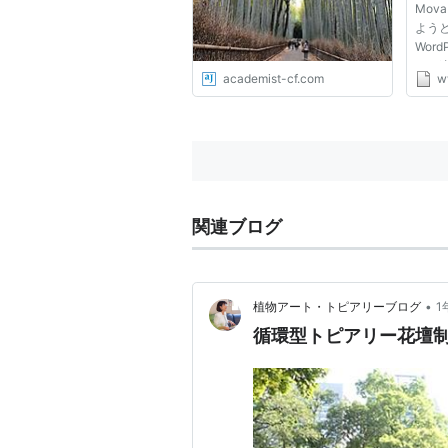
Mov
よう
Wor
とは
academist-cf.com
w
ンス
かな
かな
のそ
OS X 
関連ブログ
•
植物アート・トピアリーブログ
1
循環型トピアリー花壇