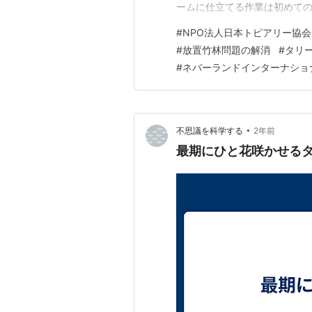
ームに仕立てる作業は初めての
ところからはじめました。 N
#
NPO法人日本トピアリー協会
７期の矢吹さんの力なくしては
#
放置竹林問題の解消
#
タリ
しました。 ３日目の今日は植
#
ネバーランドインターナショ
•
不思議を科学する
2年前
最期にひと花咲かせる