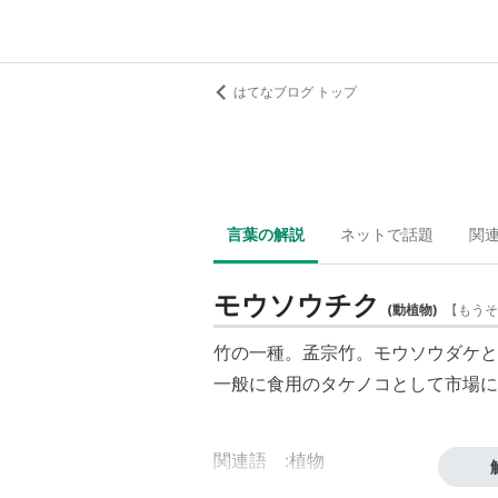
はてなブログ トップ
言葉の解説
ネットで話題
関
モウソウチク
(
動植物
)
【
もうそ
竹の一種。孟宗竹。モウソウダケと
一般に食用のタケノコとして市場に
関連語 :植物