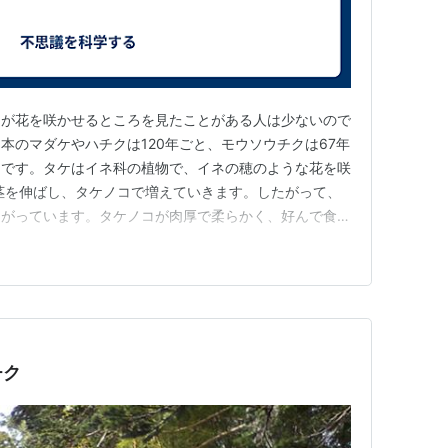
ケが花を咲かせるところを見たことがある人は少ないので
本のマダケやハチクは120年ごと、モウソウチクは67年
らです。タケはイネ科の植物で、イネの穂のような花を咲
茎を伸ばし、タケノコで増えていきます。したがって、
ながっています。タケノコが肉厚で柔らかく、好んで食べ
竹林全体のタケが一度に花を咲かせます。なぜ一度に花を
に花を咲かせると、たくさんの種が一度に実ります。タ
が、量が多いと食べきれ…
チク