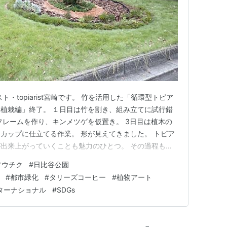
・topiarist宮崎です。 竹を活用した「循環型トピア
植栽編」終了。 １日目は竹を割き、組み立てに試行錯
フレームを作り、キンメツゲを仮置き。 3日目は植木の
カップに仕立てる作業。 形が見えてきました。 トピア
出来上がっていくことも魅力のひとつ。 その過程も楽
っています。 「循環型トピアリー花壇」制作プロジェ
ソウチク
#
日比谷公園
ピアリー協会のHPを見てみてね♪ 循環型トピアリー花壇
#
都市緑化
#
タリーズコーヒー
#
植物アート
利用…
ターナショナル
#
SDGs