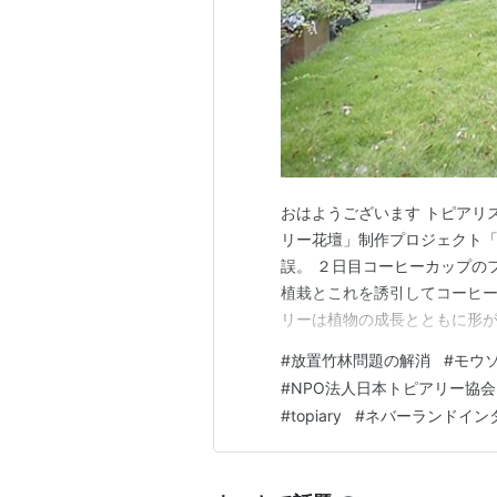
おはようございます トピアリスト
リー花壇」制作プロジェクト「
誤。 ２日目コーヒーカップの
植栽とこれを誘引してコーヒー
リーは植物の成長とともに形が
しんでくれると嬉しいな、と思
#
放置竹林問題の解消
#
モウ
クトの詳細はNPO法人日本ト
#
NPO法人日本トピアリー協会
都立公園から発生した竹材を再
#
topiary
#
ネバーランドイン