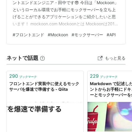
ントエンドエンジニア・田中です😎 今日は「Mockoon」
というローカル環境でお手軽にモックサーバーを立ち上
げることができるアプリケーションをご紹介したいと思
います！ mockoon.com Mockoonとは Mockoonは2017
年に登場したAPIモックサーバーをローカルで簡単に作
#
フロントエンド
#
Mockoon
#
モックサーバー
#
API
成・実行できるオープンソースのアプリケーションで
す。 API開発やテストにおいて、実装が先行しがちなフ
ロントエンドに対しバックエンドでの実装がされていな
ネットで話題
もっと見る
い場合や、外部APIへの依存を避けたい場合に非常に役立
ちます。 GUIベースで直感的に操作でき、環境…
290
229
ブックマーク
ブックマーク
フロントエンド実装中に使えるモック
Markdown で記述した
サーバを爆速で準備する - Qiita
ントからお手軽にドキ
ーとモックサーバーを生成
で作る Web フロン
#7 | リクルート テッ