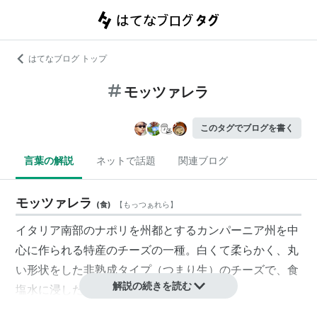
はてなブログ トップ
モッツァレラ
このタグでブログを書く
言葉の解説
ネットで話題
関連ブログ
モッツァレラ
(
食
)
【
もっつぁれら
】
イタリア南部のナポリを州都とするカンパーニア州を中
心に作られる特産のチーズの一種。白くて柔らかく、丸
い形状をした非熟成タイプ（つまり生）のチーズで、食
解説の続きを読む
塩水に浸した状態で売られている。
元々は水牛の乳から作られていたが、近年は牛乳製のも