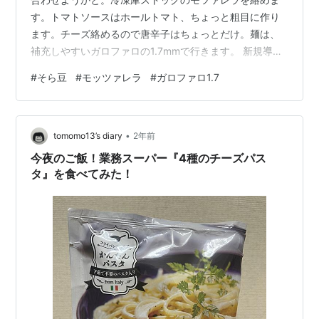
す。トマトソースはホールトマト、ちょっと粗目に作り
ます。チーズ絡めるので唐辛子はちょっとだけ。麺は、
補充しやすいガロファロの1.7mmで行きます。 新規導入
アイテム「収納できる油飛びカバー」。調理後、トマト
#
そら豆
#
モッツァレラ
#
ガロファロ1.7
ソースの飛び散りに結構閉口ですから。 茹で上がった麺
絡めタイミングでモツァレラ投入し混ぜます。菜箸に
て、おたま使ってぐるぐる巻きつけ盛り付け。フライパ
•
ンのソースをスプーンでかけます…うーん、失敗。そら
tomomo13’s diary
2年前
豆がほとんど見えなくなっちゃった（笑）そら豆は後の
今夜のご飯！業務スーパー『4種のチーズパス
せしなきゃですね。 チーズが蓋してくれてるの…
タ』を食べてみた！