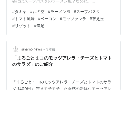
確にはスープパスタのラーメン風？なのね。
maps.app.goo.gl 隣接のタキヤが月に数日だけ臨時に営
#
タキヤ
#
西の空
#
ラーメン風
#
スープパスタ
業するスープパスタ専門の店舗です。 不定期なので事前
#
トマト風味
#
ベーコン
#
モッツァレラ
#
替え玉
にＨＰで営業日を確認しないと食べれません＾＾；
#
リゾット
#
満足
nishinosora.com 行きたい方は事前に確認しましょうね。
今回はちゃんと確認してなので、念願かなってようやく
来店出来ました＾＾ しか…
•
sinamo news
3年前
「まるごと１コのモッツアレラ・チーズとトマト
のサラダ」のご紹介