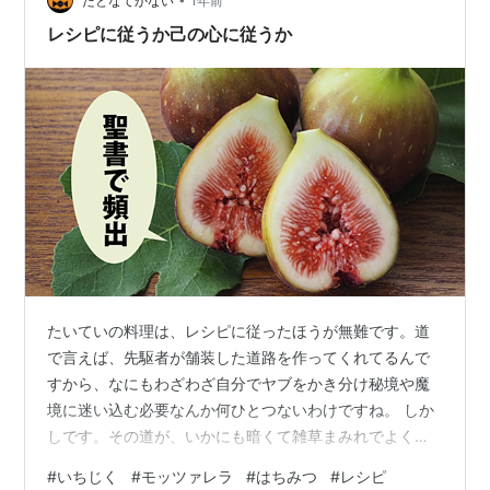
たとなてかない
1年前
レシピに従うか己の心に従うか
たいていの料理は、レシピに従ったほうが無難です。道
で言えば、先駆者が舗装した道路を作ってくれてるんで
すから、なにもわざわざ自分でヤブをかき分け秘境や魔
境に迷い込む必要なんか何ひとつないわけですね。 しか
しです。その道が、いかにも暗くて雑草まみれでよくわ
からん洞窟に続いてるとしたらどうでしょう。
#
いちじく
#
モッツァレラ
#
はちみつ
#
レシピ