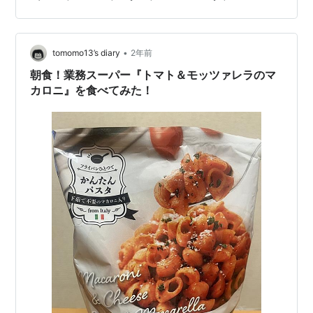
ズパスタ』はフライパン一つで簡単に出来る、4種のチー
ズ（モッツァレラチーズ、ゴーダチーズ、チェダーチー
ズ、ブルーチーズ）を使った濃厚な味わいのチーズパス
タです。 税込み235円…
•
tomomo13’s diary
2年前
朝食！業務スーパー『トマト＆モッツァレラのマ
カロニ』を食べてみた！