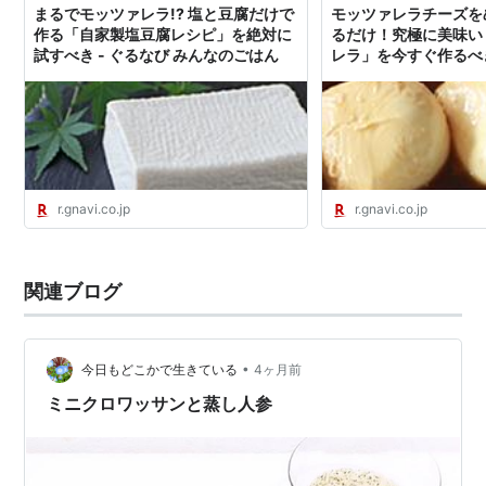
まるでモッツァレラ!? 塩と豆腐だけで
モッツァレラチーズを
作る「自家製塩豆腐レシピ」を絶対に
るだけ！究極に美味い
試すべき - ぐるなび みんなのごはん
レラ」を今すぐ作るべき
んなのごはん
r.gnavi.co.jp
r.gnavi.co.jp
関連ブログ
•
今日もどこかで生きている
4ヶ月前
ミニクロワッサンと蒸し人参