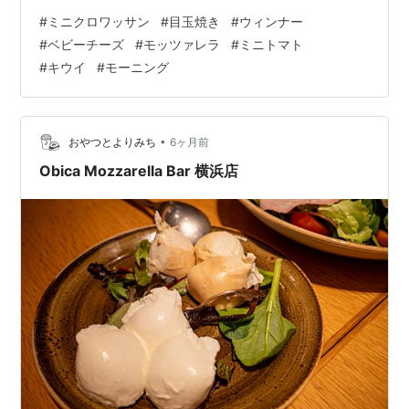
#
ミニクロワッサン
#
目玉焼き
#
ウィンナー
#
ベビーチーズ
#
モッツァレラ
#
ミニトマト
#
キウイ
#
モーニング
•
おやつとよりみち
6ヶ月前
Obica Mozzarella Bar 横浜店