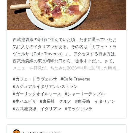
西武池袋線の沿線に住んでいた頃、たまに通っていたお
気に入りのイタリアンがある。その名は「カフェ・トラ
ヴェルサ（Cafe Traversa）」。アクセスする行き方は。
西武池袋線の東長崎駅北口から、徒歩すぐだよ。さて、
メニューを拝見だ。ちなみに2023年1月に訪問した時点
のものだから、物価高の今は、値段が変わってるかもし
#
カフェ・トラヴェルサ
#
Cafe Traversa
れないし。メニュー自体が変わってるかもだけど。まず
#
カジュアルイタリアンレストラン
はドリンクから。 下戸だからよ、ジュースやノンアルが
#
ガーリックオイルソース
#
シャーリーテンプル
多いのが嬉しい。シャーリーテンプル（ジンジャエール
#
生ハムピザ
#
東長崎 グルメ
#
東長崎 イタリアン
＆グレナデン＆レモン）とかいうのを飲んでみるか。 グ
#
西武池袋線 イタリアン
#
モッツァレラ
ラスワイン、がある。 あ、シャルドネって何か、虎ノ門
ヒルズで、近くにいたエリ…
•