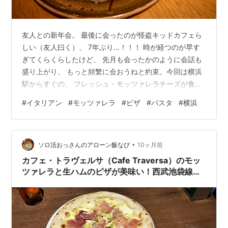
友人との新年会。 最後に会ったのが怪盗キッドカフェら
しい（友人曰く）、 7年ぶり…！！！ 時が経つのが早す
ぎてくらくらしたけど、 先月も会ったかのように会話も
盛り上がり、 もっと頻繁に会おうねと約束。今回は横浜
駅からすぐの、 フレッシュ・モッツァレラチーズが食べ
られるイタリアンでランチコースにしました。 モッツァ
#
イタリアン
#
モッツァレラ
#
ピザ
#
パスタ
#
横浜
レラチーズ二種類の食べ比べ。 ピザとパスタの後に、牛
リブロースのタリアータ トラディショナルティラミス品
数も丁度良く、リーズナブルでした。 イタリアンは間違
•
いないね～
ソロ活おっさんのアローン飯なび
10ヶ月前
カフェ・トラヴェルサ（Cafe Traversa）のモッ
ツァレラと生ハムのピザが美味い！西武池袋線の
東長崎駅北口から徒歩すぐ