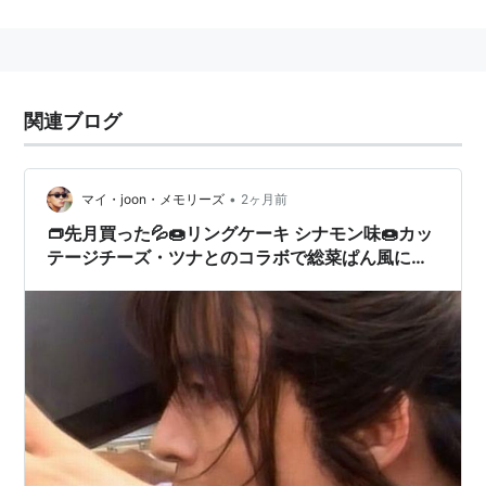
のが一般的になった。味は水牛製の方が上質とされる。
製造過程で、チーズを引きちぎって形にすることから
「モッツァレラ＝ひきちぎる」という名がついた。
関連ブログ
このチーズに、トマト、バジルの葉、オリーブオイルを
合わせた前菜「カプレーゼ（トマトモッツァレラなどの
•
マイ・joon・メモリーズ
2ヶ月前
呼び方も）」は、日本でもポピュラーになってきてい
👝先月買った💦🍩リングケーキ シナモン味🍩カッ
る。
テージチーズ・ツナとのコラボで総菜ぱん風にし
て食べました🙌美味しかったです👌