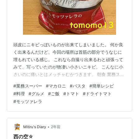
頭皮にニキビっぽいものが出来てしまいました。 何か良
く出来るんだけど、今回の場所は首筋の部分でうなじに
埋もれている感じ。 これなら自撮り出来るわと頑張って
みて、写っていたのが物凄い小さいニキビ。 こんなに小
さいのに痛いとはメッチャむかつきます。 朝食 業務スー
パー『トマト＆モッツァレラのマカロニ』です。 昨日の
#
業務スーパー
#
マカロニ
#
パスタ
#
簡単レシピ
夜からこのマカロニを食べるんだと決めていました。 や
#
料理
#
グルメ
#
ご飯
#
トマト
#
ドライトマト
っぱり連休はこういうサクッと作れる系とかになっちゃ
#
モッツァレラ
いますよね。 やる気次第なんだけどさ… ちゃんと作る人
は凄いと思いますね。 『トマト＆モッツァレラのマカロ
ニ』はフライパンひとつで簡単に調理出来る下茹で不要
のかんたんパスタ。 トマトの酸…
•
Mitiru's Diary
2年前
西の空☆