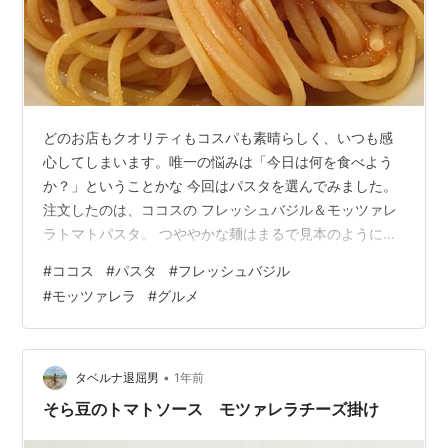
どのお店もクオリティもコスパも素晴らしく、いつも感
心してしまいます。唯一の悩みは「今日は何を食べよう
か？」ということかな 今回はパスタを選んでみました。
注文したのは、ココスの フレッシュバジル＆モッツァレ
ラトマトパスタ。 つややかな麺はまるで見本のように美
しく、トマトソースがしっかり絡んでいます。ゴロッと
#
ココス
#
パスタ
#
フレッシュバジル
入ったモッツァレラチーズの存在感も抜群で、そこに爽
#
モッツァレラ
#
グルメ
やかなバジルの風味がアクセントに 期待を裏切らない美
味しさでまたひとつ素敵なランチタイムになりました。
•
タベルナ退屈男
1年前
そら豆のトマトソース モツァレラチーズ掛け