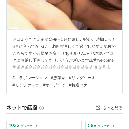
おはようございます😊先月5月に夏日が続いた時期よりも
6月に入ってからは、比較的涼しくて過ごしやすい気候の
こちらですが皆様💗お変わりありませんか？💞拙いブロ
グにお越し下さってありがとうございます🙇💗welcome
💗🍎🍇🍎🍇🍎🍇🍎🍇🍎🍇🍎🍇🍎🍇🍎🍇🍎🍇🍎 ⬆️先月末頃
に買った「リングケーキ」📒5月25日のブログ２つ買っ
#
コラボレーション
#
惣菜系
#
リングケーキ
て、ブルーの「サマー」の方は、主人と半分こにして、
#
モッツァレラ
#
オーブンで
#
特選ツナ
買ってすぐに食べたのですが もうひとつの「シナモン」
の方が、食べるタイミングを逃したまま賞味期限
（6/11）が近づいて来てしまって。。。昨日の朝、そう
ネットで話題
もっと見る
だ！と思いながら・・先日買って来た、雪印北海道１０
０「カッテージチーズ」と冷蔵庫に入…
1023
588
ブックマーク
ブックマーク