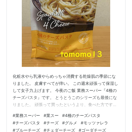
化粧水やら乳液やらめっちゃ消費する乾燥肌の季節にな
りました。 皮膚すべてが痒い。 この週末頑張って保湿し
して女子力上げます。 今夜のご飯 業務スーパー『4種の
チーズパスタ』です。 とうとうこのシリーズも最後にな
りました。 頑張って買ったというより、食べた方です
ね。笑 2人分なのに1人で食べるとかねっ…笑 意外と半分
#
業務スーパー
#
業スー
#
4種のチーズパスタ
にするのは難しいから2人分食べる。笑 ※過去に食べたシ
#
チーズパスタ
#
チーズ
#
グルメ
#
モッツァレラ
リーズは最後に全部載せています。 リンク 『4種のチー
#
ブルーチーズ
#
チェダーチーズ
#
ゴーダチーズ