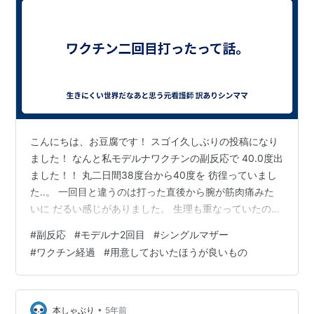
こんにちは、お豆腐です！ スゴイ久しぶりの投稿になり
ました！ なんと私モデルナワクチンの副反応で 40.0度出
ました！！ 丸二日間38度台から40度を 彷徨っていまし
た‥。 一回目と違うのは打った直後から腕が筋肉痛みた
いに だるい感じがありました。 生理も重なっていたので
フラフラして 少し貧血気味かなと思いましたが、 15分待
#
副反応
#
モデルナ2回目
#
シングルマザー
ってる間も特に具合悪くなったりすることはなく 迎えに
#
ワクチン経過
#
用意しておいたほうが良いもの
来てもらって車で帰りました。 午前中に打って夕方くら
いには もう患部が痛くて腕が上がらない状況（ ; ; ） こ
れも本当に一回目より早かった！ 腕が痛くなるのは午前
中に打ったら 次の日くらいになってから痛くなり始めた
•
本しゃぶり
5年前