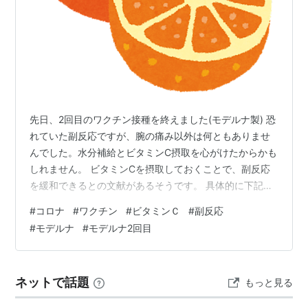
先日、2回目のワクチン接種を終えました(モデルナ製) 恐
れていた副反応ですが、腕の痛み以外は何ともありませ
んでした。水分補給とビタミンC摂取を心がけたからかも
しれません。 ビタミンCを摂取しておくことで、副反応
を緩和できるとの文献があるそうです。 具体的に下記の
ようにビタミンCを摂取しました。(カッコ内の数字は、
#
コロナ
#
ワクチン
#
ビタミンＣ
#
副反応
ビタミンC量) ◇ワクチン接種前夜 ・キレートレモン1本
#
モデルナ
#
モデルナ2回目
(1350mg) ◇ワクチン接種2時間前 ・キレートレモン1本
(1350mg) ・みかん1個 (35mg) ・カゴメ 野菜生活100
温州みかん&ぽんかんミックス 100ml (100mg) リンク ◇
ネットで話題
もっと見る
ワクチン接種2時間後 ・…