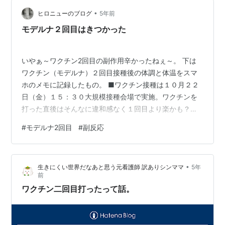
ス。 すんません。訳の分からない文章を書きまくってし
まいまして。 今回の動画は、ビビりながら接種会場「マ
•
ヒロニューのブログ
5年前
イドーム大阪」へ重たい足を運んで…
モデルナ２回目はきつかった
いやぁ～ワクチン2回目の副作用辛かったねぇ～。 下は
ワクチン（モデルナ）２回目接種後の体調と体温をスマ
ホのメモに記録したもの。 ■ワクチン接種は１０月２２
日（金）１５：３０大規模接種会場で実施。ワクチンを
打った直後はそんなに違和感なく１回目より楽かも？と
思っていた。が、実際はきつかった。 接種翌日の土曜日
#
モデルナ2回目
#
副反応
早朝から悪寒で目覚める。その後段々と熱が上がり最高
３９℃近くまでになった。そのまま土曜日は「う～」と
終日布団にくるまっていた。結局、次の日の日曜日の朝
•
生きにくい世界だなあと思う元看護師 訳ありシンママ
5年
食後回復した。体温が普段から３℃ほど上がった程度で
前
こんなに辛いとは。当たり前のことだが日々の健康状態
ワクチン二回目打ったって話。
に感謝だ。今日は朝から病み上がりみたいな気分…