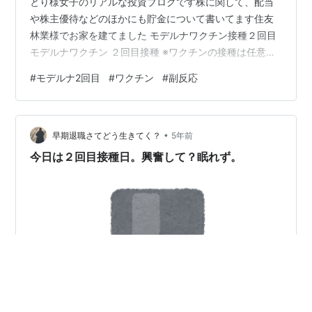
とり様女子のリアルな投資ブログです株に関して、配当
や株主優待などのほかにも貯金について書いてます住友
林業様でお家を建てました モデルナワクチン接種２回目
モデルナワクチン ２回目接種 ※ワクチンの接種は任意で
す 様々なご意見があるかと思いますが、私の体験を記載
#
モデルナ2回目
#
ワクチン
#
副反応
します モデルナワクチン ２回目を接種してきました 私
は職域接種です 私のスペックを記載すると ・女 ・30代
前半 ・BMI 20 ・基礎疾患なし ・服薬なし ・アレルギー
•
なし ・花粉症 いろいろな植物の花粉がダメ View39って
早期退職さてどう生きてく？
5年前
いう代表的なアレルギー検査の樹木・草は全部ダメでし
今日は２回目接種日。興奮して？眠れず。
た …