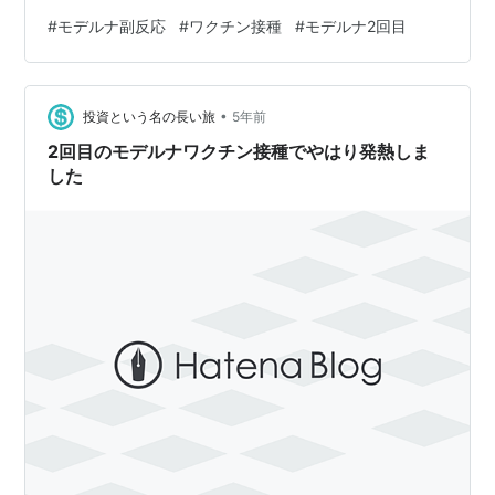
るとお医者さんが「2回目は1回目より強く出ますよ。」
#
モデルナ副反応
#
ワクチン接種
#
モデルナ2回目
と。 もう、この時点で体調が悪くなりそうでした。 その
直後のワクチン接種。 液体が注入されている間、半分く
らいかな、「あっ、1回目の倦怠感が出てくる直前に似て
•
る感覚・・・。」という想いと左肩が重い感じがありま
投資という名の長い旅
5年前
した。 接種後15分休憩、帰宅時に「熱以外で腕などが痛
2回目のモデルナワクチン接種でやはり発熱しま
くなった場合でも…
した