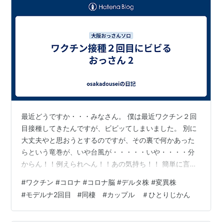
最近どうですか・・・みなさん。 僕は最近ワクチン２回
目接種してきたんですが、ビビッてしまいました。 別に
大丈夫やと思おうとするのですが、その裏で何かあった
らという竜巻が、いや台風が・・・・・いや・・・・分
からん！！例えられへん！！あの気持ち！！ 簡単に言う
と逃げ出したかった！！ 走って、走って、昔出す事の出
#
ワクチン #コロナ #コロナ脳 #デルタ株 #変異株
来なかったあのタイムを・・・・ いや！僕、陸上部ちゃ
#
モデルナ2回目
#
同棲 #カップル ＃ひとりじかん
う！！ 水泳部！！海があったらものすごく平泳ぎであの
島へ・・・・ そして甘ーいマンゴーを食べて、パラダイ