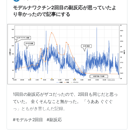
ので…
モデルナワクチン2回目の副反応が思っていたよ
り辛かったので記事にする
1回目の副反応がザコだったので、2回目も同じだと思っ
ていた。 全くそんなこと無かった。 「うああ ぐぐぐ
っ」ともがき苦しんだ記録。
#
モデルナ2回目
#
副反応