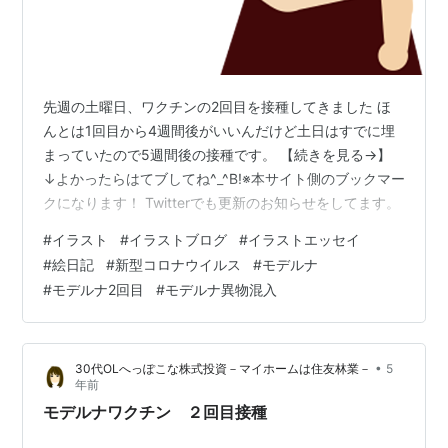
先週の土曜日、ワクチンの2回目を接種してきました ほ
んとは1回目から4週間後がいいんだけど土日はすでに埋
まっていたので5週間後の接種です。 【続きを見る→】
↓よかったらはてブしてね^_^B!※本サイト側のブックマー
クになります！ Twitterでも更新のお知らせをしてます。
#
イラスト
#
イラストブログ
#
イラストエッセイ
#
絵日記
#
新型コロナウイルス
#
モデルナ
#
モデルナ2回目
#
モデルナ異物混入
•
30代OLへっぽこな株式投資－マイホームは住友林業－
5
年前
モデルナワクチン ２回目接種