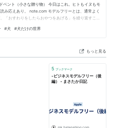
日のアドベント（小さな贈り物） 今日はこれ。ヒトもイヌもモ
み応えあり。 note.com モデルフリーとは、通常よく
だ。「おすわりをしたらおやつをあげる」を繰り返すこと
なるというアレだ。これを強化学習という。この場合、お
ー
#
犬
#
犬だけの世界
ときだけお座りをする。 これに対して、モデルベース
もっと見る
5
ブックマーク
-ビジネスモデルフリー（後
編） - まさたか日記
mk.hatenablog.com