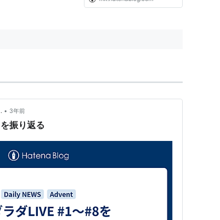
•
.
3年前
#8を振り返る