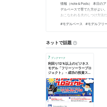
情報（note＆Pods） 本
デルベースで育てた方がよい。読
おこなわれる犬のしつけ方法
で、イヌがお座りするように
#
モデルベース
#
モデルフリ
座りと言われて餌を見せられた
とは、「報酬は少なめ、自…
ネットで話題
7
ブックマーク
利回り12％以上のビジネス
モデル「フリーソーラープロ
ジェクト」 - 成功の投資スキ
ーム
lovesky.jp