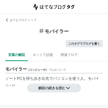
はてなブログ トップ
モバイラー
このタグでブログを書く
言葉の解説
ネットで話題
関連ブログ
モバイラー
(
コンピュータ
)
【
もばいらー
】
ノートPCを持ち歩き出先でパソコンを使う人。モバイ
ル+er
解説の続きを読む