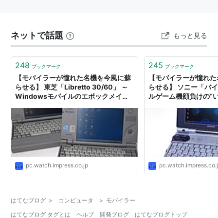
ネットで話題
もっと見る
248
245
ブックマーク
ブックマーク
【モバイラーが憧れた名機を今風に蘇
【モバイラーが憧れた
らせる】 東芝「Libretto 30/60」 ～
らせる】 ソニー「バイ
Windowsモバイルのエポックメイカ
ルゲーム機顔負けの“い
ー
い バイオ”
pc.watch.impress.co.jp
pc.watch.impress.co.
はてなブログ
>
コンピュータ
>
モバイラー
はてなブログ タグとは
ヘルプ
開発ブログ
はてなブログトップ