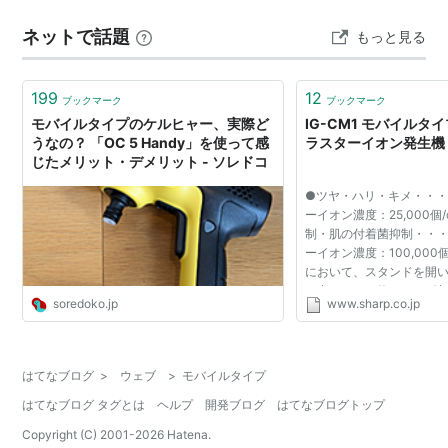
ネットで話題
もっと見る
199
12
ブックマーク
ブックマーク
モバイルタイプのケルヒャー、実際ど
IG-CM1 モバイルタイ
うなの？ 「OC 5 Handy」を使って感
ラスターイオン発生機
じたメリット・デメリット - ソレドコ
●ツヤ・ハリ・キメ・・
ーイオン濃度：25,000個/
制・肌の付着菌抑制・・
ーイオン濃度：100,000個/
において、スタンドを開
き出し口から約80cmの
soredoko.jp
www.sharp.co.jp
中心に、上方向に20cm、
左・右方向に各20cmで測定
はてなブログ
>
ウェブ
>
モバイルタイプ
はてなブログ タグとは
ヘルプ
開発ブログ
はてなブログトップ
Copyright (C) 2001-
2026
Hatena.