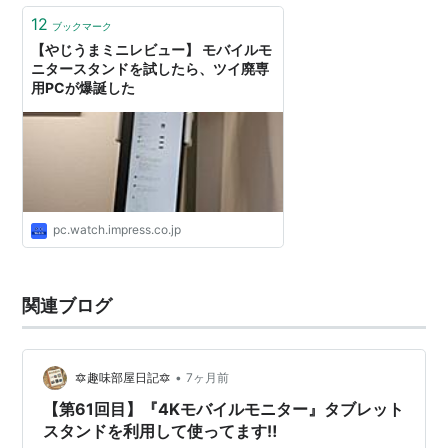
12
ブックマーク
【やじうまミニレビュー】 モバイルモ
ニタースタンドを試したら、ツイ廃専
用PCが爆誕した
pc.watch.impress.co.jp
関連ブログ
•
🔯趣味部屋日記🔯
7ヶ月前
【第61回目】『4Kモバイルモニター』タブレット
スタンドを利用して使ってます‼️