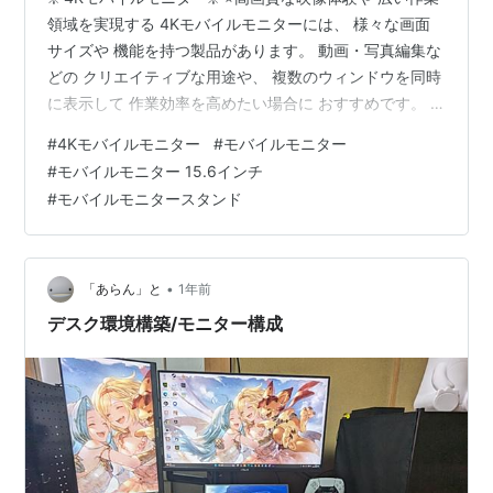
領域を実現する 4Kモバイルモニターには、 様々な画面
サイズや 機能を持つ製品があります。 動画・写真編集な
どの クリエイティブな用途や、 複数のウィンドウを同時
に表示して 作業効率を高めたい場合に おすすめです。 ⭐️
パネルの種類 IPSパネルは視野角が広く、 どこから見て
#
4Kモバイルモニター
#
モバイルモニター
も色鮮やかで 正確な表示が可能です。 色の正確性にこだ
#
モバイルモニター 15.6インチ
わるなら、 sRGBカバー率が高いモデルを 選ぶと良いで
#
モバイルモニタースタンド
しょう。 ⭐️接続方式 USB Type-C接続なら、 ケーブル1
本で映像出力と 電源供給が可能なモデルが多く、 配線が
すっきりします。 Mini H…
•
「あらん」と
1年前
デスク環境構築/モニター構成