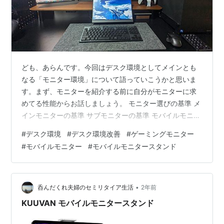
ども、あらんです。今回はデスク環境としてメインとも
なる「モニター環境」について語っていこうかと思いま
す。まず、モニターを紹介する前に自分がモニターに求
めてる性能からお話しましょう。 モニター選びの基準 メ
インモニターの基準 サブモニターの基準 モバイルモニタ
ーの基準 まとめ モニター選びの基準 正直これは人それ
#
デスク環境
#
デスク環境改善
#
ゲーミングモニター
ぞれとなると思います。（極論なので選び方考え方とい
#
モバイルモニター
#
モバイルモニタースタンド
うより「自分が何故これを選んだか？」という基準のお
話になります。 メインモニターの基準 まず自分はゲーム
をよくします。ただ、ゲームと言っても幅が広すぎま
す。ジャンルとしては基本RPGとちょっとしたアクショ
•
呑んだくれ夫婦のセミリタイア生活
2年前
ン系をやります。昨今流行りのFPS…
KUUVAN モバイルモニタースタンド