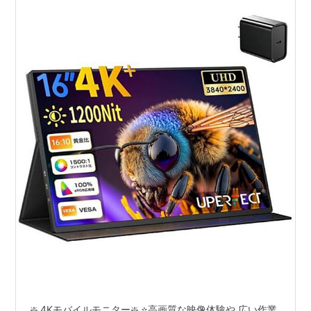
❇️ 4Kモバイルモニター❇️ ⭐️高画質な映像体験や 広い作業