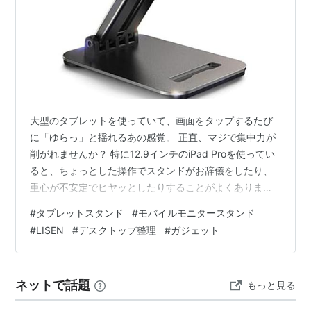
大型のタブレットを使っていて、画面をタップするたび
に「ゆらっ」と揺れるあの感覚。 正直、マジで集中力が
削がれませんか？ 特に12.9インチのiPad Proを使ってい
ると、ちょっとした操作でスタンドがお辞儀をしたり、
重心が不安定でヒヤッとしたりすることがよくありま
す。 私はIT業界でマネジメントをしながら、趣味で20年
#
タブレットスタンド
#
モバイルモニタースタンド
以上ドラムを叩いています。 デスクではiPad Proをサブ
#
LISEN
#
デスクトップ整理
#
ガジェット
モニターや手書きノートとして、スタジオでは譜面台と
してiPadを活用する毎日です。 ドラムというのは振動の
塊のような楽器です。 以前使っていた軽量スタンドで
ネットで話題
もっと見る
は、バスドラムを踏むたびにiPadがじわじわと下を向い
てしまい、…