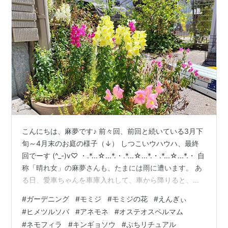
こんにちは、麻夢です♪ 前々回、前回と続いている3月下
旬～4月末のお庭の様子（↓） しつこいウハウハ、最終
回でーす (^_-)v♡ ・.*...☆...*.・.*...☆...*.・.*...☆...*.・ 自
称「晴れ女」の麻夢さんも、たまには雨に遭います。 あ
る日、愛車ちゃんを車庫入れして、車から降りると、ち
ょっとした滝行でびしょ濡れに ヽ(≧□≦)ノ 見上げると
#
ガーデニング
#
モミジ
#
モミジの花
#
えんぎぃ
カーポートの屋根から雨水が（↓）え…こんな感じやった
#
ヒメツルソバ
#
アネモネ
#
オステオスペルマム
っけ？ 左右を比べると…パイプ外れとるやん (-"-) 後日、
#
ネモフィラ
#
キンギョソウ
#
ぷちリチュアル