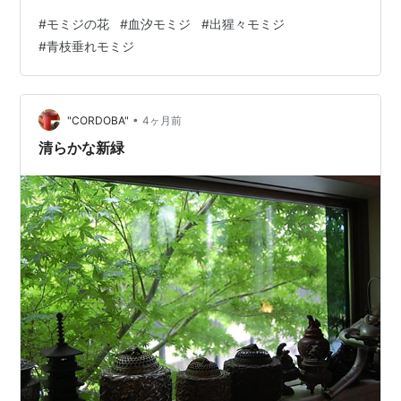
とバークチップの合わせたものを藤の根の周りにマルチ
#
モミジの花
#
血汐モミジ
#
出猩々モミジ
ングしました そのことについては、改めて記事にします
#
青枝垂れモミジ
ね 先日、仙台で新緑の美しさを味わったばかりですが、
我が家の庭にも新緑の季節がやってきたようです 青枝垂
れモミジ 赤い花が沢山ついています ズームにして見て見
ると、その美しさがよくわかります ねっ、美しいでしょ
•
"CORDOBA"
4ヶ月前
う 表の青枝垂れモミ…
清らかな新緑