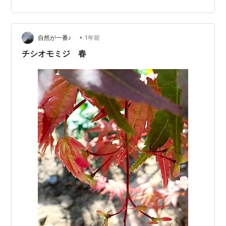
ガーデニングで脚立を出したついでに、カポっち嵌め直
しときました～♪ 強制滝行、これにて終了！ 安心～ (^^)♪
その…
•
自然が一番♪
1年前
チシオモミジ 春