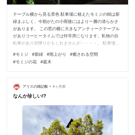
テーブル横から見る景色 駐車場に植えたモミジの樹は新
緑まぶしく、今朝がたの小雨後にはより一層の清らかさ
があります。 この窓の横に大きなアンティークテーブル
がありコーヒータイムでは特等席になります。私物の自
転車があり目障りかもしれませんが・・・・。 駐車場か
らはこんな感じで、もう中の様子がわからない程生い茂
#
モミジ
#
新緑
#
雨上がり
#
癒される空間
る。 僕は週のうち半分はこの窓から見える景色の中で朝
#
モミジの花
#
庭木
食をとっています。この時間がとても癒される。 花が終
わった後に現れる赤い花？葉？ 雨上がりで水が滴る様子
はとても良いです。
•
アリスの雑記帳
4ヶ月前
なんか珍しい⁉️