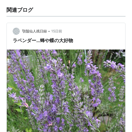
関連ブログ
•
顎鬚仙人残日録
15日前
ラベンダー…蜂や蝶の大好物