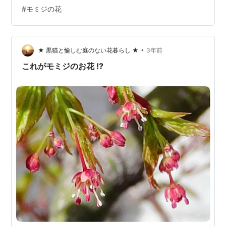
る。そんな初めてのモミジの花を見て、初めてのバナナ
#
モミジの花
を食べた新年度の朝。そんなバナナは、キウィーナバナ
ナ。もうずいぶん前から出ているようだが、初めて見か
けた。新年度の朝に、お初のキウィーナバナナ。程よい
酸味があって、朝食にぴったりな気がした。小ぶりで食
•
★ 黒猫と愉しむ庭のない花暮らし ★
3年前
べやすく美味しいキウィーナバナナ。(#^.^#)干…
これがモミジのお花 !?