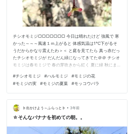
チシオモミジ▢▢▢▢▢▢▢ 今日は晴れたけど 強風で 寒
かった～～～風速１ｍ上がると 体感気温は1℃下がるそ
うだからかなり震えたわ＞＜ と庭を見てたら 真っ赤だっ
たチシオモミジが だんだん緑になってきてた＠＠ チシオ
モミジは春モミジで 春の芽吹きから紅く 夏に緑 秋にま
た紅くなるってタイプのモミジなんだけど もう夏葉に変
#
チシオモミジ
#
ハルモミジ
#
モミジの花
わり始めたのね～ こないだまでいっぱいついてた種も も
#
モミジの実
#
モミジの夏葉
#
モッコウバラ
う子孫繁栄のために旅だったのか 探さないとわからない
ほど少なくなってた＠＠ 裸木が4月になって芽吹き始め
るとほぼ同じころ花芽が出てきたチシオモミジ ちょくち
ょく撮ってた写真を 花のまとめとして全部UPしておこう
•
♭出かけよう～ふらっと♭
3年前
♪ 4月20日…
☆そんなバナナを初めての朝。。