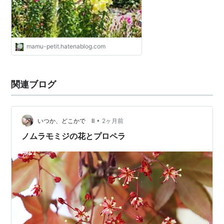
mamu-petit.hatenablog.com
関連ブログ
•
いつか、どこかで Ⅱ
2ヶ月前
ノムラモミジの花とプロペラ