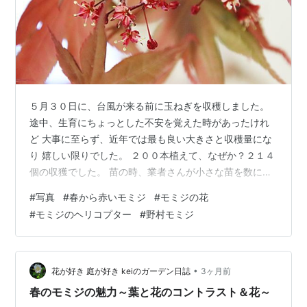
５月３０日に、台風が来る前に玉ねぎを収穫しました。
途中、生育にちょっとした不安を覚えた時があったけれ
ど 大事に至らず、近年では最も良い大きさと収穫量にな
り 嬉しい限りでした。 ２００本植えて、なぜか？２１４
個の収獲でした。 苗の時、業者さんが小さな苗を数に入
れてなかったのかな？ ４月１６日撮影モミジの５mm程
#
写真
#
春から赤いモミジ
#
モミジの花
の小さな花がたくさん咲いていました。 今、我が家にあ
#
モミジのヘリコプター
#
野村モミジ
るのは春から赤くなるモミジで野村モミジという品種か
と。 日当たりの悪い場所に枝を伸ばしている部分の葉っ
ぱは、真っ赤に色づきませんけど。 花弁とガクは５枚雄
しべ８本、雌しべ1ぽんで雄花と両性花が混じって咲く雌
•
花が好き 庭が好き keiのガーデン日誌
3ヶ月前
雄同株です。 大きく切れ込んだ…
春のモミジの魅力～葉と花のコントラスト＆花～