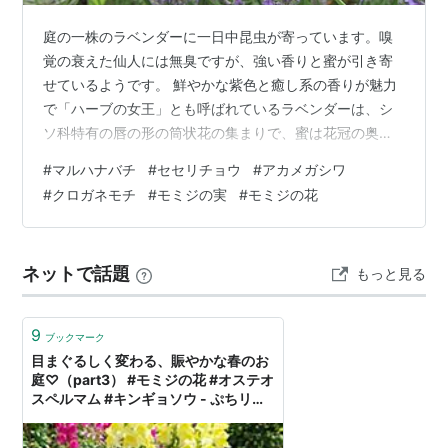
庭の一株のラベンダーに一日中昆虫が寄っています。嗅
覚の衰えた仙人には無臭ですが、強い香りと蜜が引き寄
せているようです。 鮮やかな紫色と癒し系の香りが魅力
で「ハーブの女王」とも呼ばれているラベンダーは、シ
ソ科特有の唇の形の筒状花の集まりで、蜜は花冠の奥深
くにあるため、「口吻（こうふん・ストロー状の器
#
マルハナバチ
#
セセリチョウ
#
アカメガシワ
官）」が長い昆虫が、蜜や花粉を求めてよく集まりま
#
クロガネモチ
#
モミジの実
#
モミジの花
す。 小さい花で蜜の量も少ないのか、1～２秒くらいで次
の花に向かうのでデジカメで追うのは大変です。 ハチ
は、マルハナバチの仲間のようです。長い口吻を持って
ネットで話題
もっと見る
おり、ラッパ状など奥深い形の花の蜜も吸うことができ
るという情報がありました。 ミツバチ科に属するハチ…
9
ブックマーク
目まぐるしく変わる、賑やかな春のお
庭♡（part3） #モミジの花 #オステオ
スペルマム #キンギョソウ - ぷちリチ
ュアルな日々