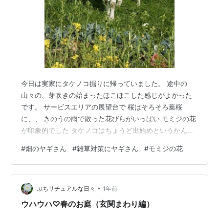
今日は実家にタケノコ掘りに帰っていました。 途中の
山々の、芽吹きの始まったほこほこした感じがよかった
です。 サービスエリアの展望台で 桜はそろそろ葉桜
に、、 きのうの雨で散った花びらがいっぱい モミジの花
が印象的でした タケノコはちょうど出始めというかんじ
で、タイミングはバッチリでした。少しだけ出ているの
#
畑のヤギさん
#
雑草対策にヤギさん
#
モミジの花
を見つけるのが楽しくて、思わず熱中して、帰る頃には
もうくたくた、、、。 帰りに寄った親戚の家の、隣の畑
のヤギさんに癒されました。 近所の方が草対策のため
•
に、お天気のいい日は畑に出しているのだそうです。 め
ぷちリチュアルな日々
1年前
えちゃんと呼ぶと走り寄ってきてくれます 草だけでなく
ウハウハ♡春のお庭（玄関まわり編）
て 野菜も食べ放題 野菜の植えられてい…