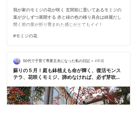
我が家のモミジの花が咲く 玄関前に置いてあるモミジの
葉が少しずつ展開する 赤と緑の色の移り具合は綺麗だし
開く前の葉が折り畳まれた感じがとてもイイ !
#
モミジの花
•
50代で子育て専業主夫になった私の日記
4年前
蘇りの５月！庭も鉢植えも命が輝く、復活モンス
テラ、花咲くモミジ、諦めなければ、必ず芽吹
く！