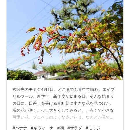
玄関先のモミジ4月1日、どこまでも青空で晴れ。エイプ
リルフール。新学年、新年度が始まる日。そんな始まり
の日に、日差しを受ける青紅葉に小さな花を見つけた。
楓の花が咲く。少し大きくしてみると。。赤くて小さな
可愛い花。プロペラのような赤い花は、なんどか見てい
るが。。。花弁になっているような楓の花は初めて見
#
バナナ
#
キウィーナ
#
朝
#
サラダ
#
モミジ