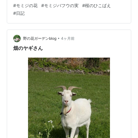
ら、葉と赤い花が出てきます。 5ミリ程度の小さな赤色
#
モミジの花
#
モミジバフウの実
#
桜のひこばえ
の花も可愛らしいですね。 見上げると、モミジバフウの
#
日記
実が。 落葉後も枝に残って、新芽と何かを競い合ってる
ようです。 あら、木の幹から桜の花が見えます。 これは
「蘖（ひこばえ）」ですね。 ひこばえとは木の根本から
生える若芽（芽・枝）のことです。 桜のひこばえは、親
•
野の花ガーデンblog
4ヶ月前
木が弱ったサインだといい…
畑のヤギさん