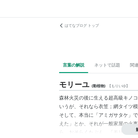
はてなブログ トップ
言葉の解説
ネットで話題
関
モリーユ
(
動植物
)
【
もりいゆ
】
森林火災の後に生える超高級キノコ
いうが、それなら衣笠；網タイツ模
そして、本当に「アミガサタケ」で
えた」とか、それが一般家屋の火事
ら、おそらくたぶん、「モリーユ≠