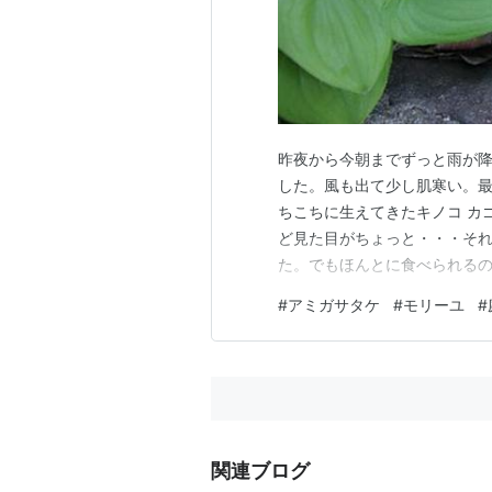
昨夜から今朝までずっと雨が
した。風も出て少し肌寒い。最
ちこちに生えてきたキノコ カ
ど見た目がちょっと・・・そ
た。でもほんとに食べられる
いです。
#
アミガサタケ
#
モリーユ
#
関連ブログ