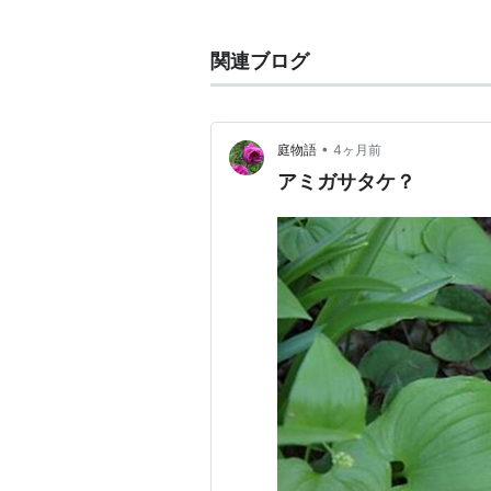
錯綜している。
関連ブログ
•
庭物語
4ヶ月前
アミガサタケ？