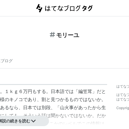
モリーユ
連ブログ
はてな
。１ｋｇ６万円もする。日本語では「編笠茸」だと
はてな
様のキノコであり、割と見つかるものではないか。
はてな
あるなら、日本では別段、「山火事があったから生
Copyrig
にしても、そういう話は聞かないではないか。だか
解説の続きを読む
編笠茸」か、もしくはどこかのレベルでこの情報は