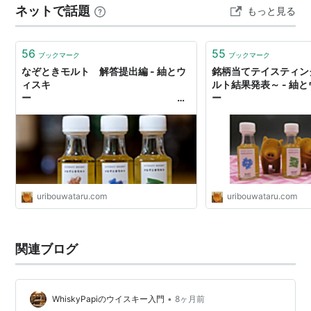
ネットで話題
もっと見る
使われていますが、「結局、モルトって何？」と聞かれ
ると、意外と答えに困ってしまう方も多いのではないで
しょうか。 今夜は、ウイスキーの命とも…
56
55
ブックマーク
ブックマーク
なぞときモルト 解答提出編 - 紬とウ
銘柄当てテイスティン
ィスキ
ルト結果発表～ - 紬
ー
ウイスキー
ウイ
ブログ
ブログ
uribouwataru.com
uribouwataru.com
関連ブログ
•
WhiskyPapiのウイスキー入門
8ヶ月前