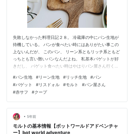
失敗しなかった料理日記２８。 冷蔵庫の中にパン生地が
待機している。 パンが食べたい時にはありがたい事この
上ないんだが、 このパン、 リーン系ともリッチ系ともど
っちとも言い難いパンなんだよね。 私基本バゲットが好
きだし、 バゲット食べたい時はやはりパン屋さん行くし
かない。 でも１度だけ本格的なバゲット作った事ある
#
パン生地
#
リーン生地
#
リッチ生地
#
パン
の。 粉はリスドォル（モルトが入っています）、イース
#
バゲット
#
リスドォル
#
モルト
#
パン屋さん
トは赤サフ、みたいな感じで。 焼いたら、 このオーブン
#
赤サフ
#
クープ
レンジじゃなかったらぜったいおいしいの出来てた って
いう味がした。 家庭用オーブンレンジ（旧）でつくるパ
ンはとにかくまずい。 しかもバゲットの命である皮がぜ
んぜん主役感出てなかった。…
•
5年前
モルトの基本情報【ボットワールドアドベンチャ
ー】bot world adventure