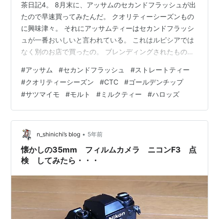
茶日記4。 8月末に、アッサムのセカンドフラッシュが出
たので早速買ってみたんだ。 クオリティーシーズンもの
に興味津々。 それにアッサムティーはセカンドフラッシ
ュが一番おいしいと言われている。 これはルピシアでは
なく別のお店で買ったの。 ブレンディングされたもので
はなく単一茶園のものだった。 ゴールデンチップが入っ
#
アッサム
#
セカンドフラッシュ
#
ストレートティー
ているタイプのもので、 CTCではない茶葉。 ミルクティ
#
クオリティーシーズン
#
CTC
#
ゴールデンチップ
ーが大好きな人はCTCの方がいいと思うけど、 私は毎回
#
サツマイモ
#
モルト
#
ミルクティー
#
ハロッズ
毎回ミルクティーにしたいわけではなく、 むしろストレ
ートで飲む事が多い為。 アッサムは、モルトの香りがし
っかり感じられるものが好き。 サツマイモの風味にも似
た香りがする事から、…
•
n_shinichi’s blog
5年前
懐かしの35mm フィルムカメラ ニコンF3 点
検 してみたら・・・