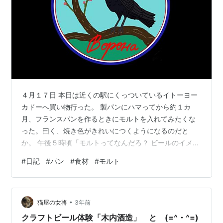
４月１７日 本日は近くの駅にくっついているイトーヨー
カドーへ買い物行った。 製パンにハマってから約１カ
月、フランスパンを作るときにモルトを入れてみたくな
った。曰く、焼き色がきれいにつくようになるのだと
か。 午後５時頃「モルトってなんだろ？ ビールのイメー
ジしかないけど、なんとなくカルディに売ってそうだな
#
日記
#
パン
#
食材
#
モルト
ぁ。」なんて思いながら適当にネットを漁ってみると、
件のイトーヨーカドーに富澤商店が入っていることをネ
ットで確認したのでそちらに向かうことにした。 富澤商
•
店 富澤商店には初めて行ったのだが、これはすごい。 お
猫屋の女将
3年前
菓子やパンを作ることが趣味の人間がまず通うべき店だ
クラフトビール体験「木内酒造」 と (=^・^=)