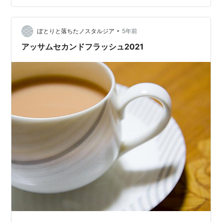
るので干す作業はなくならない。洗濯物を干したり、コ
インランドリーの往復で一時間ほど使ってしまった。 早
•
く新しい洗濯機来てほしい。インドネシアで買った柔軟
ぽとりと落ちたノスタルジア
5年前
剤がお気に入り。モルト オードパルファム ボトル エレ
アッサムセカンドフラッシュ2021
ガントMolto(モルト)…