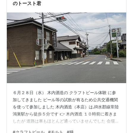
と思う。まず、陳列されている粉の種類がす…
のトースト君
６月２８日（水） 木内酒造の クラフトビール体験 に参
加してきました ビール等の試飲が有るため公共交通機関
を使って参加しました 木内酒造（本店）はJR水郡線常陸
鴻巣駅から徒歩５分です 👉 木内酒造 １０時前に着きま
したが 道路は車もほとんど通っていませんでした 会場は
中庭にある手作りビール工房です １グループ４人で４グ
#
クラフトビール
#
モルト
#
猫