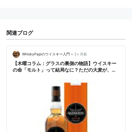
モルト
(
食
)
【
もると
】
モルトとは
麦芽
のことだが、ウイスキーの好きな人たち
がモルトと言う場合は、モルトウイスキー（大麦麦芽の
みを原料に、蒸留したウイスキー）のことを言っている
関連ブログ
ことが多い。
•
WhiskyPapiのウイスキー入門
2ヶ月前
【木曜コラム：グラスの裏側の物語】ウイスキー
の命「モルト」って結局なに？ただの大麦が、琥
珀色の芸術に変わるまでの物語