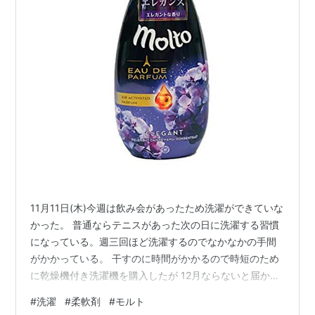
11月11日(木)今週は飲み会があったため洗濯ができていな
かった。 普通ならテニスがあった次の日に洗濯する習慣
になっている。週三回ほど洗濯するのでなかなかの手間
がかかっている。 干すのに時間がかかるので時短のため
に乾燥機付き洗濯機を購入したが 12月ならないと届かな
い。この時期は乾きが悪いので近くのコインランドリー
#
洗濯
#
柔軟剤
#
モルト
で乾燥機を使っているが 乾燥機に入れられないものもあ