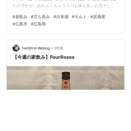
たのですが、めちゃくちゃコスパも味も良いお店でし
た！ ヱビス黒生 普通の生中もあったのですが、珍しさか
#
昼飲み
#
立ち呑み
#
日本酒
#
モルト
#
居酒屋
ら「エビスの黒生」をオーダーしました。最近、黒生を
#
広島市
#
広島県
置いてる居酒屋になかなか出会いません。 ハムカツ（金
曜日限定） 『ハムカツポテサラ部』としてはオーダーせ
ずにはいられない一品。チーズも挟み込まれていて150
円！出来立て熱々、カリカリで美味しかったです。 ヒロ
•
FairWind-Weblog
5年前
シマ ネイバリーブ…
【今週の家飲み】FourRoses