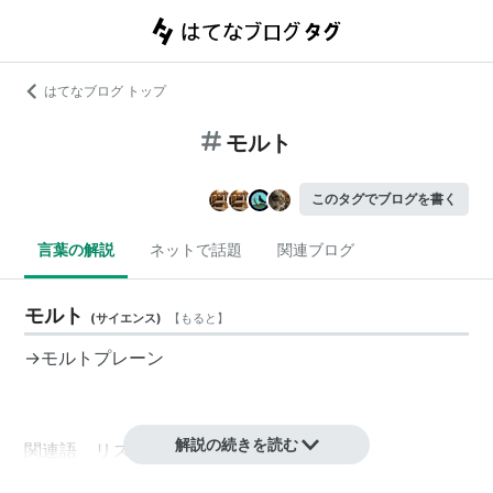
はてなブログ トップ
モルト
このタグでブログを書く
言葉の解説
ネットで話題
関連ブログ
モルト
(
サイエンス
)
【
もると
】
→
モルトプレーン
解説の続きを読む
関連語 リスト::写真用語