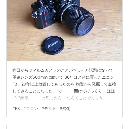
昨日からフィルムカメラのことがちょっと話題になって
望遠レンズ500mmに続いて 30年ほど昔に買ったニコン
F3、20年以上放置してあったのを 物置から発掘して点検
してみることになった。 で・・・開けてびっくり... ほぼ
ほぼ綺麗・・・ と思ったら... なんてことでしょう。。。
シャッタースピードのつまみについてるゴムが 劣化して
#
F3
#
ニコン
#
モルト
#
劣化
ちぎれてるではないか！！！ こんなことがあるの
か・・・ ネットで中古のニコンF3でもこのゴムが朽ちて
ちぎれてますなんての 見当たらないのに。。。 となると