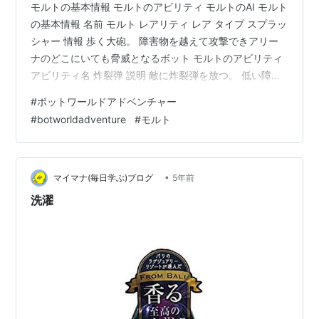
モルトの基本情報 モルトのアビリティ モルトのAI モルト
の基本情報 名前 モルト レアリティ レア タイプ スプラッ
シャー 情報 歩く大砲。 障害物を越えて攻撃できアリー
ナのどこにいても脅威となるボット モルトのアビリティ
アビリティ名 炸裂弹 説明 敵に炸裂弾を放つ。 低い障害
物越しに発射可能 遠距離 攻撃速度 エネルギーダメージ
#
ボットワールドアドベンチャー
4-10 0.78秒 121 ノックバック 小 アビリティ名 旋風弹
#
botworldadventure
#
モルト
説明 着弾時に敵を引き寄せる旋風を発生させ、一時的に
その場に足止めする 遠距離 クールダウン 旋風半径 5-10
6秒 2 イモビライズ時間 0.75秒 アビリティ名 スーパーシ
ェル 説明 広…
•
マイマナ(毎日学ぶ)ブログ
5年前
洗濯