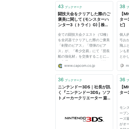
43
38
ブックマーク
闘技大会をクリアした際のご
【M
褒美に関して (モンスターハ
ター
ンター3（トライ）G) | 株式
ピ]
会社カプコン : サポート
全ての闘技大会クエスト（12種）
個人的
を全武器でクリアした際のご褒美
弓お
「剣聖のピアス」「増弾のピア
飛ぶ
ス」が、「希少交易」にて「団長
ンも
船の強化材」を交換することによ
とかし
り入手できなくなることが確認さ
- 20
www.capcom.co.jp
mh
れています。 全武器種でクリア
ンスタ
するまでは、「希少交易」で「団
ートライ
長船の強化材」を交換されないよ
07:
36
36
ブックマーク
うにお願いいたします。 ※「モ
トライG
ニンテンドー3DS｜社長が訊
【M
ン...
狼竜...
く『ニンテンドー3DS』ソフ
ター
トメーカークリエーター 篇
第10回：『モンスターハン
モン
ター３（トライ）Ｇ』｜
ープン
Nintendo
ーズ
がオー