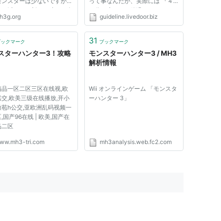
モンスターは少ないですが、
って事なんだが、実際には 『４
差を活かした新しい狩りを楽
５分程度』しか経過していなかっ
h3g.org
guideline.livedoor.biz
るようです。 スマホ用のペ
た。 あれ・・これはもしや・・
も用意していますので、ぜひ
と思ったんで、実際に確かめてみ
下さい。 HDverにデータ
る事にしました。 結果は・・ク
31
ブックマーク
ブックマーク
してWi-Fi協力プレイ WiiU
エスト時間、実質４５分じゃねー
スターハンター3！攻略
モンスターハンター3 / MH3
.
かｗ １...
解析情報
精品一区二区三区在线视,欧
Wii オンラインゲーム 「モンスタ
交,欧美三级在线播放,开小
ーハンター 3」
苞h公交,亚欧洲乱码视频一
,国产96在线 | 欧美,国产在
品二区
ww.mh3-tri.com
mh3analysis.web.fc2.com