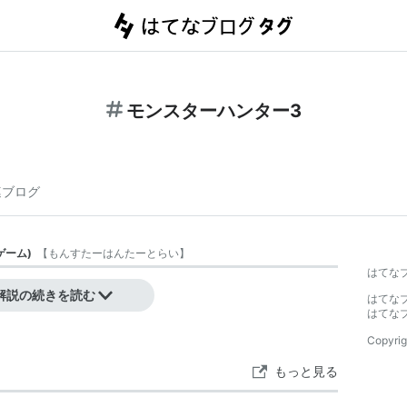
モンスターハンター3
連ブログ
ゲーム
)
【
もんすたーはんたーとらい
】
はてな
）
」参照
解説の続きを読む
はてな
はてな
Copyrig
もっと見る