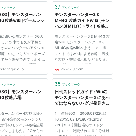
37
ブックマーク
ブックマーク
H3G】モンスターハン
モンスターハンター3 &
3G攻略wiki[ゲームレシ
MH4G 攻略ガイドwiki [モン
ハン3(MH3)(トライ) 攻略サ
イト]
に嫌いなモンスター 3Gの
モンスターハンター3 & MH4G 攻
かしい 水中でも矢が平然と
略wiki モンスターハンター3 &
とかww ハンターのアクショ
MH4G攻略wikiへようこそ！ 当
邪魔 いちいちガッツポーズ
サイトではwikiによる攻略、裏技
てたら隙ができてしまう -
や攻略・交流掲示板などありま
14-08-25 05:15 一番弱いモ
す。 誰にでも編集可能ですので
3g.trigwiki.jp
gkwiki3.com
ーは誰? モンスターハンタ
ご自由に編集して下さい。 閲
Ｇ！ -- 2014-08-25
覧、リンク登録は閲覧用サイト、
20 一番弱いモンスターは誰?
編集は編集用サイトにお願いしま
35
ブックマーク
ブックマーク
 -- 2014-08-25 13:10 雷
す。 モンスターハンター3 &
H3G】モンスターハン
日刊スレッドガイド : Wiiの
MH4Gを発売...
3G攻略広場
モンスターハンター３にあっ
てはならないバグが発見され
る
スターハンター4攻略広場オ
1 ：依頼600 ：2009/08/22(土)
 9/14発売のモンハンシリ
16:20:55.62 ID:Lu0x3Qmx ?
最新作のモンハン4攻略広場
2BP(3001) 闘技場のラストクエ
プンしました。 3Gからの
ストに・・時間切れ＝５０分経過