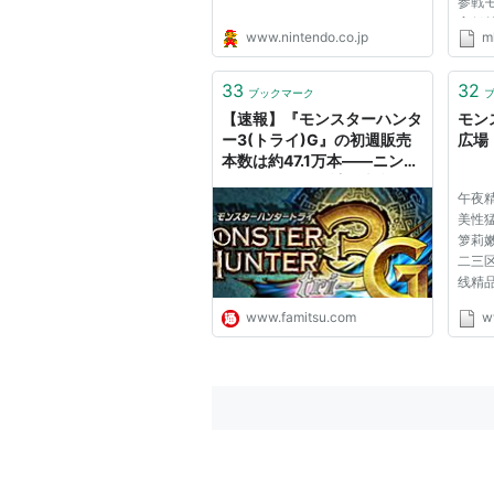
参戦
高低
www.nintendo.co.jp
m
しめ
ージ
ご利用
33
32
ブックマーク
を移行
【速報】『モンスターハンタ
モン
のHD..
ー3(トライ)G』の初週販売
広場
本数は約47.1万本――ニンテ
ンドー3DSの累計販売台数は
午夜
300万台突破 - ファミ
美性猛
通.com
箩莉嫩
二三区
线精
www.famitsu.com
w