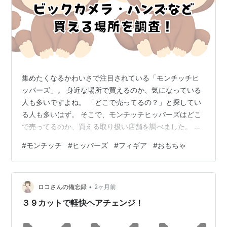
集めたくなるかわいさで注目されている「モンチッチヒ
ッパーズ」。 身近な場所で買えるのか、気になっている
人も多いですよね。 「どこで売ってるの？」と探してい
る人も多いはず。 そこで、モンチッチヒッパーズはどこ
で売ってるのか、買える取り扱い店舗を調べました。 販
売場所 販売状況・特徴 ビレバン 取り扱いあり ロフト 取
#
モンチッチ
#
ヒッパーズ
#
フィギア
#
おもちゃ
り扱いあり ドンキ 店舗による△ ビックカメラハンズ
R.O.U 取り扱いあり 通販Amazon楽天など 販売あり在庫
確認しやすいポイント還元あり ※販売状況は地域や時期
•
によって異なります。※在庫切れの場合もあります。 モ
ロコさんの備忘録
2ヶ月前
ンチッチヒッパーズは、ビレバンやロフト、ドンキなど
３９カットで軽快ヘアチェンジ！
で取り扱いがあ…