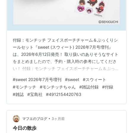
付録：モンチッチ フェイスポーチチャーム＆ぷっくりシ
ールセット『sweet (スウィート) 2026年7月号増刊』
は、2026年6月12日発売！ 取り扱いのありそうなサイト
をまとめましたので、予約・購入時の参考にしてくださ
い！ 付録：モンチッチ フェイスポーチチャーム＆ぷっく
りシールセット『sweet (スウィート) 2026年7月号増
#
sweet 2026年7月号増刊
#
sweet
#
スウィート
刊』 上記は、Amazonの販売ページのリンクです 価格 ：
#
モンチッチ
#
モンチッチちゃん
#
雑誌付録
#
付録
1,980円（税込） 発売日 ：2026年6月12日 出版社 ：宝
#
雑誌
#
宝島社
#
4912154420763
島社 商品コード：4912154420763 Amazon e-hon
HMV&BOOKS online 紀伊國屋書店ウェブストア セブ…
•
マフエのブログ
3ヶ月前
今日の散歩