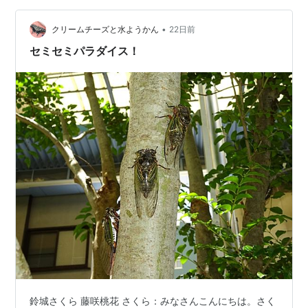
みに、本日、7月25日の誕生日の花はヒマワリ。 花言葉
•
は、「あなたは素晴らしい」「崇拝」・・・ 原産地：北
クリームチーズと水ようかん
22日前
アメリカ アロハシャツやサングラスなど夏らしい衣装を
セミセミパラダイス！
身につけた「モンチッチ」・・・ …
鈴城さくら 藤咲桃花 さくら：みなさんこんにちは。さく