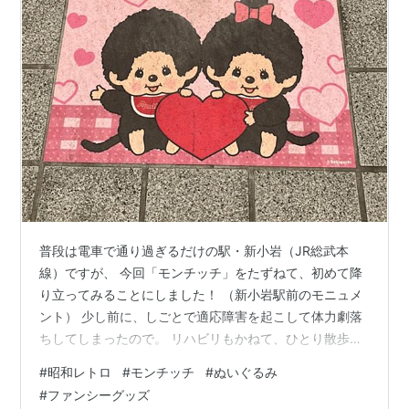
普段は電車で通り過ぎるだけの駅・新小岩（JR総武本
線）ですが、 今回「モンチッチ」をたずねて、初めて降
り立ってみることにしました！ （新小岩駅前のモニュメ
ント） 少し前に、しごとで適応障害を起こして体力劇落
ちしてしまったので。 リハビリもかねて、ひとり散歩で
す(^_^) 自分の本来の調子を取り戻すためにも、子供のこ
#
昭和レトロ
#
モンチッチ
#
ぬいぐるみ
ろに好きだったもの・ 楽しかったことを、最近は意識し
#
ファンシーグッズ
て思い出すようにしています。 私は７０年代のモンチッ