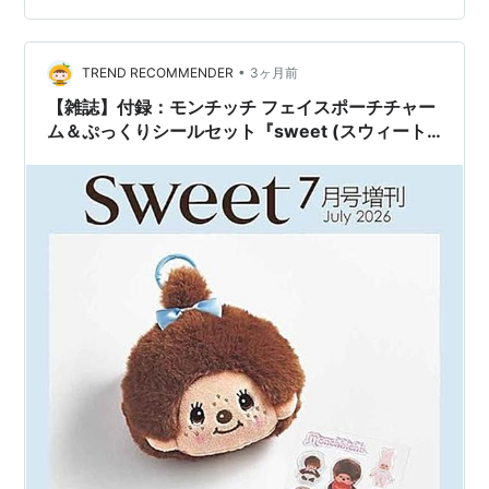
チブームを体験した世代なので、 現在のリバイバルはな
つかしいかぎりです。 当時、うちではグッズなど買って
もらえず、友達のぬいぐるみを、 なぐさめで触らせても
•
TREND RECOMMENDER
3ヶ月前
らってました。 欲しくて…
【雑誌】付録：モンチッチ フェイスポーチチャー
ム＆ぷっくりシールセット『sweet (スウィート)
2026年7月号増刊』2026年6月12日発売