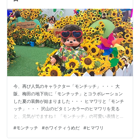
今、再び人気のキャラクター「モンチッチ」・・・ 大
阪、梅田の地下街に「モンチッチ」とコラボレーション
した夏の装飾が始まりました・・・ ヒマワリと「モンチ
ッチ」・・・ 沢山のビタミンカラーのヒマワリを見る
と、元気がでますね！ 「モンチッチ」の可愛い表情とヒ
マワリが良くマッチしています・・・ 生花のヒマワリ
#
モンチッチ
#
ホワイティうめだ
#
ヒマワリ
「サンリッチレモン」、「ビンセントオレンジ」など約
10種類の品種、1500本で装飾されています・・・ ちな