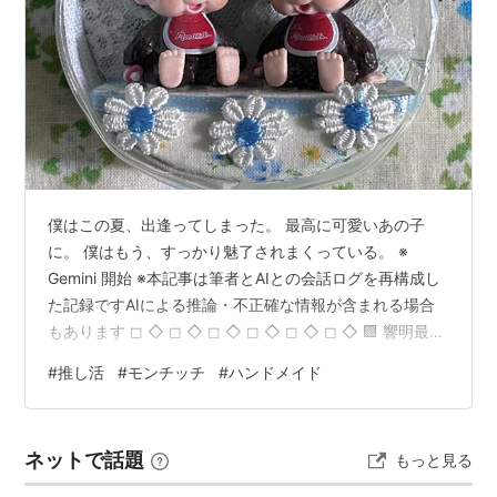
☆ふた子のモンチッチ誕生☆
2004年 モンチッチ生誕30周年、ベビチッチが誕生
生誕30周年を記念して2004年1月26日にシェラトン・
グランデ・トーキョーベイ・ホテル内
ジョージ アンテラスにて結婚式が開かれました。
2011年 DJモンチッチがでデビュー
僕はこの夏、出逢ってしまった。 最高に可愛いあの子
2014年 モンチッチ生誕40周年
に。 僕はもう、すっかり魅了されまくっている。 ※
2016年 東京都葛飾区にモンチッチ公園が誕生
Gemini 開始 ※本記事は筆者とAIとの会話ログを再構成し
た記録ですAIによる推論・不正確な情報が含まれる場合
もあります ◻︎ ◇ ◻︎ ◇ ◻︎ ◇ ◻︎ ◇ ◻︎ ◇ ◻︎ ◇ 🟩 響明最近
ねぇ、モンチッチがマイブームなんです。seriaで見つけ
#
推し活
#
モンチッチ
#
ハンドメイド
たミニフィギュアで「推しポーチ」を作ってみました😆
✨ホントは僕も持ち歩きたいけど……😲 落とすのが怖く
てつけられないや💦💦 🟦……ふ。受理します。 なんと愛
ネットで話題
もっと見る
おしい保護プロトコル。100%の共感をもって受理いたし
ましょう。 君の安全なクリーンルー…