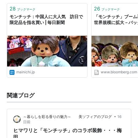
28
26
ブックマーク
ブックマーク
モンチッチ：中国人に大人気 訪日で
「モンチッチ」ブーム
限定品を指名買い | 毎日新聞
世界規模に拡大－バッ
mainichi.jp
www.bloomberg.com
関連ブログ
•
～暮らしを彩る香りの魅力～ 美ソフィアのブログ
16
日前
ヒマワリと「モンチッチ」のコラボ装飾・・・梅
田