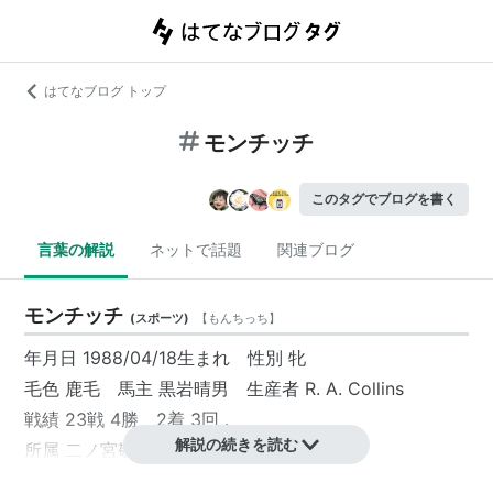
はてなブログ トップ
モンチッチ
このタグでブログを書く
言葉の解説
ネットで話題
関連ブログ
モンチッチ
(
スポーツ
)
【
もんちっち
】
年月日 1988/04/18生まれ 性別 牝
毛色 鹿毛 馬主 黒岩晴男 生産者 R. A. Collins
戦績 23戦 4勝 2着 3回 .
解説の続きを読む
所属 二ノ宮敬厩舎
総賞金 4022.0万円