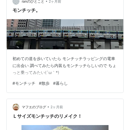
•
９カットを思い出して😆 安いし１５分ぐらいでカットし
ranのひとこと
2ヶ月前
てくれるので腰の悪い私は楽です。 以前は母が利用して
モンチッチ。
たので私が送り迎えしてまし…
初めての道を歩いていたら モンチッチラッピングの電車
に出会い 調べてみたら内装もモンチッチらしいので ちょ
っと乗ってみたい(´ω｀*)
#
モンチッチ
#
散歩
#
暮らし
•
マフエのブログ
2ヶ月前
Ｌサイズモンチッチのリメイク！