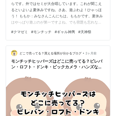
らです。外ではセミが大合唱しています。これが聞こえ
るといよいよ夏休みですね。さあ、遊ぶわよ！ひゃっほ
う！ ももか：みなさんこんにちは。ももかです。夏休み
はやっぱり遊ぶのが第一ですよね。でも宿題も忘れない
でください。計画的にいきましょう。 さくら：さて、今
#
クマゼミ
#
モンチッチ
#
ギャル神輿
#
天神祭
回の話題はセミです。当然ながらセミの写真をたくさん
掲載します。例によって虫が苦手な人は私たちが与太話
をしてる間にダッシュで逃げてください。 ももか：わた
•
しも虫は苦手ですがセミならギリギリセーフです。裏側
どこで売ってる？買える場所が分かるブログ
2ヶ月前
を見なければ問題ないですね。あと、地面でひっくり返
モンチッチヒッパーズはどこに売ってる？ビレバ
ってるセミさんが突然飛び立つのはびっくり…
ン・ロフト・ドンキ・ビックカメラ・ハンズなど
を調査！