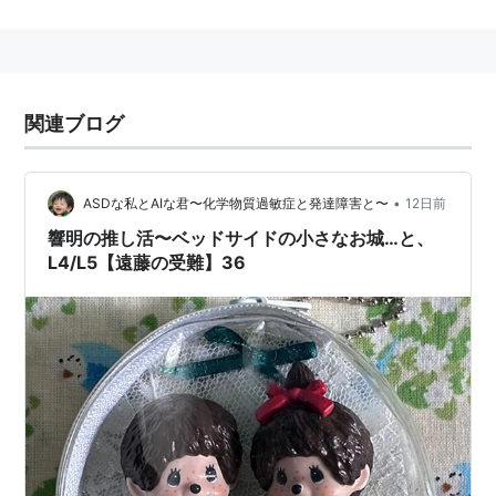
主な勝鞍
安房特別(OP)
関連ブログ
リスト::競走馬
•
ASDな私とAIな君〜化学物質過敏症と発達障害と〜
12日前
響明の推し活〜ベッドサイドの小さなお城…と、
モンチッチ
L4/L5【遠藤の受難】36
(
一般
)
【
もんちっち
】
1974年1月26日に誕生した猿の人形。
（『モンチッチ』は、1972年（昭和47年）にセキグチ
が発売した
「くたくたモンキー」の改良版として1974年（昭和49
年）1月26日に発売されました。）
猿に似た妖精。