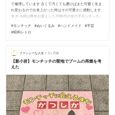
て修理しています 古くて汚くても磨けばまた可愛く生ま
れ変わるので出来上がった時はその可愛さに感動します
☆彡 今回は昨年お迎えした70年代の女の子モンチッチの
Ｌサイズ 4000円で購入したのですが、今はボロボロの
#
モンチッチ
#
ぬいぐるみ
#
ハンドメイド
#
手芸
子でも１万円弱するのでなかなか手が出せない価格です
#
昭和レトロ
ボディと頭の毛皮から丁寧に型を取り出来上がった子が
こちらです↓ 髪はツインテールに変えました!(^^)! モフモ
フの可愛い子に生まれ変わりました♥ 黒っぽいですがこ
げ茶のファーを使いました ↓こちらのファー生地です
•
ファンシーな人生
3ヶ月前
a.r10.to ツ…
【新小岩】モンチッチの聖地でブームの再燃を考
えた