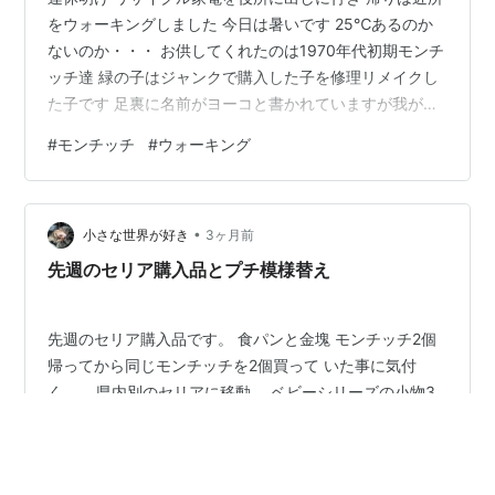
をウォーキングしました 今日は暑いです 25℃あるのか
ないのか・・・ お供してくれたのは1970年代初期モンチ
ッチ達 緑の子はジャンクで購入した子を修理リメイクし
た子です 足裏に名前がヨーコと書かれていますが我が家
ではヨーコくんです(*^_^*) ここは家から１５分ほど離れ
#
モンチッチ
#
ウォーキング
た所です レトロな郵便ポストを発見したので記念撮影･
*:.｡ ｡.:*･ﾟ シロツメクサが沢山 この場所はCM撮影もした
UR広場です 今も放送してるかな？ この辺りは映画の撮
•
影もされているようですが撮影している現場は１度も見
小さな世界が好き
3ヶ月前
たことがありません なので映画を見て場所に気が付…
先週のセリア購入品とプチ模様替え