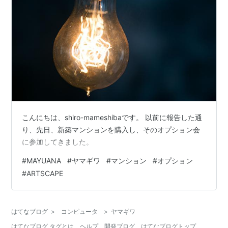
こんにちは、shiro-mameshibaです。 以前に報告した通
り、先日、新築マンションを購入し、そのオプション会
に参加してきました。
#
MAYUANA
#
ヤマギワ
#
マンション
#
オプション
#
ARTSCAPE
はてなブログ
>
コンピュータ
>
ヤマギワ
はてなブログ タグとは
ヘルプ
開発ブログ
はてなブログトップ