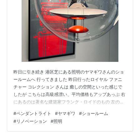
昨日に引き続き 港区芝にある照明のヤマギワさんのショ
ールームへ 行ってきました 昨日行ったロイヤル ファニ
チャー コレクション さんは 癒しの空間といった感じで
したが こちらは高級感漂い、平均価格もアップあっぷ 右
にあるのは著名な建築家フランク・ロイドのもの 左のモ
ビールのようなライトはMOBILE CHANDELIER ９ 生産は
#
ペンダントライト
#
ヤマギワ
#
ショールーム
終了しているようです グラスファイバーで作られたＭＡ
#
リノベーション
#
照明
ＹＵＨＡＮＡ 光りが本当に優しいのは球が重なっている
から この空間は幻想的でした 左はトム・」ディクソンの
ビートシリーズ やっと本物を見ることが出来ました 北イ