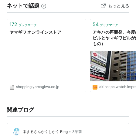
ネットで話題
もっと見る
ンドの職人が真鍮を叩いて作っているうです 右は同じく
ト…
172
54
ブックマーク
ブックマーク
ヤマギワ オンラインストア
アキバの再開発、今度
ビルとヤマギワビルが
もの）
shopping.yamagiwa.co.jp
akiba-pc.watch.impre
関連ブログ
•
本まるさんかくしかく Blog
3年前