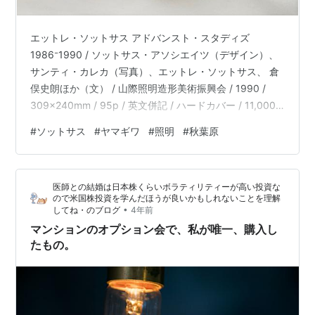
エットレ・ソットサス アドバンスト・スタディズ
1986⁻1990 / ソットサス・アソシエイツ（デザイン）、
サンティ・カレカ（写真）、エットレ・ソットサス、 倉
俣史朗ほか（文） / 山際照明造形美術振興会 / 1990 /
309x240mm / 95p / 英文併記 / ハードカバー / 11,000
円+1,100円＝12,100円 は「本まるさんかくしかく」 で販
#
ソットサス
#
ヤマギワ
#
照明
#
秋葉原
売中です。 hon034.stores.jp 秋葉原の裏通りの 「●●照
明研究所」という 風変りな名前」の店で、 ソットサスの
照明器具を 見たのは、 間違いなく 10年以上は前。 衝撃
医師との結婚は日本株くらいボラティリティーが高い投資な
的に、 カッコイイと 思ったはず。 馴染み…
ので米国株投資を学んだほうが良いかもしれないことを理解
•
してね・のブログ
4年前
マンションのオプション会で、私が唯一、購入し
たもの。