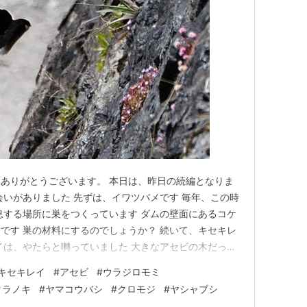
ありがとうございます。 本日は、昨日の続編となりま
会いがありました 先ずは、イワツバメです 毎年、この時
息する場所に巣をつくっています ダムの壁面にあるコケ
です 巣の材料にするのでしょうか？ 続いて、キセキレ
イは、やたらと囀っていました 大きなアセビの木だった
た 続いて、ウラジロモミの新芽とミミガタテンナンシ
キセキレイ
#
アセビ
#
ウラジロモミ
は、これから葉になるようです ミミガタテンナンショウ
タラノキ
#
ヤマコウバシ
#
クロモジ
#
ヤシャブシ
 さらに、タラ…