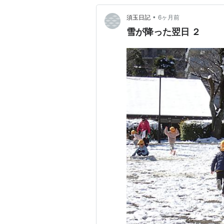
•
須玉日記
6ヶ月前
雪が降った翌日 ２