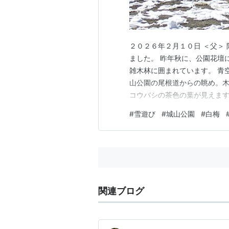
２０２６年２月１０日 ＜父＞
ました。 昨年秋に、公園花壇
雑木林に囲まれています。 青
山公園の尾根道からの眺め。木
コウバシの茶色の葉が見えます
ました。 白梅に接近して広角接
#
雪遊び
#
城山公園
#
白梅
OM SYSTEM TG-7 今
りから溶けた水が朝の寒さ…
関連ブログ