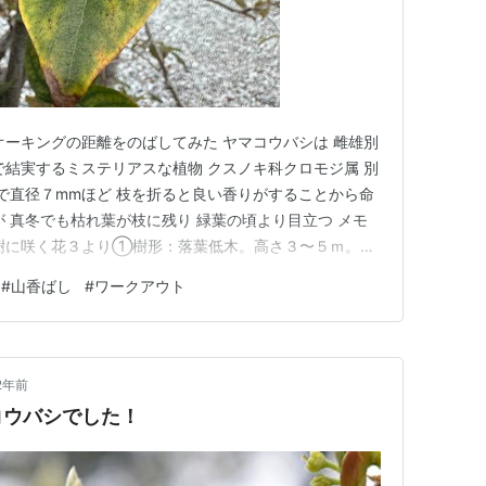
オーキングの距離をのばしてみた ヤマコウバシは 雌雄別
で結実するミステリアスな植物 クスノキ科クロモジ属 別
果で直径７mmほど 枝を折ると良い香りがすることから命
が 真冬でも枯れ葉が枝に残り 緑葉の頃より目立つ メモ
樹に咲く花３より①樹形：落葉低木。高さ３〜５ｍ。幹
になる。 ②樹皮：茶褐色。小さな皮目がある。 ③冬
#
山香ばし
#
ワークアウト
一つの冬芽の中に葉と花が一緒に入った混芽。クロモジ属
シのみ。…
2年前
コウバシでした！