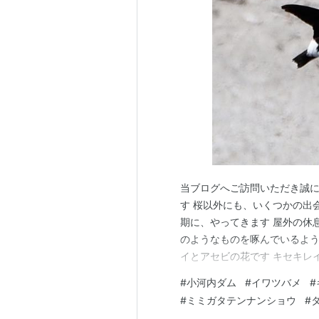
当ブログへご訪問いただき誠に
す 桜以外にも、いくつかの出
期に、やってきます 屋外の休
のようなものを啄んでいるよう
イとアセビの花です キセキレ
ので、花を下から覗いてみまし
#
小河内ダム
#
イワツバメ
#
ョウです ウラジロモミの新芽
#
ミミガタテンナンショウ
#
は、マムシグサに似ていますね