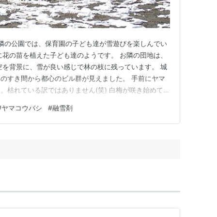
 隣の公園では、保育園の子ども達が雪遊びを楽しんでい
に花の苗を植えた子ども達のようです。 お隣の団地は、
空を背景に、雪が良い感じで林の枝に残っています。 城
のすき間から都心のビル群が見えました。 手前にヤマ
。枯れている訳ではありません(笑) 白梅が咲き始めてい
写。 2026年2月9日 城山公園（東京都稲城市）にて
#
ヤマコウバシ
#
融雪剤
朝、団地のタイルの一部が凍結していました。 除雪した雪の塊