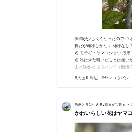
体調が少し良くなったので ウ
株だが雌株しかなく 雄株なし
名 モチギ・ヤマコショウ 液
名 私は未だ嗅いだことは無い
山と渓谷社 山渓ハンディ図鑑
は叢生し、球形〜扁球形の樹形
#
大掘川周辺
#
ヤマコウバシ
芽：紡錘形。芽鱗は赤褐色。
で混芽をつけるのはヤマコウバ
•
自然と共に生きる♪毎日が宝物☆
かわいらしい花はヤマ