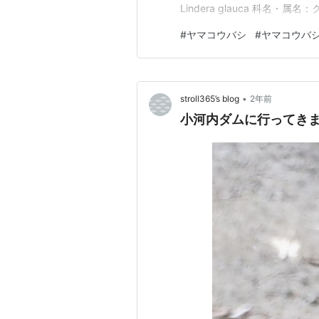
Lindera glauca 科名
布：中国、朝鮮半島、日本(関
#
ヤマコウバシ
#
ヤマコウバ
る。 名前の由来：葉をちぎっ
られている。 ヤマコウバシの
•
stroll365’s blog
2年前
小河内ダムに行ってき