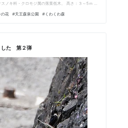
・属名：クスノキ科・クロモジ属の落葉低木。 高さ：３～5ｍ 分
東地方以西の本州、四国、九州）の低地や山地に分布す
シの花
#
天王森泉公園
#
くわくわ森
たり、枝を折ると特有のよい香りがすることから名付け
新芽…
ました 第２弾