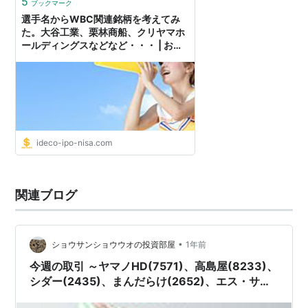
5
ブックマーク
選手名からWBC関連銘柄を考えてみ
た。大谷工業、栗林商船、クリヤマホ
ールディングスなどなど・・・ | お金
に生きる
ideco-ipo-nisa.com
関連ブログ
•
ショウサンショウウオの投資部屋
1年前
今週の取引 ～ヤマノHD(7571)、高島屋(8233)、
シダー(2435)、まんだらけ(2652)、エス・サイ
エンス(5721)、あんしん保証(7183)～