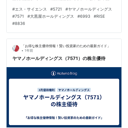
が近づいてきましたね。 3月期決算企業の権利を狙うか
#
エス・サイエンス
#
5721
#
ヤマノホールディングス
どうか、悩ましいところです。 今週も、何社かの株式取
#
7571
#
大黒屋ホールディングス
#
6993
#
RISE
引を行いました。 今回は 「今週の取引 ～エス・サイエ
#
8836
ンス(5721)、ヤマノHD(7571)、大黒屋HD(6993)、
RISE(8836)～」 についての記事です。 ランキング参加
中株式投資…
「お得な株主優待情報！賢い投資家のための最新ガイド」
•
1年前
ヤマノホールディングス（7571）の株主優待