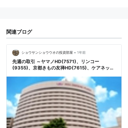
1987年2月20日会社設立（登記上の設立日は旧かねもり
株式会社が設立された日）。2001年10月に持株会社制
移行に伴い、株式会社
ヤマノホールディングコーポレー
ション
に社名変更。2006年8月に現在の社名になった。
関連ブログ
•
ショウサンショウウオの投資部屋
1年前
先週の取引 ～ヤマノHD(7571)、リンコー
(9355)、京都きもの友禅HD(7615)、ケアネット
(2150)、KPPグループHD(9274)～