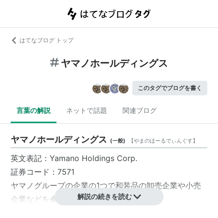
はてなブログ トップ
ヤマノホールディングス
このタグでブログを書く
言葉の解説
ネットで話題
関連ブログ
ヤマノホールディングス
(
一般
)
【
やまのほーるでぃんぐす
】
英文表記：Yamano Holdings Corp.
証券コード：7571
ヤマノ
グループの企業の1つで和装品の卸売企業や小売
解説の続きを読む
企業などを傘下に持つ持株会社。
東京都
渋谷区
に本社がある。