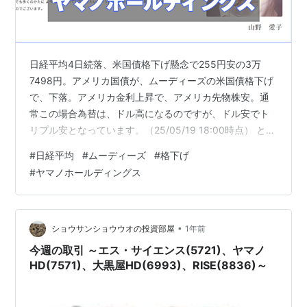
日経平均4日続落、米国債格下げ懸念で255円安の3万
7498円。アメリカ国債が、ムーディーズの米国債格下げ
で、下落。アメリカ金利上昇で、アメリカ先物株安。通
常この場合為替は、ドル高になるのですが、ドル安でト
リプル安となっています。（25/05/19 18:00時点） とな
ると、Xでも機能ポストしましたが、ゴールドに買いが入
#
日経平均
#
ムーディーズ
#
格下げ
ります。 明日、米国債が売られる展開ならゴールドが吹
#
ヤマノホールディングス
くんかもね！ https://t.co/Sy8DgtlCWp
pic.twitter.com/vxW1tjLrbG — ゆる投資家👨‍💻ウマヤン
(@FX10to100000000) 2025年5月18日 ゴールド現在値
（2…
•
ショウサンショウウオの投資部屋
1年前
今週の取引 ～エス・サイエンス(5721)、ヤマノ
HD(7571)、大黒屋HD(6993)、RISE(8836)～