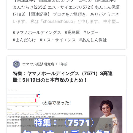
まんだらけ(2652) エス・サイエンス(5721) あんしん保証
(7183) 【関連記事】 ブログをご覧頂き、ありがとうござ
います。 私は「shousanshouuo」と申します。 中小型バ
リュー株を中心とした長期投資スタンスで、 兼業投資家
#
ヤマノホールディングス
#
高島屋
#
シダー
として活動しています。 相変わらず相場のボラティリテ
#
まんだらけ
#
エス・サイエンス
#
あんしん保証
ィは高いですね。 基軸通貨であるドルの動きが今後どう
なるのか、 それを市場は大きく懸念している様です。 ニ
ュースを受けて、すごい勢いで上がったり下がった
り・・・。今週も過剰な資金…
•
ウマヤン経済研究所
1年前
特集：ヤマノホールディングス（7571）S高連
騰！5月19日の日本市況のまとめ！