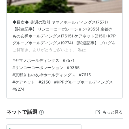
◆目次◆ 先週の取引 ヤマノホールディングス(7571)
【関連記事】 リンコーコーポレーション(9355) 京都き
もの友禅ホールディングス(7615) ケアネット(2150) KPP
グループホールディングス(9274) 【関連記事】 ブログを
ご覧頂き、ありがとうございます。 私は
「shousanshouuo」と申します。 中小型バリュー株を中
#
ヤマノホールディングス
#
7571
心とした長期投資スタンスで、 兼業投資家として活動し
#
リンコーコーポレーション
#
9355
ています。 先週も、気付けば複数銘柄の取引を行ってい
#
京都きもの友禅ホールディングス
#
7615
ました。 今回の記事では、 「先週の取引 ～ヤマノ
#
ケアネット
#
2150
#
KPPグループホールディングス
HD(7571)、リンコー(9355)、京都きもの友禅
#
9274
HD(7615)、ケアネット(2150)、KP…
ネットで話題
もっと見る