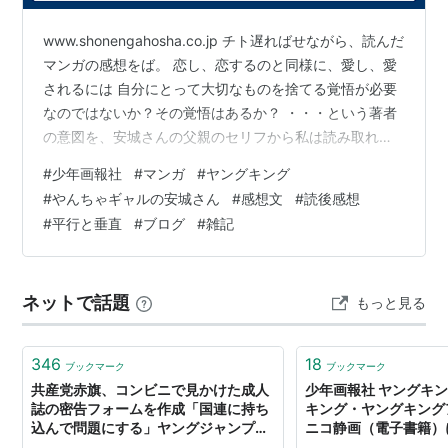
桃色サバス （中津賢也）
www.shonengahosha.co.jp チト遅ればせながら、読んだ
QP （高橋ヒロシ）
マンガの感想をば。 恋し、恋するのと同様に、愛し、愛
BADBOYS （田中宏）
されるには 自分にとって大切なものを捨てる覚悟が必要
荒くれKNIGHT （吉田聡）
なのではないか？その覚悟はあるか？ ・・・という著者
GOLD （山本隆一郎）
の意図を、安城さんの父親のセリフから私は読み取れた
気がします。 やっぱり、そこを捨て去れる勇気を持つ者
サライ （柴田昌弘）
#
少年画報社
#
マンガ
#
ヤングキング
だけが立てる地平、 見られる景色があるんでしょう。 私
ももいろさんご （花見沢Q太郎）
#
やんちゃギャルの安城さん
#
感想文
#
読後感想
も、何かを得る為には自分の大事な何かを捨てないとい
バトルクラブ （塩崎雄二） ＊月刊ヤングキングに移
#
平行と垂直
#
ブログ
#
雑記
けないな。 ・・・とこのマンガを読んで、私はそう感じ
籍
ました。
ブロッケンブラッド
（塩野干支郎次） ＊ヤングキン
グアワーズに移籍
ネットで話題
もっと見る
鉄板少女アカネ!!
（原作：青木健生、作画：ありがひ
とし）
346
18
ブックマーク
ブックマーク
ツマヌダ格闘街
（上山道郎） ＊ヤングキングアワー
共産党赤旗、コンビニで見かけた成人
少年画報社 ヤングキ
ズに移籍
誌の密告フォームを作成「国連に持ち
キング・ヤングキング
込んで問題にする」ヤングジャンプ、
ニコ静画（電子書籍）
ヤングキング、ヤングアニマルなどが