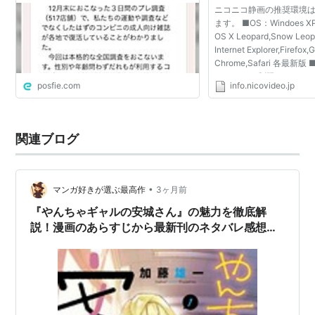
ニコニコ静画の推奨環境
対象
関連語：
漫画雑誌
雑誌
マンガ雑誌
青年漫画
ます。 ■OS：Windoes XP,V
OS X Leopard,Snow L
Internet Explorer,Firefox,
Chrome,Safari 各最
（cookie）制限をしてい
posfie.com
info.nicovideo.jp
nicovideo.jpを許可 
め、一部機能が正常にご
可...
関連ブログ
•
マンガ好きが選ぶ最高作
3ヶ月前
『やんちゃギャルの安城さん』の魅力を徹底解
説！漫画のあらすじから最新刊のネタバレ感想ま
で網羅。