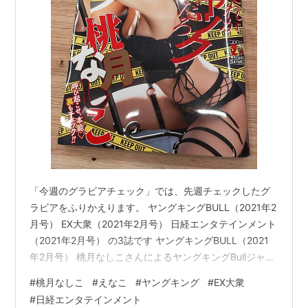
「今週のグラビアチェック」では、先週チェックしたグ
ラビアをふりかえります。 ヤングキングBULL（2021年2
月号） EX大衆（2021年2月号） 日経エンタテインメント
（2021年2月号） の3誌です ヤングキングBULL（2021
年2月号） 桃月なしこさんによるヤングキングBullジャッ
クは圧巻の26ページです。 ぼくの第一印象です。桃月な
#
桃月なしこ
#
えなこ
#
ヤングキング
#
EX大衆
しこさんのヤングキングBullジャックを確認。26ページ
#
日経エンタテインメント
ってどうなってるのる？と思ったら✅表紙と裏表紙含む