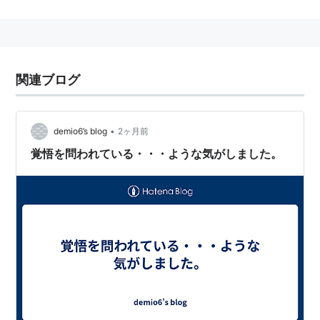
主な掲載作品（これもというのがあったら追加し
て下さい）
イケてる２人 （佐野タカシ）
関連ブログ
並木橋通りアオバ自転車店 （宮尾岳）
身から出た鯖 （中崎タツヤ）
聖☆高校生 （小池田マヤ）
•
demio6’s blog
2ヶ月前
ギャングキング （柳内大樹）
覚悟を問われている・・・ような気がしました。
キリン （東本昌平）
PLAY!
（花見沢Q太郎）
マンガで分かる心療内科
（原作：ゆうきゆう、作
画・ソウ）
球場ラヴァーズ （石田敦子）
終了した作品
妖怪仕置人 （中津賢也）