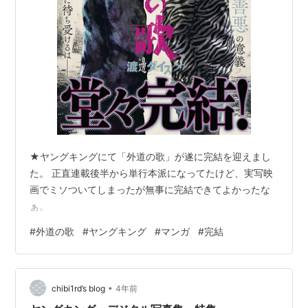
★ヤングキングにて「外道の歌」が遂に完結を迎えまし
た。 正直連載後半から単行本派になってたけど、実写映
画でミソついてしまったが無事に完結できてよかったな
ぁ。
#
外道の歌
#
ヤングキング
#
マンガ
#
完結
•
chibi1rd’s blog
4年前