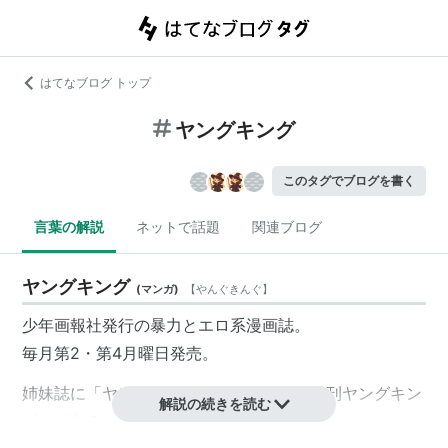
はてなブログ トップ
ヤングキング
このタグでブログを書く
言葉の解説
ネットで話題
関連ブログ
ヤングキング
(
マンガ
)
【
やんぐきんぐ
】
少年画報社発行の暴力とエロ系漫画誌。
毎月第2・第
4
月曜日発売。
姉妹誌に「ヤングキングアワーズ」と「月刊ヤングキン
解説の続きを読む
グ」がある。