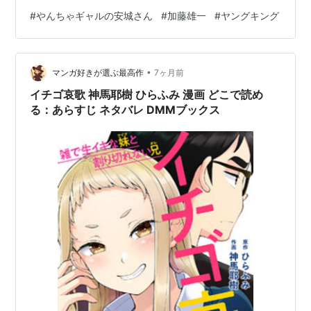
く二人の絶妙な空気感に、ニヤニヤが止まらなくなる作
#
やんちゃギャルの安城さん
#
加藤雄一
#
ヤングキング
品です。
•
マンガ好きが選ぶ最高作
7ヶ月前
イチゴ哀歌 神馬耶樹 ひらふみ 漫画 どこで読め
る：あらすじ ネタバレ DMMブックス