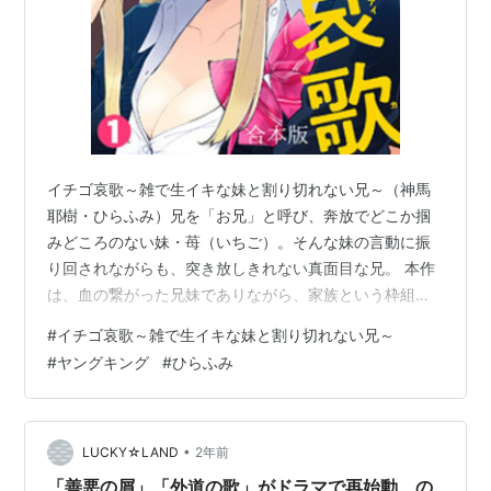
イチゴ哀歌～雑で生イキな妹と割り切れない兄～（神馬
耶樹・ひらふみ）兄を「お兄」と呼び、奔放でどこか掴
みどころのない妹・苺（いちご）。そんな妹の言動に振
り回されながらも、突き放しきれない真面目な兄。 本作
は、血の繋がった兄妹でありながら、家族という枠組み
だけでは説明のつかない「割り切れない距離感」を、繊
#
イチゴ哀歌～雑で生イキな妹と割り切れない兄～
細かつ官能的なタッチで描いた物語です。
#
ヤングキング
#
ひらふみ
•
LUCKY☆LAND
2年前
「善悪の屑」「外道の歌」がドラマで再始動 の