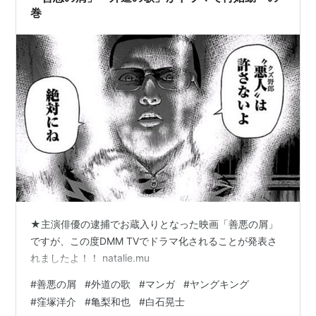
巻
★主演俳優の逮捕でお蔵入りとなった映画「善悪の屑」
ですが、この度DMM TVでドラマ化されることが発表さ
れましたよ！！ natalie.mu
#
善悪の屑
#
外道の歌
#
マンガ
#
ヤングキング
#
窪塚洋介
#
亀梨和也
#
白石晃士