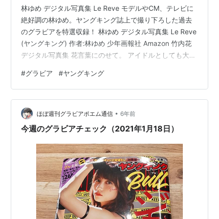
林ゆめ デジタル写真集 Le Reve モデルやCM、テレビに
絶好調の林ゆめ。ヤングキング誌上で撮り下ろした過去
のグラビアを特選収録！ 林ゆめ デジタル写真集 Le Reve
(ヤングキング) 作者:林ゆめ 少年画報社 Amazon 竹内花
デジタル写真集 花言葉にのせて。 アイドルとしても大注
目!!甘い笑顔と濃密セクシーボディの組み合わせは反則級
#
グラビア
#
ヤングキング
のトキメキ♪ 竹内花 デジタル写真集 花言葉にのせて。
(ヤングキング) 作者:竹内花 少年画報社 Amazon JILL デ
ジタル写真集 麗らかな君 (ヤングキング) JILL デジタル
•
写真集 麗らかな君 (ヤングキング) 作者:JILL 少年画報…
ほぼ週刊グラビアポエム通信
6年前
今週のグラビアチェック（2021年1月18日）