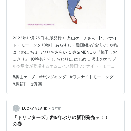
2023年12月25日 初版発行！ 奥山ケニチさん 【ワンナイ
ト・モーニング10巻】 あらすじ・漫画紹介/感想です📖🙋
はじめに ちょっぴりおさらい １巻🍙MENU８『梅干しお
にぎり』 10巻あらすじ おわりに はじめに 沢山のカップ
ルや男女が登場するオムニバス漫画ワンナイト・モーニ
ング！ ついに二桁！10巻突入です✨ 記念すべき10巻で
#
奥山ケニチ
#
ヤングキング
#
ワンナイトモーニング
は、『一巻に登場した二人』が再登場しますよ～🍴 前巻
#
最新刊
#
漫画
(9巻)のお話はこちらです📖↓ yoko-enda-
manga.hatenadiary.jp ちょっぴりおさらい １巻🍙MENU
８『梅干しおにぎり』 登場人物紹介 🍙真奈月さん(まな
つき) アラサーで離婚。酒…
•
LUCKY☆LAND
3年前
「ドリフターズ」約5年ぶりの新刊発売ッ！！
の巻