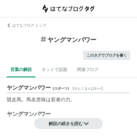
はてなブログ トップ
ヤングマンパワー
このタグでブログを書く
言葉の解説
ネットで話題
関連ブログ
ヤングマンパワー
(
スポーツ
)
【
やんぐまんぱわー
】
競走馬。馬名意味は若者の力。
ヤングマンパワー
解説の続きを読む
生年月日
：
2012年4月14日