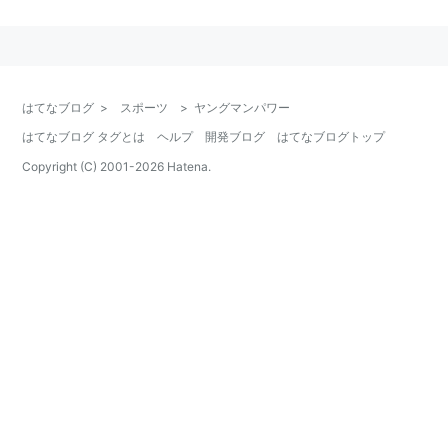
性別
：
牡
毛色
：
黒鹿毛
父
：
スニッツェル
はてなブログ
>
スポーツ
>
ヤングマンパワー
母
：
スナップショット
はてなブログ タグとは
ヘルプ
開発ブログ
はてなブログトップ
母の父
：
サンデーサイレンス
Copyright (C) 2001-
2026
Hatena.
生産者
：
ノーザンファーム（安平町）
馬主
：
星野壽市
管理調教師
：
手塚貴久（美浦）
競走成績
：
7戦2勝（2015年9月現在）
主な勝ち鞍
：
2015年アーリントンカップ（GIII）
備考
：
血統表