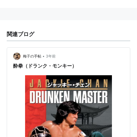
大乱」で香港電影金像奨最優秀アクション監督賞受賞。
1999年「マトリックス」ではクンフー・コレオグラフ
関連ブログ
ァーの役職名でアクション監督に招かれ、それ以降も
「
グリーン・デスティニー
」や「キル・ビル」などのハ
リウッド作品に参加している。
•
梅子の手帖
3年前
父親は
ユエン・シャオティエン
*1
、ひとつ下の弟に
ユエ
酔拳（ドランク・モンキー）
ン・チョンヤン
*2
がいる。
関連語
映画監督 カンフー映画
リスト::映画監督
*1
:
「
蛇拳
」「酔拳」の師匠役
*2
:
チャリエン
シリーズの武術指導