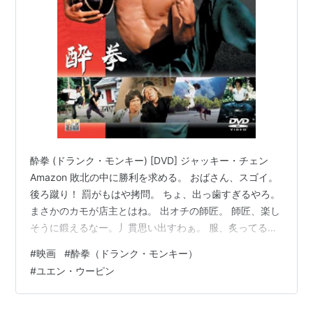
酔拳 (ドランク・モンキー) [DVD] ジャッキー・チェン
Amazon 敗北の中に勝利を求める。 おばさん、スゴイ。
後ろ蹴り！ 罰がもはや拷問。 ちょ、出っ歯すぎるやろ。
まさかのカモが店主とはね。 出オチの師匠。 師匠、楽し
そうに鍛えるなー。丿貫思い出すわぁ。 服、炙ってる。
「俺のことを父と呼べ。」何でよ（笑）。 こ、これが伝
#
映画
#
酔拳（ドランク・モンキー）
説の水くみ修行！ 出てくるキャラもいちいち濃いなぁ。
#
ユエン・ウーピン
まゆげー。 「酔っているようだが酔っておらん。」酔っ
払いの常套句。 秘伝の奥義、御朱印帳みたい。 最初っか
ら最後までアクションのすごいこと！ミュージカルかの