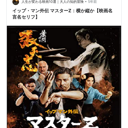
のエピソードまで、バラエティーに富んだ内容だ。 1作目
•
人生が変わる映画10選｜大人の知的冒険
5年前
はサモ・ハン監督の「稽…
イップ・マン外伝 マスターZ：横か縦か【映画名
言名セリフ】