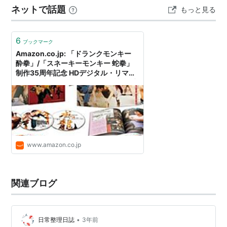
ネットで話題
もっと見る
ごとくずーっとカンフーでしたわ。 濾州老窖（二曲）
50…
6
ブックマーク
Amazon.co.jp: 「ドランクモンキー
酔拳」/「スネーキーモンキー 蛇拳」
制作35周年記念 HDデジタル・リマス
ター版 ブルーレイBOX(3枚組)(初回生
産限定) [Blu-ray]: ユエン・ウーピン
(監督), ジャッキー・チェン (出演), ユ
エン・シャオティエン (出演), ウォ
ン・チェンリー (出演): DVD
www.amazon.co.jp
関連ブログ
•
日常整理日誌
3年前