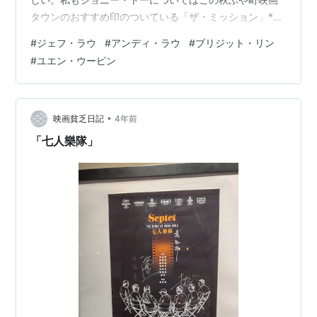
タウンのおすすめ印のついている「ザ・ミッション」*1
と「暗戦 デッドエンド」*2を観たのが香港映画に開眼す
#
ジェフ・ラウ
#
アンディ・ラウ
#
ブリジット・リン
るきっかけになったし、先述の常連さんもやはりその二
#
ユエン・ウーピン
本が決め手になったらしい。で、とりあえずおすすめ印
に従って観てみるのがいいかなということで、ジェフ・
ラウ監督の「スター伝説」（１９９３）とウエン・ユー
ピン監督の「ファイヤー・ドラゴン」（１９９４）を鑑
•
映画貧乏日記
4年前
賞。 ジェフ・ラウ監督は「バンパイア・コッ…
「七人樂隊」