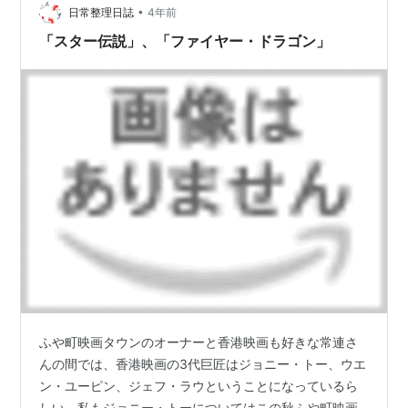
•
賞。外伝には少年時代のウォン・フェイホンが登場。ま
日常整理日誌
4年前
じめな武闘家＋漢方薬売りであるウォン・フェイホンの
「スター伝説」、「ファイヤー・ドラゴン」
父と対比して民衆に人気があり奇想天外の動…
ふや町映画タウンのオーナーと香港映画も好きな常連さ
んの間では、香港映画の3代巨匠はジョニー・トー、ウエ
ン・ユーピン、ジェフ・ラウということになっているら
しい。私もジョニー・トーについてはこの秋ふや町映画