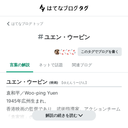
はてなブログ トップ
ユエン・ウーピン
このタグでブログを書く
言葉の解説
ネットで話題
関連ブログ
ユエン・ウーピン
(
映画
)
【
ゆえんうーぴん
】
袁和平／Woo-ping Yuen
1945年広州生まれ。
香港映画の監督であり、武術指導家。アクションチーム
解説の続きを読む
「袁家班」の家長でもある。
「
ワンス・アポン・ア・タイム・イン・チャイナ
／天地