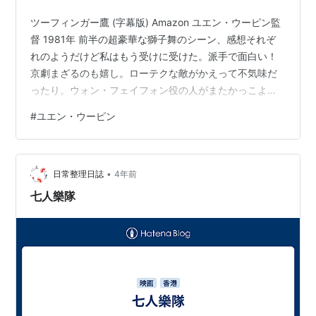
ツーフィンガー鷹 (字幕版) Amazon ユエン・ウーピン監
督 1981年 前半の超豪華な獅子舞のシーン、感想それぞ
れのようだけど私はもう受けに受けた。派手で面白い！
京劇まざるのも嬉し。ローテクな敵がかえって不気味だ
ったり。ウォン・フェイフォン役の人がまたかっこよ
く。
#
ユエン・ウーピン
•
日常整理日誌
4年前
七人樂隊