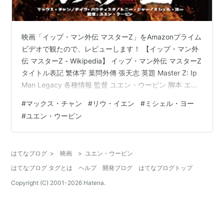
映画「イップ・マン外伝 マスターZ」をAmazonプライム
ビデオで観たので、レビューします！ 【イップ・マン外
伝 マスターZ - Wikipedia】 イップ・マン外伝 マスターZ
タイトル表記 繁体字 葉問外傳 張天志 英題 Master Z: Ip
Man Legacy 各種情報 監督 ユエン・ウーピン 脚本 エド
モンド・ウォンチャン・タイリー 製作 レイモンド・ウォ
#
マックス・チャン
#
リウ・イエン
#
ミシェル・ヨー
ン 出演者 マックス・チャンデイヴ・バウティスタミシェ
#
ユエン・ウーピン
ル・ヨーリウ・イエン 音楽 デイ・タイ 撮影 セッペ・バ
ン・グリーケンデビッド・フー アクション指導 ユエン・
シュンイー 美術 レイモンド・チャン 配給 東方影業 ツイ
はてなブログ
>
映画
>
ユエン・ウーピン
ン …
はてなブログ タグとは
ヘルプ
開発ブログ
はてなブログトップ
Copyright (C) 2001-
2026
Hatena.