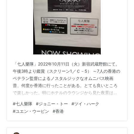
「七人樂隊」2022年10月11日（火）新宿武蔵野館にて。
午後3時より鑑賞（スクリーン1／Ｃ－5） ～7人の香港の
ベテラン監督によるノスタルジックなオムニバス映画
昔、何度か香港に行ったことがある。とても良いところ
で楽しかった。特にホテルのラウンジから見た夜景は忘
れ難い。今ではもう色々な意味で変わってしまったけれ
#
七人樂隊
#
ジョニー・トー
#
ツイ・ハーク
ど、また訪れてみたい気もする。 「七人樂隊」は香港の
#
ユエン・ウーピン
#
香港
7人の有名ベテラン監督によるオムニバス映画だ。1950
年から未来までを舞台に、1話15分程度の7つの物語が展
開する。恋人たちの悲しい別れからコントのような爆笑