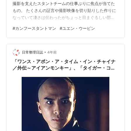
撮影を支えたスタントチームの仕事ぶりに焦点が当てた
もの。 たくさんの証言や撮影映像を切り貼りした作りに
なっていて凄さは伝わったがちょっと目まぐるしい部分
もあった。ただ文字通り命を託して仕事している人たち
#
カンフースタントマン
#
ユエン・ウーピン
の表情は映画愛に満ちていて清々しく本当に気持ちの良
いものだった。 私の香港映画ブームに先鞭をつけた「蛇
拳」や「酔拳」のユエン・ウーピン監督のインタビュー
•
も登場。アナログなつくりに固執するわけではないとい
日常整理日誌
4年前
う意味のことをさばっと語っておられたが、観るものに
「ワンス・アポン・ア・タイム・イン・チャイナ
とってどうしたら面白いのか、退…
／外伝～アイアンモンキー」、「タイガー・コネ
クション」