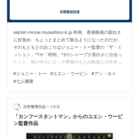
septet-movie.musashino-k.jp 昨秋、香港映画の面白さ
に目覚め、ちょっとまとめて観るようになったのだが、
そのもともとのおこりはジョニー・トー監督の「ザ・ミ
ッション」*1や「暗戦」*2のシャープさ面白さに出会っ
たこと。彼が中心になって香港の七人の映画人が往年の
香港を思いながら競作したこの作品が近所のミニシアタ
#
ジョニー・トー
#
ユエン・ウーピン
#
アン・ホイ
ーにやってきたので観に行った。 ジョニー・トーの「ぼ
#
七人樂隊
ろ儲け」は、投資で一儲けしようかなという男女三人の
ランチタイムの会話が時系列に並べられているのだけ
ど、登場人物がぎらぎらしていなくなんともいえないお
かしみや教訓がありシャープなんだけど温かいあの作風
•
日常整理日誌
4年前
やっぱり良いなあと…
「カンフースタントマン」からのユエン・ウーピ
ン監督作品