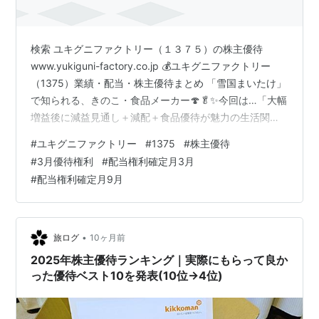
検索 ユキグニファクトリー（１３７５）の株主優待
www.yukiguni-factory.co.jp 💰ユキグニファクトリー
（1375）業績・配当・株主優待まとめ 「雪国まいたけ」
で知られる、きのこ・食品メーカー🍄🥬✨今回は…「大幅
増益後に減益見通し＋減配＋食品優待が魅力の生活関連
株」です📊⚠️ 📊 業績情報 📅 26年3月期（実績）👉 連結
#
ユキグニファクトリー
#
1375
#
株主優待
最終利益：29.5億円（前期比＋96.9％）📈🔥 📅 27年3月
#
3月優待権利
#
配当権利確定月3月
期（見通し）👉 連結最終利益：25.4億円（前期比
#
配当権利確定月9月
▲14.1％）📉 📌 ポイント✔ 前期は大幅増益🔥✔ 今期は減
益見通し✔ きのこ需要は安定もコスト影響あり 📈 直近
（1〜3月期） 📅 4Q…
•
旅ログ
10ヶ月前
2025年株主優待ランキング｜実際にもらって良か
った優待ベスト10を発表(10位→4位)