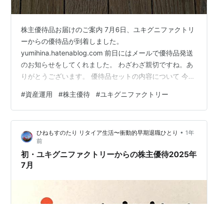
株主優待品お届けのご案内 7月6日、ユキグニファクトリ
ーからの優待品が到着しました。
yumihina.hatenablog.com 前日にはメールで優待品発送
のお知らせをしてくれました。 わざわざ親切ですね。あ
りがとうございます。 優待品セットの内容について 今回
は「キノコのお肉」シリーズが含まれていますので、 そ
#
資産運用
#
株主優待
#
ユキグニファクトリー
のことを案内してくれています。 多分ですが、全ての個
人株主が楽しみに待っていたのではないかと思います。
開封したところ 今回もボリューム感のある優待品です。
•
ひねもすのたり リタイア生活〜衝動的早期退職ひとり
1年
優待品セット そして並べてみたところがこちらです。 A
前
セット（3,000円分）、100株〜300株保有の場合の優待
初・ユキグニファクトリーからの株主優待2025年
品です。 …
7月