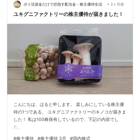
イパンに残っていたものを活用。 味付けも味覇のみ。 こ
•
ポイ活資金だけで目指す配当金・株主優待生活
2ヶ月前
れもおいしくで…
ユキグニファクトリーの株主優待が届きました！
こんにちは、はると申します。 楽しみにしている株主優
待の1つである、 ユキグニファクトリーのキノコが届きま
した！ 私は100株保有しているので、下記の内容でし
た。
#
株主優待
#
株主優待 3月
#
国内株式