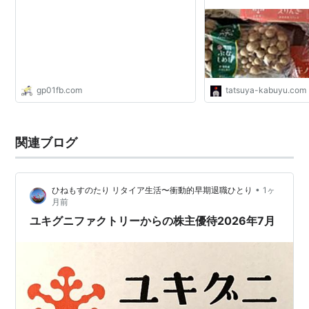
りライフ！
gp01fb.com
tatsuya-kabuyu.com
関連ブログ
•
ひねもすのたり リタイア生活〜衝動的早期退職ひとり
1ヶ
月前
ユキグニファクトリーからの株主優待2026年7月