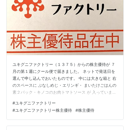
ユキグニファクトリー（１３７５）からの株主優待が ７
月の第１週にクール便で届きました。 ネットで発送日を
選んで申し込んでおいたものです。 中には大きな箱と 右
のスペースに ぶなしめじ・エリンギ・ まいたけごはんの
素２パック・キノコのお肉トマトソース が 入っていまし
た。 大きな箱を開けるとまいたけの大株。 今年はいつも
#
ユキグニファクトリー
の包装フィルムではなく紙の箱に変更されていたのは ナ
#
ユキグニファクトリー株主優待
#
株主優待
フサ不足の影響とのこと。 フィルム包装と比べると鮮度
保持期間に違いがあるそうです。 大株です。 早速 ネギ
油で炒めました。 ちょうど ネギ油が切れて自作してフラ