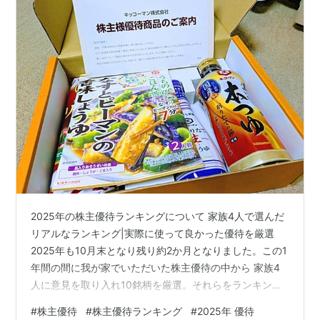
2025年の株主優待ランキングについて 家族4人で選んだ
リアルなランキング|実際に使って良かった優待を厳選
2025年も10月末となり残り約2か月となりました。この1
年間の間に我が家でいただいた株主優待の中から 家族4
人に意見を取り入れ10銘柄を厳選。それらをランキング
形式で発表をしていきます。中には 残念ながら今年で優
#
株主優待
#
株主優待ランキング
#
2025年 優待
待が廃止となった銘柄もランクインしています。 この記