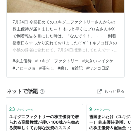
7月24日 今回初めてのユキグニファクトリーさんからの
株主優待が届きました～！ もっと早くにブロ友さんやX
で到着報告を目にした時は、「なんで？！」 ・・・到着
指定日をすっかり忘れておりました(;´∀｀) キノコ好きの
小娘の帰省に合わせて、7月24日指定にしてたんです～
そんな小娘は今現在7月23日～31日まで帰省しておりま
#
株主優待
#
ユキグニファクトリー
#
大きいマイタケ
す 開けてビックリ＼(◎o◎)／！ 大きいーーーっ！
#
アヒージョ
#
暮らし
#
癒し
#
雑記
#
ワンコ日記
「極」 この大きさですよ！ 500mlのペットボトル 翌7月
25日 一緒に入ってた「キノコのお肉 アヒージョ」を使っ
て1品 火が入ってブクブクしてますが、具材が入ってます
ネットで話題
もっと見る
さらにオリーブ油とエビ、ブロッコリーを足して、美
味…
23
9
ブックマーク
ブックマーク
ユキグニファクトリーの株主優待で贈
雪国まいたけ（ユキグ
られる高級舞茸が凄い 100株から始め
ー） 株主優待 到着、い
る美味しくてお得な投資のススメ
の株主優待＆配当金・