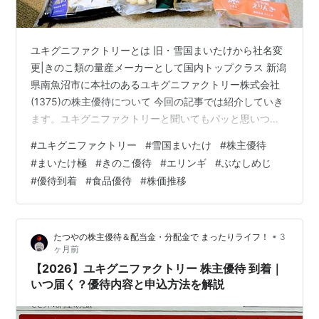
ユキグニファクトリーとは 旧・雪国まいたけから社名変
更|きのこ類の量産メーカーとして国内トップクラス 新潟
県南魚沼市に本社のあるユキグニファクトリー株式会社
(1375)の株主優待について 今回の記事では紹介していき
ます。ユキグニファクトリーと聞いてもパッと思いつか
ないかもしれませんが「雪国まいたけ」と聞くとどうで
#
ユキグニファクトリー
#
雪国まいたけ
#
株主優待
しょう？2025年4月1日に 株式会社雪国まいたけから 現
#
まいたけ極
#
きのこ優待
#
エリンギ
#
ぶなしめじ
社名のユキグニファクトリーへと社名変更をしました。
#
優待到着
#
食品優待
#
株価推移
海外企業買収でマッシュルーム事業も強化 以前の 社名か
らわかる通り まいたけを始めとした 各種きのこ類の量産
していて 最近ではオランダのマッシュルーム生産の企業
•
たつやの株主優待＆配当金・分配金で まったりライフ！
3
を買収して キノ…
ヶ月前
【2026】ユキグニファクトリー 株主優待 到着｜
いつ届く？優待内容と申込方法を解説