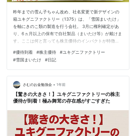
昨年までの雪ん子ちゃん改め、社名変更で新デザインの
箱ユキグニファクトリー（1375）は、「雪国まいたけ」
を軸にきのこ類の製造を行う会社。 3月に権利確定があ
り、6ヵ月以上の保有で自社製品（まいたけ等）が戴けま
す。ここは何と言っても株主優待のインパクトが特徴的
なので、手放せない株主は多いんじゃないでしょうか。
#
優待到着
#
株主優待
#
ユキグニファクトリー
まいたけをきっかけに、自炊に目覚めるとか。 優待到着
#
雪国まいたけ
#
日記
時期 優待品のご紹介 社名変更で認知度も上がるかな？
株式情報 優待到着時期4月末～5月初旬： 優待案内 6月上
旬～7月下旬： 優待品の到着優待品は申し込みが必須
で、期日内にWebから手続きすると発送日が指定できま
•
さむのお金勉強会
1年前
す。 生のきのこが大量に届…
【驚きの大きさ！】ユキグニファクトリーの株主
優待が到着！極み舞茸の存在感がすごすぎた