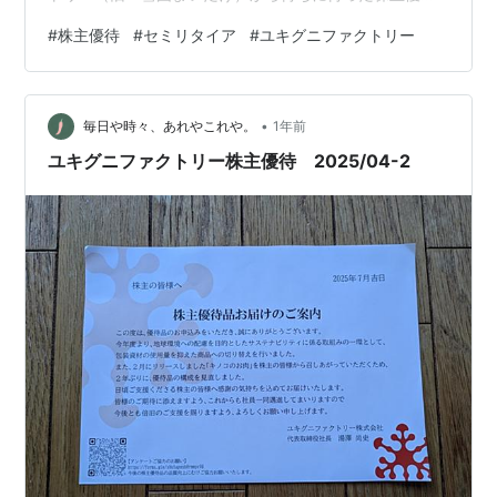
が届きました！ 箱を開けてまず驚いたのは、「極」ブラ
#
株主優待
#
セミリタイア
#
ユキグニファクトリー
ンドの舞茸の大きさ。冗談抜きで、想像していた３倍以
上のボリュームです。これはもう“主役級の野菜”ですね。
さらに、中にはただのきのこだけでなく、食事にすぐ使
•
える「食べるソース」なども入っていて、ひとり暮らし
毎日や時々、あれやこれや。
1年前
の私には大助かり。パスタやご飯にパッとかけるだけで
ユキグニファクトリー株主優待 2025/04-2
贅沢な一品になるので、食費の節約にもひと…