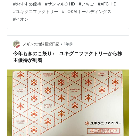
#
おすすめ優待
#
サンマルクHD
#
いちご
#
AFC-HD
事を読んでくださっている方々も 様々な銘柄の株主優待
#
ユキグニファクトリー
#
TOKAIホールディングス
を貰っていることでしょう。それらがランクインしてい
#
イオン
るのか？知らない銘柄がランクインしていたら購入の参
考にしてみてください。最後に もう少しでランクインし
そうだった次点候補の銘…
•
ノギンの泡沫投資日記
1年前
今年もきのこ祭り♪ ユキグニファクトリーから株
主優待が到着