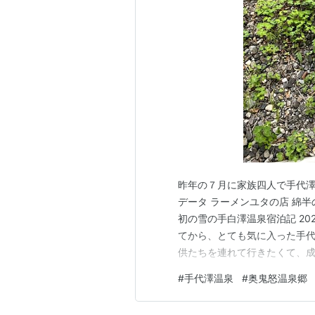
昨年の７月に家族四人で手代澤温
データ ラーメンユタの店 綿半の
初の雪の手白澤温泉宿泊記 20
てから、とても気に入った手代
供たちを連れて行きたくて、
から奥鬼怒遊歩道コースを歩い
#
手代澤温泉
#
奥鬼怒温泉郷
す。 コザ池の滝 八丁の湯、
内を２時間半ほど歩くと、宿が