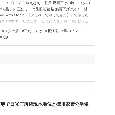
車！ TOEIC 900点超え！ 往路 燃費下げの旅！ ユタの
湖畔で黒フレ 三たてそば長畑庵 復路 燃費下げの旅！（結
Well With My Soul【アカペラで歌ってみた】』で使った
コロナ禍以降、初の日光 一回気に入ると同じ場所に何度
もそんな場所の一つ。（まぁ言うて、子供の頃から何度
#
ユタの店
#
三たてそば
#
長畑庵
#
黒のフレーズ
） 行先は主に、奥日光。 東照宮とか日光駅…
生成AI
王寺で日光三所権現本地仏と徳川家康公坐像