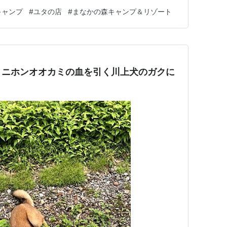
い。 途中の下道、東北自動車道も暑くて、日光宇都宮
キャンプ
#
ユタの店
#
まなかの森キャンプ＆リゾート
暑い近場と涼しい遠く。どっちがいいのかな？（笑） 日
い。 普段、昼…
 ニホンオオカミの血を引く川上犬のガクに