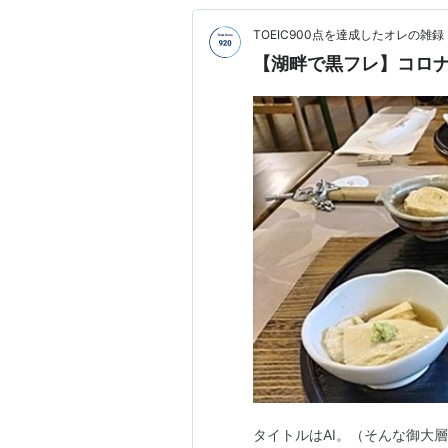
TOEIC900点を達成したオレの雑録
【湖畔で黒フレ】コロ
タイトルはAI。（そんな御大層