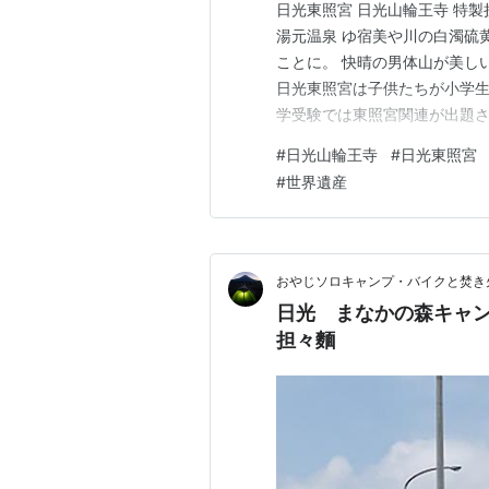
日光東照宮 日光山輪王寺 特
湯元温泉 ゆ宿美や川の白濁硫
ことに。 快晴の男体山が美し
日光東照宮は子供たちが小学生
学受験では東照宮関連が出題
思い出の場所😁 夏休み＆イ
#
日光山輪王寺
#
日光東照宮
ト売り場が長蛇の列だったので
#
世界遺産
が少ない＆拝観料を自動販売機
おやじソロキャンプ・バイクと焚き
日光 まなかの森キャ
担々麵