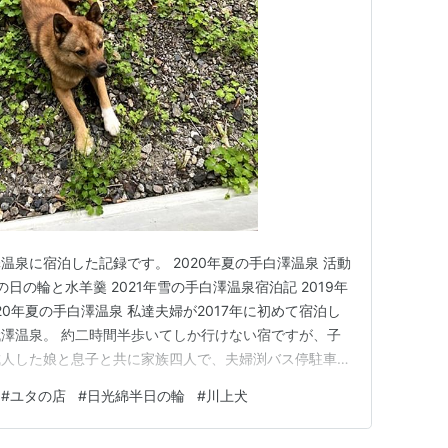
泉に宿泊した記録です。 2020年夏の手白澤温泉 活動
日の輪と水羊羹 2021年雪の手白澤温泉宿泊記 2019年
20年夏の手白澤温泉 私達夫婦が2017年に初めて宿泊し
澤温泉。 約二時間半歩いてしか行けない宿ですが、子
成人した娘と息子と共に家族四人で、夫婦渕バス停駐車場
て行った記録です。 コザ池の滝を右にみて、進みま
#
ユタの店
#
日光綿半日の輪
#
川上犬
加仁湯を通り過ぎて、やや険しいブナ平のある手代澤林道
…