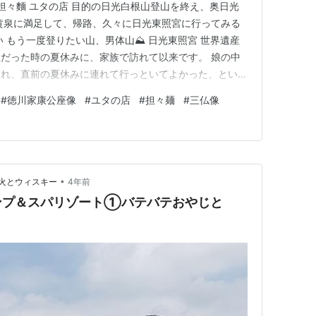
製担々麵 ユタの店 目的の日光白根山登山を終え、奥日光
黄泉に満足して、帰路、久々に日光東照宮に行ってみる
い もう一度登りたい山、男体山⛰ 日光東照宮 世界遺産
だった時の夏休みに、家族で訪れて以来です。 娘の中
され、直前の夏休みに連れて行っといてよかった、という
ンバウンド観光客多し 行く気満々だったんですが、チケッ
#
徳川家康公座像
#
ユタの店
#
担々麺
#
三仏像
、気持ちが萎えて、東照宮はあっさりあきらめる😅 人
でカードで購入…
•
火とウィスキー
4年前
ンプ＆スパリゾート①バテバテおやじと