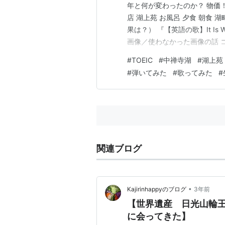
年と何が変わったのか？ 物価！ 
店 湖上苑 お風呂 夕食 朝食 
果は？） 『【英語の歌】It Is 
画像／使わなかった画像の話 
も旅行するタイプです。 日光
#
TOEIC
#
中禅寺湖
#
湖上苑
も行っている場所でもあります
#
弾いてみた
#
歌ってみた
#
関連ブログ
•
Kajirinhappyのブログ
3年前
【世界遺産 日光山輪
に会ってきた】