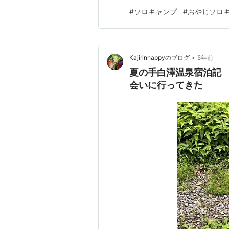
なるのですが、この道中がきつ
#
ソロキャンプ
#
おやじソロ
道路に入る時にはバテバテ。 
光宇都宮道路 ●担々麵が食べた
•
Kajirinhappyのブログ
5年前
夏の手白澤温泉宿泊記
会いに行ってきた