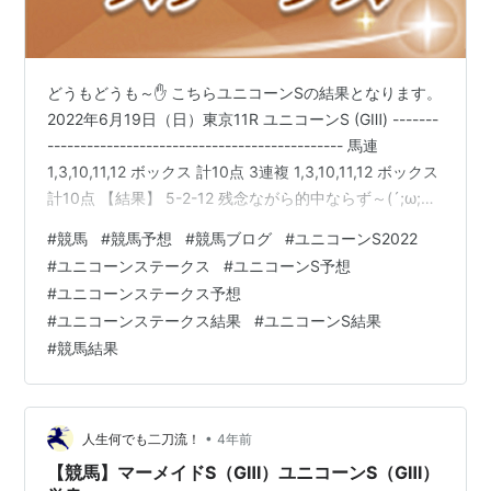
どうもどうも～✋ こちらユニコーンSの結果となります。
2022年6月19日（日）東京11R ユニコーンS (GⅢ) -------
--------------------------------------------- 馬連
1,3,10,11,12 ボックス 計10点 3連複 1,3,10,11,12 ボックス
計10点 【結果】 5-2-12 残念ながら的中ならず～(´;ω;｀)
今週の競馬もとても楽しむことができました。 次のレー
#
競馬
#
競馬予想
#
競馬ブログ
#
ユニコーンS2022
スは宝塚記念ですね～! 来週で春競馬（GⅠ）最後となりま
#
ユニコーンステークス
#
ユニコーンS予想
すが楽しみましょ！！！ また来週の競馬までお楽しみに
#
ユニコーンステークス予想
～ 今週もありがとうございました。 ではでは～✋
#
ユニコーンステークス結果
#
ユニコーンS結果
#
競馬結果
•
人生何でも二刀流！
4年前
【競馬】マーメイドS（GⅢ）ユニコーンS（GⅢ）