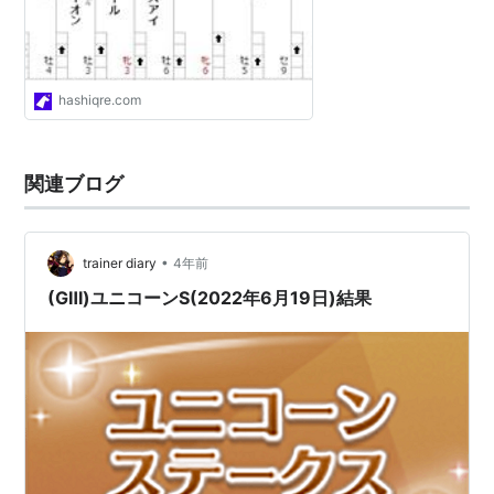
hashiqre.com
関連ブログ
•
trainer diary
4年前
(GⅢ)ユニコーンS(2022年6月19日)結果