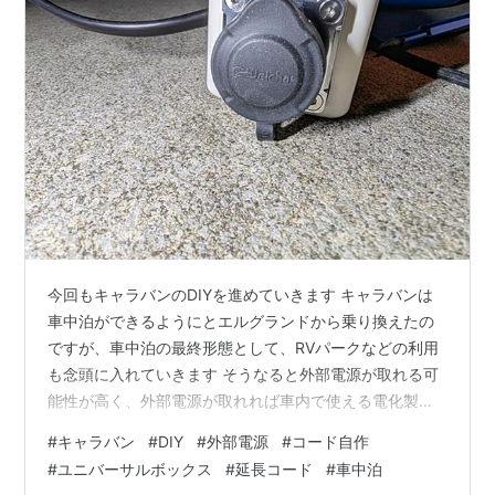
今回もキャラバンのDIYを進めていきます キャラバンは
車中泊ができるようにとエルグランドから乗り換えたの
ですが、車中泊の最終形態として、RVパークなどの利用
も念頭に入れていきます そうなると外部電源が取れる可
能性が高く、外部電源が取れれば車内で使える電化製品
の枠が大きく広がります そこで、キャラバンに外部電源
#
キャラバン
#
DIY
#
外部電源
#
コード自作
端子を付けていきます
#
ユニバーサルボックス
#
延長コード
#
車中泊