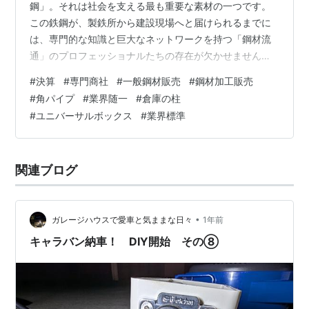
鋼」。それは社会を支える最も重要な素材の一つです。
この鉄鋼が、製鉄所から建設現場へと届けられるまでに
は、専門的な知識と巨大なネットワークを持つ「鋼材流
通」のプロフェッショナルたちの存在が欠かせません。
今回は、その中でも「角パイプのリーディングカンパニ
#
決算
#
専門商社
#
一般鋼材販売
#
鋼材加工販売
ー」として半世紀以上にわたり業界を牽引し、東日本エ
#
角パイプ
#
業界随一
#
倉庫の柱
リアのインフラを支え続けてきた田中鉄鋼販売株式会社
#
ユニバーサルボックス
#
業界標準
の決算を分析します。 同社は単なる鋼材の卸売業者では
ありません。顧客のあらゆるニーズに応える2,100種以上
の在庫、最新鋭の機械による月間5,000トンの加工能
関連ブログ
力、そして日本の建築史に影響を与えてきた商品…
•
ガレージハウスで愛車と気ままな日々
1年前
キャラバン納車！ DIY開始 その⑧