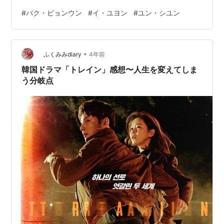
た。作品数無料期間配信状況U-NEXTユーネクスト25万
#
パク・ビョンウン
#
イ・ユヨン
#
ユン・シユン
以上31日間見放題 Amazonプライムビデオ6.5万以上30
日間なしdTVディーティービー12万以上31日間あり
Abemaプレミアム1.5万以上2週間あり※この中で「親愛
•
なる判事様」を見るなら、私は「U-NEXT」が良いと思い
ふくみみdiary
4年前
ます。 動画配信サービスを使っても、無料トライアル
韓国ドラマ「トレイン」感想〜人生を変えてしま
中…
う分岐点