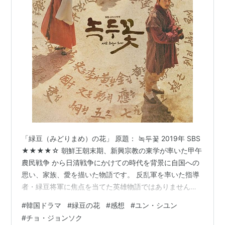
「緑豆（みどりまめ）の花」 原題： 녹두꽃 2019年 SBS
★★★★☆ 朝鮮王朝末期、新興宗教の東学が率いた甲午
農民戦争 から日清戦争にかけての時代を背景に自国への
思い、家族、愛を描いた物語です。 反乱軍を率いた指導
者・緑豆将軍に焦点を当てた英雄物語ではありません。
国を思う同じ気持ちを持ちながらも相反する道を選んだ
#
韓国ドラマ
#
緑豆の花
#
感想
#
ユン・シユン
兄弟の物語です。 激動の複雑な時代の話なので理解も難
#
チョ・ジョンソク
しいですが、わかりやすく描かれていて物語に入り込む