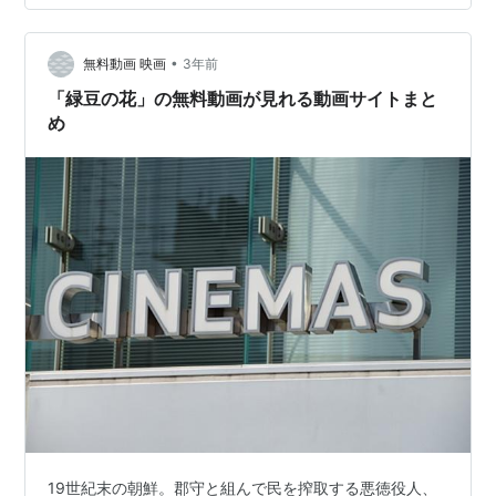
ません。登場人物一人一人が丁寧に描かれているので、
その時々の心の内が良く理解できました。 この手のドラ
マは悲しく終わるわけがないのでその点も安心して見て
•
無料動画 映画
3年前
いられました。 ただ韓ドラには…
「緑豆の花」の無料動画が見れる動画サイトまと
め
19世紀末の朝鮮。郡守と組んで民を搾取する悪徳役人、