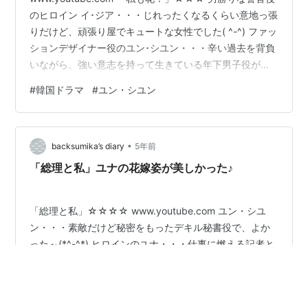
のヒロイン イ･ジア・・・じれったくなるくらい意地っ張
りだけど、頑張り屋でキュートな女性でした( ^-^) ファッ
ションデザイナー役のユン･シユン・・・辛い過去を背負
いながら、強い意志を持って生きている年下男子役がは
まっていました！ いろんなドラマで小悪魔を演じている
#
韓国ドラマ
#
ユン・シユン
ソ・ヒョリムも、相変わらずの元気いっぱいのわがまま
っぷりを全開でした～(^▽^) なにより、このドラマで興
味津々だったのは、精神科医役のチョ・ミンギさんの言
•
葉！ いつも楽しみにしていました♡
backsumika’s diary
5年前
「総理と私」ユナの花嫁姿が美しかった♪