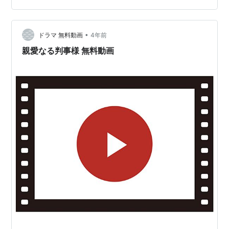
ことも出来ました。戦う場面も多く辛かったのですが、
キャストの魅力と確かな演技で最後まで引っ張られるよ
うに見終えました。 この時代の朝鮮の熱量を感じる一方
•
ドラマ 無料動画
4年前
で、運命に翻弄される人々の…
親愛なる判事様 無料動画