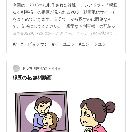
今回は、2018年に制作された韓流・アジアドラマ「親愛
なる判事様」の動画が見られるVOD（動画配信サイト）
をまとめていきます。自分で一から探すのは面倒なん
で、参考にしてください。「親愛なる判事様」の配信状
況を2022/01/25に調べたところ、こういう配信状況でし
た。作品数無料期間配信状況U-NEXTユーネクスト25万
#
パク・ビョンウン
#
イ・ユヨン
#
ユン・シユン
以上31日間見放題 Amazonプライムビデオ5万以上30日
間dTVディーティービー12万以上31日間なしAbemaプレ
ミアム1.5万以上2週間※この中で「親愛なる判事様」を見
•
るなら、私は「U-NEXT」が良いと思います。 動画配信
ドラマ 無料動画
4年前
サービスを使っても、無料トライアル中に見て解約す…
緑豆の花 無料動画