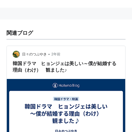
2010「
明日に向かってハイキック
」（チョン・ジュ
ニョク役）
2011「製パン王キム・タック」（主人公キム・タッ
ク役）
関連ブログ
•
日々のつぶやき
2年前
韓国ドラマ ヒョンジェは美しい～僕が結婚する
理由（わけ） 観ました♪