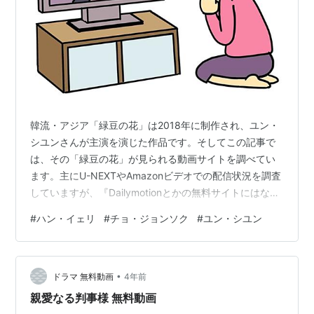
韓流・アジア「緑豆の花」は2018年に制作され、ユン・
シユンさんが主演を演じた作品です。そしてこの記事で
は、その「緑豆の花」が見られる動画サイトを調べてい
ます。主にU-NEXTやAmazonビデオでの配信状況を調査
していますが、『Dailymotionとかの無料サイトにはない
の？』 『わざわざ登録するのはちょっと･･･』という方向
#
ハン・イェリ
#
チョ・ジョンソク
#
ユン・シユン
けに、無料動画サイトのリンクも載せています。動画が
あったとしても違法アップロードされた動画ばかりだと
思いますが、気にしない人は無料動画サイトでも動画を
•
探してみてください。1.「緑豆の花」を無料サイトで探す
ドラマ 無料動画
4年前
無料サイトで探す場合は以下のリンクから。 Youtubeで
親愛なる判事様 無料動画
探す …