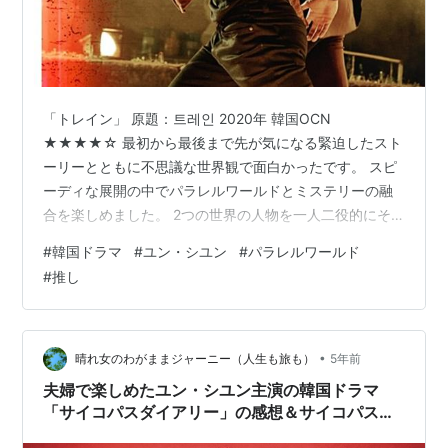
「トレイン」 原題：트레인 2020年 韓国OCN
★★★★☆ 最初から最後まで先が気になる緊迫したスト
ーリーとともに不思議な世界観で面白かったです。 スピ
ーディな展開の中でパラレルワールドとミステリーの融
合を楽しめました。 2つの世界の人物を一人二役的にそ
れぞれの俳優たちが見事に演じていてそれが見どころの
#
韓国ドラマ
#
ユン・シユン
#
パラレルワールド
一つになっています。 ストーリーも俳優陣の演技力もし
#
推し
っかりと噛み合って見応えのあるドラマでした。ロマン
スもうるさくない程度に収まっていて良かったです。 画
像：newsinside.kr ソ・ドウォン（ユン・シユン）＝刑事
ハン・ソギョン（キョン・スジン）＝検事、刑事イ・ジ
•
晴れ女のわがままジャーニー（人生も旅も）
5年前
ョンミン（シン・ソユル…
夫婦で楽しめたユン・シユン主演の韓国ドラマ
「サイコパスダイアリー」の感想＆サイコパスと
ソシオパスについて