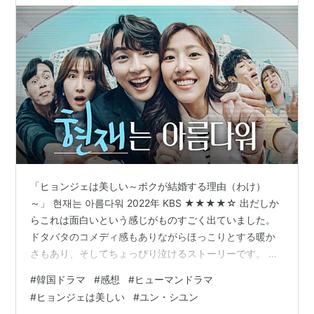
「ヒョンジェは美しい～ボクが結婚する理由（わけ）
～」 현재는 아름다워 2022年 KBS ★★★★☆ 出だしか
らこれは面白いという感じがものすごく出ていました。
ドタバタのコメディ感もありながらほっこりとする暖か
さもあり、そしてちょっぴり泣けるストーリーです。 家
族の物語ですが、3兄弟のそれぞれのロマンスの行方も気
#
韓国ドラマ
#
感想
#
ヒューマンドラマ
になり最後まで楽しく見られました。 スピード感はそれ
#
ヒョンジェは美しい
#
ユン・シユン
ほどないのですが、メリハリがあって飽きることはあり