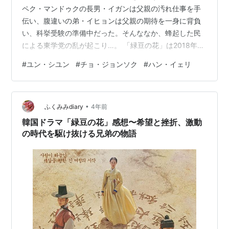
ペク・マンドゥクの長男・イガンは父親の汚れ仕事を手
伝い、腹違いの弟・イヒョンは父親の期待を一身に背負
い、科挙受験の準備中だった。そんななか、蜂起した民
による東学党の乱が起こり…。 「緑豆の花」は2018年に
ユン・シユン主演で制作された韓流・アジアです。今回
#
ユン・シユン
#
チョ・ジョンソク
#
ハン・イェリ
は、「緑豆の花」が無料で見れる動画サイトをまとめて
います。 ただ、無料サイトではまず動画は見つからない
と思います。昔よりもずっと、違法アップロード動画の
•
取り締まりが厳しくなってますからね。ちなみに私は時
ふくみみdiary
4年前
間をムダにするのが大嫌いなんで、動画配信サイトをず
韓国ドラマ「緑豆の花」感想〜希望と挫折、激動
っと使ってます。 「緑豆の花」を無料サイ…
の時代を駆け抜ける兄弟の物語