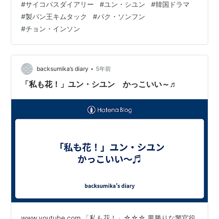
#
サイコパスダイアリー
#
ユン・シユン
#
韓国ドラマ
つ・・・。 夫と韓国ドラマを一緒にみることになった経
#
製パン王キムタック
#
パク・ソンフン
緯 韓国ドラマ「サイコパスダイアリー」を観た感想（最
#
チョン・インソン
初の数話だけ微量のネタバレあり） 「サイコパスダイア
リー」の見どころ①：奇想天外なストーリーと豊富なユ
ーモラスな描写 「サイコパスダイアリー」の見どころ
②：連続殺人のドラマでありながら、楽しく…
•
backsumika’s diary
5年前
「私も花！」ユン・シユン かっこいい～♬
www.youtube.com 「私も花！」☆☆☆ 男勝りな警官役