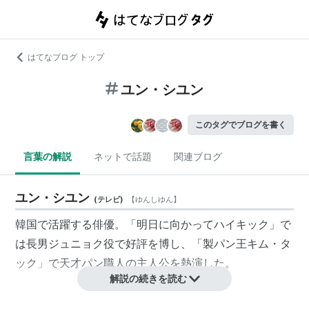
はてなブログ トップ
ユン・シユン
このタグでブログを書く
言葉の解説
ネットで話題
関連ブログ
ユン・シユン
(
テレビ
)
【
ゆんしゆん
】
韓国で活躍する俳優。「
明日に向かってハイキック
」で
は長男ジュニョク役で好評を博し、「製パン王キム・タ
ック」で天才パン職人の主人公を熱演した。
解説の続きを読む
ドラマ