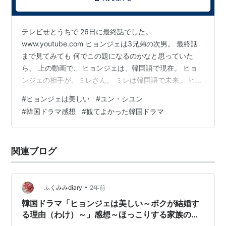
テレビせとうちで 26日に最終話でした。
www.youtube.com ヒョンジェは3兄弟の次男。 最終話
まで見てみても 何でこの題になるのかなと思っていた
ら、 上の動画で、 ヒョンジェは、韓国語で現在。 ヒョ
ンジェの相手が、ミレさん。 ミレは韓国語で未来。 ヒョ
ンジェは美しいは、 現在は美しい。ということなのか
#
ヒョンジェは美しい
#
ユン・シユン
な。 祖父と両親が、未婚の3兄弟の結婚を望んで、 一番
#
韓国ドラマ感想
#
観てよかった韓国ドラマ
最初に結婚した子に もっているマンションを譲ることに
するという。。。 上の二人は、当初結婚に興味がなく、
ちゃっかりした末っ子が契約結婚をとりつけて、 一番乗
関連ブログ
りしそうな勢いで話が進みます。 三兄弟のそれぞれのカ
ップルのお話。 それ…
•
ふくみみdiary
2年前
韓国ドラマ「ヒョンジェは美しい～ボクが結婚す
る理由（わけ）～」感想～ほっこりする家族の物
語