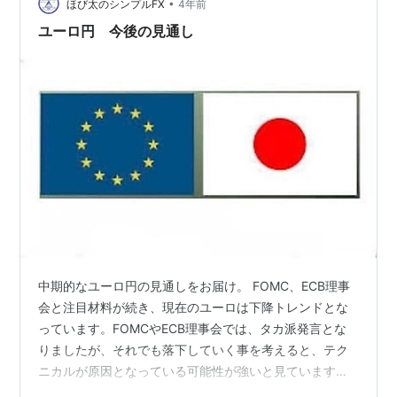
しを、ほび太が解説します。 ユーロ円 ファンダメンタル
•
ほび太のシンプルFX
4年前
ズ分析 FRBの発…
ユーロ円 今後の見通し
中期的なユーロ円の見通しをお届け。 FOMC、ECB理事
会と注目材料が続き、現在のユーロは下降トレンドとな
っています。FOMCやECB理事会では、タカ派発言とな
りましたが、それでも落下していく事を考えると、テク
ニカルが原因となっている可能性が強いと見ています。
そのテクニカルでは、現在日足は、エリオット波動Aもし