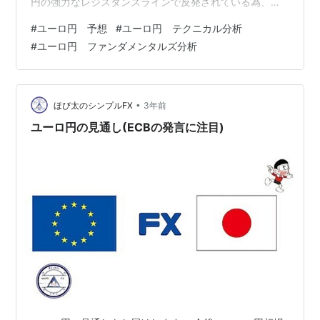
円の強力なレジスタンスラインで反発されている為、こ
のラインが、おそらくターニングポイントとなり、方向
#
ユーロ円 予想
#
ユーロ円 テクニカル分析
転換になりやすいポイントとなります。その為、現時点
#
ユーロ円 ファンダメンタルズ分析
での積極的なトレードは控え、様子見した方が良いかも
しれません。ただ短期的には、146円の押し目からの上昇
が優勢となっている為、結果、上昇が優勢となります。
それでは、上記の内容を含め、より詳しくユーロ円相場
•
ほび太のシンプルFX
3年前
の見通しを、ほび太が解説し…
ユーロ円の見通し(ECBの発言に注目)