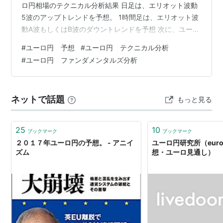
ロ円相場のテクニカル分析結果 日足は、エリオット波動
5波のアップトレンドを予想。 1時間足は、エリオット波
動A波もしくはB波のダウントレンドを予想 次に、ユーロ
円のメイン材料を紹介。 ユーロ円のメイン材料 ユーロ金
#
ユーロ円 予想
#
ユーロ円 テクニカル分析
利の行方 他、ユーロ円のリスク材料を紹介。 (上昇材料)
#
ユーロ円 ファンダメンタルズ分析
タカ派姿勢継続のFRB (落下材料) 日銀 春闘の結果に注目
短期的な米金利の見極め 米大統領選挙の行方 現在のユー
ロ円は、FRB・ECBともに、直近の経済状況から利下げを
ネットで話題
もっと見る
するのは時期尚早としながらも、年内の利下げを示唆し
た…
25
10
ブックマーク
ブックマーク
２０１７年ユーロ円の予想。 - アニイ
ユーロ円研究所（euro
ズム
想・ユーロ見通し）