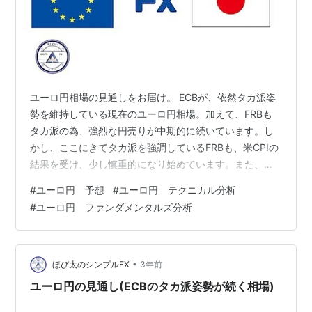
ユーロ円相場の見通しをお届け。 ECBが、依然タカ派姿
勢を維持している現在のユーロ円相場。加えて、FRBも
タカ派の為、強烈な円売りが中期的に続いています。し
かし、ここにきてタカ派を強調しているFRBも、米CPIの
結果を受け、少し慎重的になり始めています。また、日
銀の動きも日々市場が警戒しています。 その事から、ほ
#
ユーロ円 予想
#
ユーロ円 テクニカル分析
び太は、日足と4時間足は上昇目線で、1時間足は落下目
#
ユーロ円 ファンダメンタルズ分析
線を予想。まずは、短期の相場が崩れて行く所を見てい
きたいと思います。 それでは、上記の内容を含めユーロ
円相場の見通しを、ほび太がお届けします。 ユーロ円 フ
ァンダメンタルズ分析 タカ派姿勢が続くECB ユーロ経済
•
ほび太のシンプルFX
3年前
指標に注目 タカ派姿勢…
ユーロ円の見通し(ECBのタカ派姿勢が続く相場)