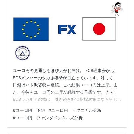
ユーロ円の見通しをほび太がお届け。 ECB理事会から、
ECBメンバーのタカ派姿勢が目立っています。対して、
日銀はハト派姿勢を継続。この結果ユーロ円は上昇。ま
た、今後もユーロ円の上昇が継続する予想です。 ただ、
ECBラガルド総裁は、引き続き経済指標次第になる事も
強調しているので、今後の経済指標次第では、タカ派姿
#
ユーロ円 予想
#
ユーロ円 テクニカル分析
勢が一変するかも。また、警戒したいのが日銀の為替介
#
ユーロ円 ファンダメンタルズ分析
入です。今は報道はありませんが、気にしていきましょ
う。 それでは、ユーロ円相場の見通しを、ほび太がお届