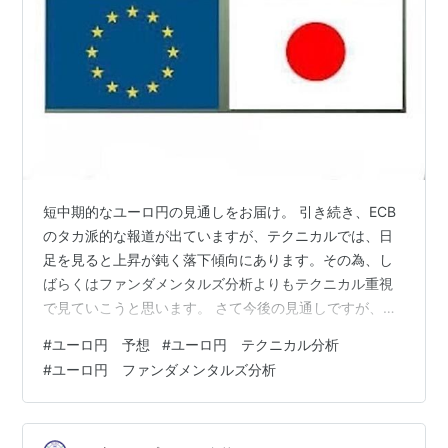
短中期的なユーロ円の見通しをお届け。 引き続き、ECB
のタカ派的な報道が出ていますが、テクニカルでは、日
足を見ると上昇が鈍く落下傾向にあります。その為、し
ばらくはファンダメンタルズ分析よりもテクニカル重視
で見ていこうと思います。 さて今後の見通しですが、ま
ずは経済指標に注目。2/14の米消費者物価指数、2/15の
#
ユーロ円 予想
#
ユーロ円 テクニカル分析
米小売売上高、2/21のユーロPMI2月、日本消費者物価指
#
ユーロ円 ファンダメンタルズ分析
数などに注目が集まります。他、日銀の動き、ECBメン
バーなどの発言、FRBメンバーの発言などに注目してい
きましょう。 それでは、短中期的なユーロ円相場の見通