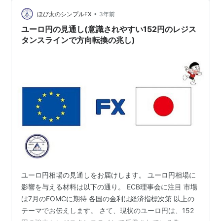
けしていきます。 ユーロ円 ファンダメンタルズ分析 タ
カ派姿勢のECB 7月のECB政策金利も利上げが優勢 7月以
•
ほび太のシンプルFX
3年前
降の利上げは慎重姿勢 ユ…
ユーロ円の見通し(意識されやすい152円のレジス
タンスラインで方向転換の兆し)
ユーロ円相場の見通しをお届けします。 ユーロ円相場に
影響を与える材料は以下の通り。 ECB理事会に注目 市場
は7月のFOMCに期待 各国の金利は経済指標次第 以上の
テーマでお伝えします。 さて、現状のユーロ円は、152