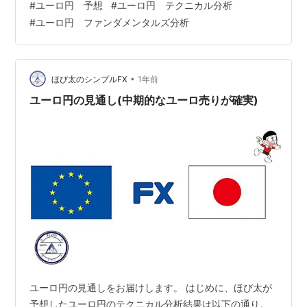
#
ユーロ円 予想
#
ユーロ円 テクニカル分析
くはB波のダウントレンドとなっています。どちらにして
#
ユーロ円 ファンダメンタルズ分析
も、中期的に落下していく見通しでいます。 さて、今後
は、各中央銀行の総裁が発言した通り、経済指標の結果
が重要になってきますので、去年に引き継ぎ、経済指標
に注目が集まるでしょう。 それでは、中期的なユーロ円
•
ほび太のシンプルFX
1年前
の見通しを、ほび太が解説してい…
ユーロ円の見通し(中期的なユーロ売りが確実)
ユーロ円の見通しをお届けします。 はじめに、ほび太が
予想したユーロ円のテクニカル分析結果は以下の通り。