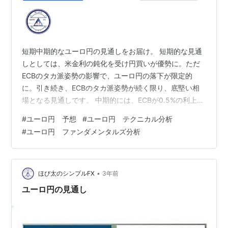
短期中期的なユーロ円の見通しをお届け。 短期的な見通
しとしては、米金利の鈍化を受け円買いが優勢に。ただ
ECBのタカ派姿勢の影響で、ユーロ円の落下が限定的
に。引き続き、ECBのタカ派姿勢が続く限り、底堅い相
場となる見通しです。 中期的には、ECBが0.5%の利上げ
実施しても上昇が限定的。その事から、米金利の鈍化が
#
ユーロ円 予想
#
ユーロ円 テクニカル分析
続く限り、上昇の余地はなく将来的には落下が優勢にな
#
ユーロ円 ファンダメンタルズ分析
ると見ています。 それでは、今後のECB理事会の動向と
米金利鈍化による円買いが、どこまで進むのかをユーロ
相場の見通しと一緒に、ほび太がお届けします。 ユーロ
円 ファンダメンタルズ分析 米金利 ECB 経済指標 ユーロ
•
ほび太のシンプルFX
3年前
円 テクニカル分析 ユ…
ユーロ円の見通し