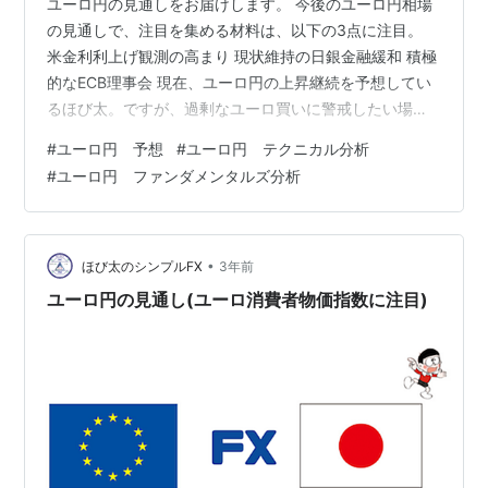
ユーロ円の見通しをお届けします。 今後のユーロ円相場
の見通しで、注目を集める材料は、以下の3点に注目。
米金利利上げ観測の高まり 現状維持の日銀金融緩和 積極
的なECB理事会 現在、ユーロ円の上昇継続を予想してい
るほび太。ですが、過剰なユーロ買いに警戒したい場面
でもあるので、積極的な取引に注意です。 それでは、ユ
#
ユーロ円 予想
#
ユーロ円 テクニカル分析
ーロ円相場の見通しを、ほび太がお届けしていきます。
#
ユーロ円 ファンダメンタルズ分析
ユーロ円 ファンダメンタルズ分析 米金利利上げ観測の再
浮上 慎重姿勢が続く日銀 積極的な利上げ継続を支持する
ECB ファンダメンタルズ分析のまとめ ユーロ円 テクニカ
ル分析 ユーロ円 日足 ユーロ円 4時間足 ユーロ円 1時間
•
ほび太のシンプルFX
3年前
足 はじ…
ユーロ円の見通し(ユーロ消費者物価指数に注目)