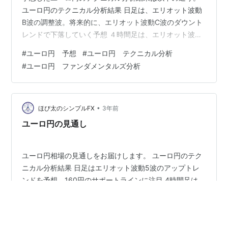
ユーロ円のテクニカル分析結果 日足は、エリオット波動
B波の調整波。将来的に、エリオット波動C波のダウント
レンドで下落していく予想 ４時間足は、エリオット波動
Ｃ波、もしくは3波のダウントレンドを予想 １時間足
#
ユーロ円 予想
#
ユーロ円 テクニカル分析
は、エリオット波動３波のダウントレンドを予想 続い
#
ユーロ円 ファンダメンタルズ分析
て、ユーロ円のリスク材料を紹介 (上昇材料) やっぱり米
経済は堅調 (下落材料) タカ派姿勢の日銀 ECB政策金利の
引き下げ 関税発動に警戒が継続 現在のユーロ円は、ECB
の積極的な利下げ示唆・日銀のタカ派姿勢にシフト・ト
•
ほび太のシンプルFX
3年前
ランプ大統領の関税…
ユーロ円の見通し