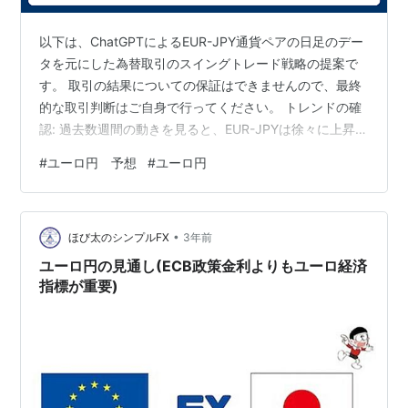
以下は、ChatGPTによるEUR-JPY通貨ペアの日足のデー
タを元にした為替取引のスイングトレード戦略の提案で
す。 取引の結果についての保証はできませんので、最終
的な取引判断はご自身で行ってください。 トレンドの確
認: 過去数週間の動きを見ると、EUR-JPYは徐々に上昇ト
レンドにあります。特に7月28日以降、価格は上昇し続け
#
ユーロ円 予想
#
ユーロ円
ています。 サポートとレジスタンス: サポートレベル:
157.652 (2023-08-18のLow) レジスタンスレベル:
159.333 (2023-08-15のHigh) 取引戦略: 買いポジショ
•
ン: サポートレベルの157.652近辺での反発を確認した場
ほび太のシンプルFX
3年前
合、買…
ユーロ円の見通し(ECB政策金利よりもユーロ経済
指標が重要)