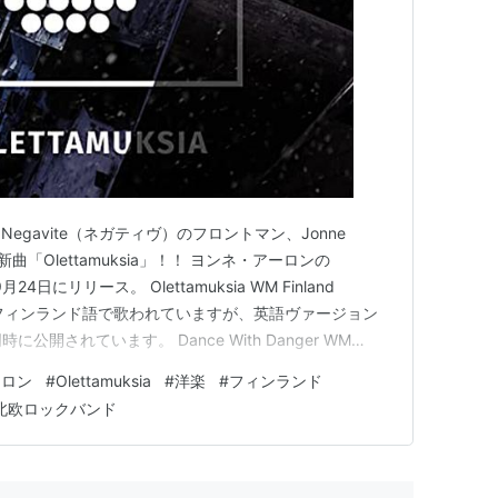
gavite（ネガティヴ）のフロントマン、Jonne
曲「Olettamuksia」！！ ヨンネ・アーロンの
月24日にリリース。 Olettamuksia WM Finland
sia」はフィンランド語で歌われていますが、英語ヴァージョン
も同時に公開されています。 Dance With Danger WM
じない方も多い（？）と思いますので、バンド"NEGATIVE（ネガ
ーロン
#
Olettamuksia
#
洋楽
#
フィンランド
北欧ロックバンド