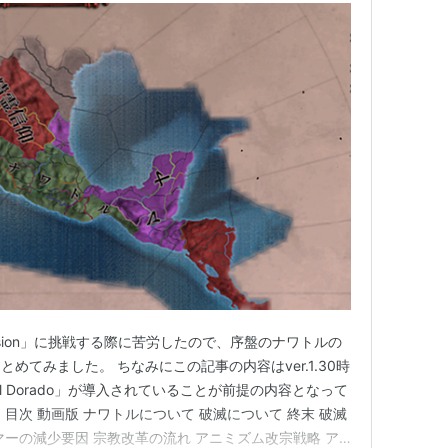
nvasion」に挑戦する際に苦労したので、序盤のナワトルの
めてみました。 ちなみにこの記事の内容はver.1.30時
l Dorado」が導入されていることが前提の内容となって
目次 動画版 ナワトルについて 破滅について 終末 破滅
マーの減少要因 宗教改革の流れ アニミズム改宗戦略 ア