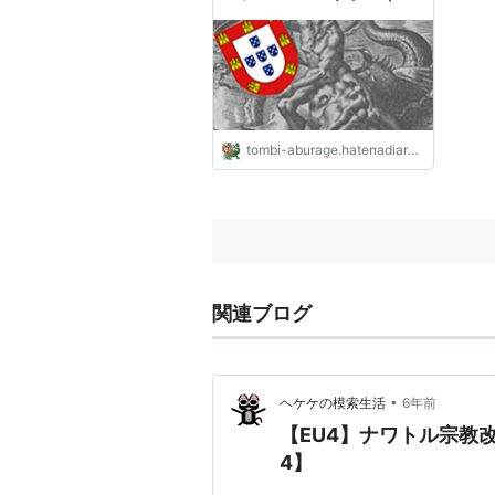
tombi-aburage.hatenadiary.jp
関連ブログ
•
ヘケケの模索生活
6年前
【EU4】ナワトル宗教改革の
4】