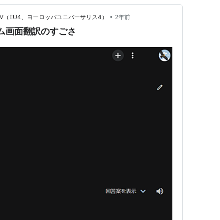
•
lis IV（EU4、ヨーロッパユニバーサリス4）
2年前
ゲーム画面翻訳のすごさ