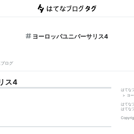
ヨーロッパユニバーサリス4
連ブログ
リス4
はてな
>
ヨー
はてな
はてな
Copyrig