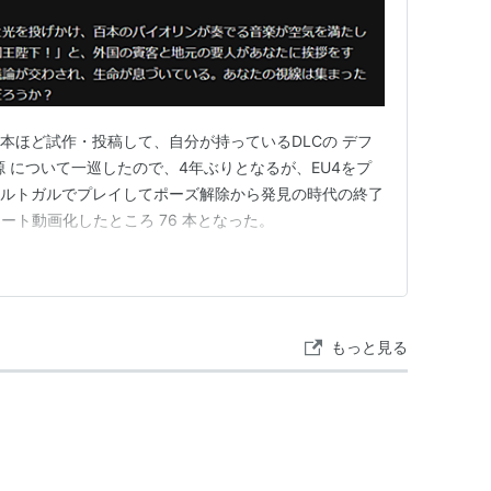
8本ほど試作・投稿して、自分が持っているDLCの デフ
源 について一巡したので、4年ぶりとなるが、EU4をプ
ポルトガルでプレイしてポーズ解除から発見の時代の終了
ート動画化したところ 76 本となった。
もっと見る