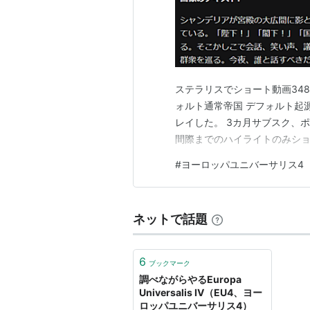
ステラリスでショート動画34
ォルト通常帝国 デフォルト起
レイした。 3カ月サブスク、
間際までのハイライトのみショ
#
ヨーロッパユニバーサリス4
ネットで話題
6
ブックマーク
調べながらやるEuropa
Universalis IV（EU4、ヨー
ロッパユニバーサリス4）