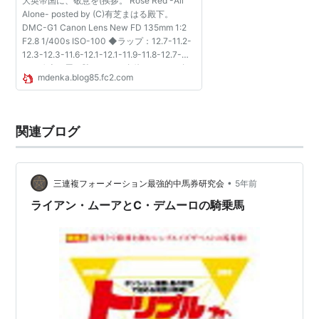
大英帝国に、敬意を(挨拶。 Rose Red -All
Alone- posted by (C)有芝まはる殿下。
DMC-G1 Canon Lens New FD 135mm 1:2
F2.8 1/400s ISO-100 ◆ラップ：12.7-11.2-
12.3-12.3-11.6-12.1-12.1-11.9-11.8-12.7-
11.8 欧米の馬が勝つレース自体は、2000年
mdenka.blog85.fc2.com
以降でも*ファルブラヴやら*アルカセット錦
糸町やら時折見られたもので...
関連ブログ
•
三連複フォーメーション最強的中馬券研究会
5年前
ライアン・ムーアとC・デムーロの騎乗馬