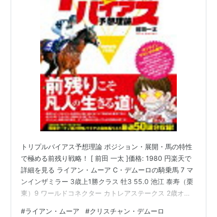
トリプルバイアス予想理論 ポジション・展開・馬の特性
で極める前残り戦略！ [ 前田 一太 ]価格: 1980 円楽天で
詳細を見る ライアン・ムーア C・デムーロの騎乗馬 7 マ
ンインザミラー 3歳上1勝クラス 牡3 55.0 池江 泰寿（栗
東）9 ワールドコネクター カトレアステークス 2歳オー
プン 牡2 55.0 藤沢 和雄（美浦）10 コラルノクターン シ
#
ライアン・ムーア
#
クリスチャン・デムーロ
ャングリラS 3歳上3勝クラス 牡4 57.0 藤原 英昭（栗