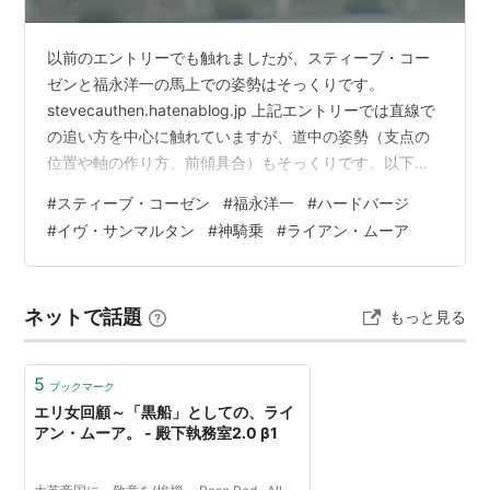
以前のエントリーでも触れましたが、スティーブ・コー
ゼンと福永洋一の馬上での姿勢はそっくりです。
stevecauthen.hatenablog.jp 上記エントリーでは直線で
の追い方を中心に触れていますが、道中の姿勢（支点の
位置や軸の作り方、前傾具合）もそっくりです。以下に
画像を載せていきますが、本当に瓜二つと言えるくらい
#
スティーブ・コーゼン
#
福永洋一
#
ハードバージ
似ています。そして、軸が一切ブレない。道中も直線で
#
イヴ・サンマルタン
#
神騎乗
#
ライアン・ムーア
追い出してからも、二人とも乗っている馬の馬体に足が
突き刺さっているかのように軸が微動だにしません。 馬
群捌きの上手さも似ている。二人ともブレーキをかけず
ネットで話題
もっと見る
に馬を全力疾走させたまま、真横に一頭分の進路変更を
行うことができます。この…
5
ブックマーク
エリ女回顧～「黒船」としての、ライ
アン・ムーア。 - 殿下執務室2.0 β1