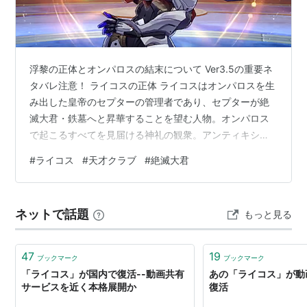
浮黎の正体とオンパロスの結末について Ver3.5の重要ネ
タバレ注意！ ライコスの正体 ライコスはオンパロスを生
み出した皇帝のセプターの管理者であり、セプターが絶
滅大君・鉄墓へと昇華することを望む人物。オンパロス
で起こるすべてを見届ける神礼の観衆。アンティキシラ
人。知恵の運命の行人でありながら、知恵の星神・ヌー
#
ライコス
#
天才クラブ
#
絶滅大君
スの壊滅を望むオムニック。 その正体は… 天才クラブ
#1。知恵の指令にして、知恵の星神・ヌースを作り出し
た張本人。ザンダー・ワン・クワバラでした。 ザンダー
ネットで話題
もっと見る
（ライコス）は自ら作り上げた知恵の星神・ヌースが誕
生して以来、星神のいる現在のスタレ宇宙の【既知】が
不変の定義となり、ヌースは他の【…
47
19
ブックマーク
ブックマーク
「ライコス」が国内で復活--動画共有
あの「ライコス」が動
サービスを近く本格展開か
復活