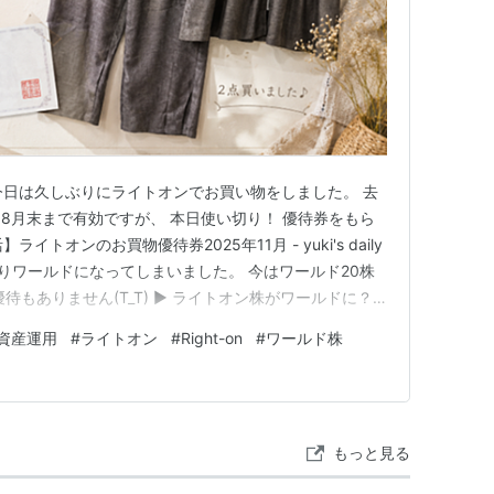
'*) 今日は久しぶりにライトオンでお買い物をしました。 去
8月末まで有効ですが、 本日使い切り！ 優待券をもら
イトオンのお買物優待券2025年11月 - yuki's daily
によりワールドになってしまいました。 今はワールド20株
待もありません(T_T) ▶ ライトオン株がワールドに？
uki's daily life 株主優待で衣食住をまかないたいと思っ
資産運用
#
ライトオン
#
Right-on
#
ワールド株
たライトオン…
もっと見る