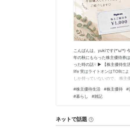
こんばんは、yukiです(*'ω
年の秋にもらった株主優待券は
った時の話☟ ▶ 【株主優待生活】ラ
life 実はライトオンはTOB
しか持っていないので、 株主優
100株→20株になっていた話 - y
#
株主優待生活
#
株主優待
#
て 衣類分野として保有してい
#
暮らし
#
雑記
ネットで話題