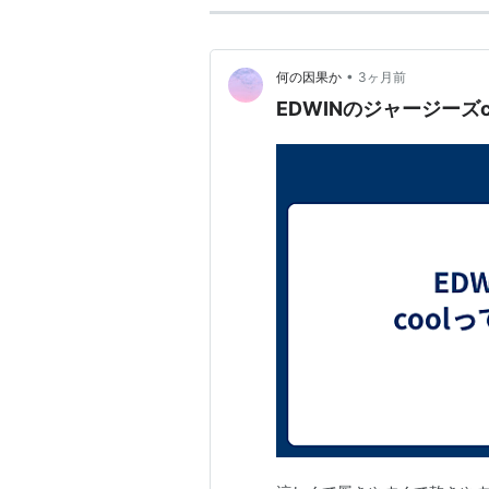
•
何の因果か
3ヶ月前
EDWINのジャージーズ