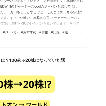
すいジーパンを探している人、または新しく１本買い足し
DWINのジャージーズcoolのジーパンを試してほし
した。一万円ちょっとするけど、ほんまにめっちゃ快適で
ます。すっごい軽い。本格的な(?)メーカーのジーパン
で(普段は無印やGUのレギパンを履いています、それでも
ーパンというもののイメージがあまりに覆って感動した
#
ジーパン
#
おすすめ
#
買物
#
記録
#
服
いています。 私が買ったものは綿67％ナイロン29％ポ
ートで、形は…
に？100株→20株になっていた話