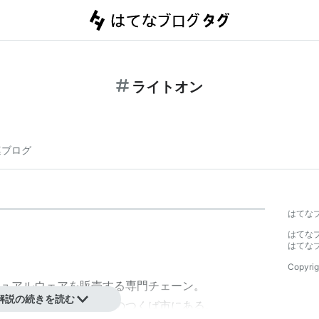
ライトオン
連ブログ
はてな
はてな
はてな
Copyrig
ュアルウェアを販売する専門チェーン。
解説の続きを読む
本社は陸の孤島、茨城のつくば市にある。