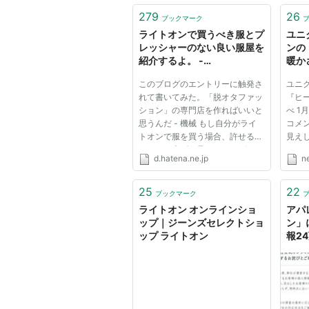
279
26
ブックマーク
ライトオンで買うべき服とプ
ユニ
レッシャーのない良い服屋を
ンの
紹介するよ。 -
暖かさ
SUKEBENINGEN-DEUX
[ア
このブログのエントリーに触発さ
ユニ
れて書いてみた。「脱オタファッ
『ヒ
ション」の専門店を作ればいいと
べ 1
思うんだ - 機械 もし自分がライ
コメ
トオンで服を買う場合、許せるア
見え
イテムを上げて見ると、 □ボトム
ク。
d.hatena.ne.jp
n
リーバイス501、505、517まず
り切
鉄板。コレに606、646を加えて
思っ
もイイかも。あと（扱ってる店が
もヒ
25
22
ブックマーク
あるか不明だけど）LVCとか。
出て
ライトオン オンラインショ
アパ
デ...
う...
ップ｜ジーンズセレクトショ
ン」
ップ ライトオン
報2