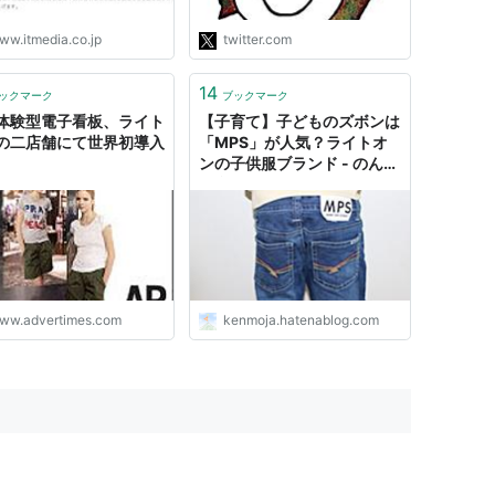
ww.itmedia.co.jp
twitter.com
14
ックマーク
ブックマーク
体験型電子看板、ライト
【子育て】子どものズボンは
の二店舗にて世界初導入
「MPS」が人気？ライトオ
ンの子供服ブランド - のんび
り息子と天パパパ
ww.advertimes.com
kenmoja.hatenablog.com