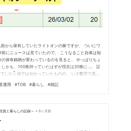
'*) 以前から保有していたライトオンの株ですが、 ついにワ
事前にニュースは見ていたので、 こうなること自体は知
分の保有銘柄が変わっているのを見ると、 やっぱりちょ
しかも、100株持っていたはずが現在は20株に…。 証
でした👇 頭では分かっていたものの、 いざ数字で見る
複雑な気持ちになりました(^^;) ワールドの洋服はけ
産運用
#
TOB
#
暮らし
#
雑記
ッキーかもって思っていましたが 20株だと株主優待はな
•
投資と暮らしの記録～
6ヶ月前
へ