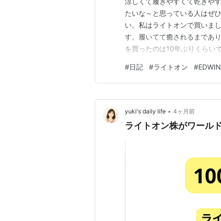
涼しくて履きやすくて乾きや
たいな～と思っている人はぜひE
い。私はライトオンで買いま
す。履いてて癒されるまであり
を買ったのは10年ぶりくらい
十分快適やねんけど)、今回ジ
#
日記
#
ライトオン
#
EDWIN
ので、広告みたいなブログを書
リウレタン4％のスリムストレ
•
yuki's daily life
4ヶ月前
ライトオン株がワールド