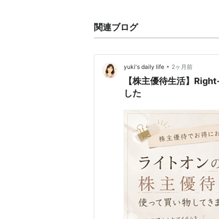
つくばエクスプレス
のつくば駅から
関連ブログ
イメージキャラクター
岡田准一（V6）
田中美保
•
yuki's daily life
2ヶ月前
【株主優待生活】Righ
佐藤隆太
した
溝端淳平
水嶋ヒロ
長谷川潤
平野由実