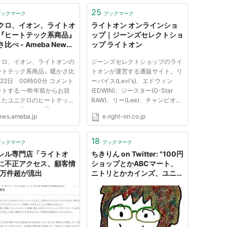
25
ブックマーク
ブックマーク
クロ、イオン、ライトオ
ライトオン オンラインショ
『ヒートテック系商品』
ップ｜ジーンズセレクトショ
比べ - Ameba News
ップ ライトオン
メーバニュース]
クロ、イオン、ライトオンの
ジーンズセレクトショップのライ
ートテック系商品』暖かさ比
トオンが運営する通販サイト。リ
月22日 00時00分 コメント
ーバイス(Levi's)、エドウィン
ントする 一昨年前からお目
(EDWIN)、ジースター(G-Star
したユニクロのヒートテッ
RAW)、リー(Lee)、チャンピオン
しかし、買おうと思ったら売
(Champion)など有名ブランド
ews.ameba.jp
e.right-on.co.jp
れ！ 今年はリベンジ！ と
や、ライトオンオリジナルの
ていたら、ユニクロ以外から
BACK NUMBERなど、人気ブラ
ートなんちゃらがいろいろと
ンドを多数取り揃えています。専
18
ブックマーク
ブックマーク
いるではありませんか。 ど
門店ならではの品揃えの中からお
レル専門店「ライトオ
ちきりん on Twitter: "100円
気に入りのアイテ...
に不正アクセス、顧客情
ショップとかABCマート、
4万件超が流出
ニトリとかカインズ、ユニク
ロとかしまむら、ライトオン
あたりがまとめて入ってるシ
ョッピングセンターを、あた
しは密かに「デフレの館」っ
て呼んでる。"