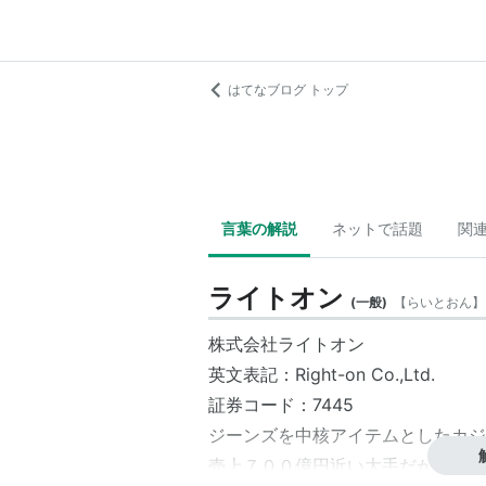
はてなブログ トップ
言葉の解説
ネットで話題
関
ライトオン
(
一般
)
【
らいとおん
】
株式会社ライトオン
英文表記：Right-on Co.,Ltd.
証券コード：7445
ジーンズを中核アイテムとしたカジ
売上７００億円近い大手だが、実は