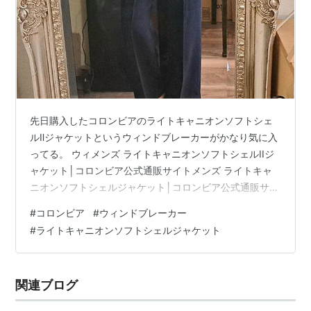
先日購入したコロンビアのライトキャニオンソフトシェ
ルⅡジャケットというウィンドブレーカーがかなり気に入
ってる。 ウィメンズ ライトキャニオンソフトシェルIIジ
ャケット│コロンビア公式通販サイトメンズ ライトキャ
ニオンソフトシェルジャケット│コロンビア公式通販サイ
ト(鏡汚れてるのごめん)162cmでMサイズ。中にＴシャツ
#
コロンビア
#
ウィンドブレーカー
着てジャストサイズだった。普段アウターはＬサイズ
#
ライトキャニオンソフトシェルジャケット
で、こちらのＬサイズも身幅に適度なゆとりがあって良
さそうだったけど、着丈がけっこう長い印象ですこし野
暮ったく、裾にドローコードもないためＭにした。でも
関連ブログ
ニット着るようにL欲しいなと思ってるところ。 ナイロ
ンのシャカシャカが苦手でこの手…