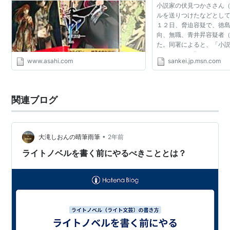
小説家の伏見つかささん
ルを送りつけたなどとし
１２日、脅迫容疑で、徳
向、無職、青井昇容疑者
た。同署によると、「小
ャラクターの扱いがない
www.asahi.com
sankei.jp.msn.com
と思い、腹が立った」と
る。 逮捕容疑は昨年１...
関連ブログ
•
大滝しおんの晴筆雨筆
2年前
ライトノベルを書く前にやるべきこととは？