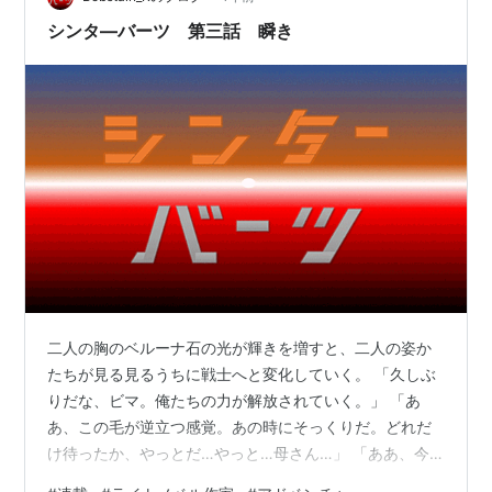
次のような事柄を記事として綴らせていただく所存でご
シンタ―バーツ 第三話 瞬き
ざいます。 （作品世界に特化し…
二人の胸のベルーナ石の光が輝きを増すと、二人の姿か
たちが見る見るうちに戦士へと変化していく。 「久しぶ
りだな、ビマ。俺たちの力が解放されていく。」 「あ
あ、この毛が逆立つ感覚。あの時にそっくりだ。どれだ
け待ったか、やっとだ…やっと…母さん…」 「ああ、今
度こそ俺たちの国を守り、奴らのために消されてきた大