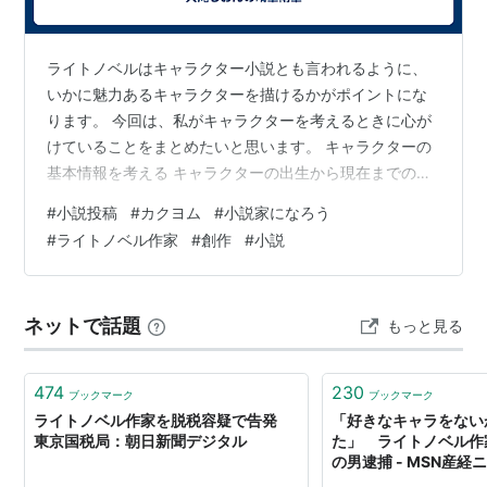
ライトノベルはキャラクター小説とも言われるように、
いかに魅力あるキャラクターを描けるかがポイントにな
ります。 今回は、私がキャラクターを考えるときに心が
けていることをまとめたいと思います。 キャラクターの
基本情報を考える キャラクターの出生から現在までの経
歴を考える キャラクターの人数をしぼる 憧れを抱き、感
#
小説投稿
#
カクヨム
#
小説家になろう
情移入できるキャラクターを描く キャラクターの成長を
#
ライトノベル作家
#
創作
#
小説
描く まとめ キャラクターの基本情報を考える キャラク
ターの基本情報とは、人間なら男か女か、名前、生年月
日、身長、体重、容姿、属性などのことです。 オンライ
ネットで話題
もっと見る
ンゲームでは、ゲーム開始時に自分が動かすキャラクタ
ーを作ると思いますが、そこで決め…
474
230
ブックマーク
ブックマーク
ライトノベル作家を脱税容疑で告発
「好きなキャラをない
東京国税局：朝日新聞デジタル
た」 ライトノベル作
の男逮捕 - MSN産経