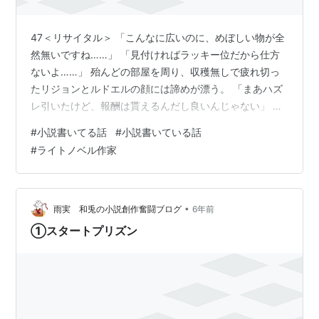
47＜リサイタル＞ 「こんなに広いのに、めぼしい物が全
然無いですね……」 「見付ければラッキー位だから仕方
ないよ……」 殆んどの部屋を周り、収穫無しで疲れ切っ
たリジョンとルドエルの顔には諦めが漂う。 「まあハズ
レ引いたけど、報酬は貰えるんだし良いんじゃない」 ル
ミニーは気にしていない様な事を口にするが、思い出し
#
小説書いてる話
#
小説書いている話
た様にデーモンバスターの手入れを始め。 二人は不満そ
#
ライトノベル作家
うにルミニーを一瞥して、ガサツに宝探しを再開する。
「そう言えば此の城、前回の魔法で潰れた場所が修復さ
れてなかったか？」 「所々壊れたし、気のせいでしょ」
「そんな訳ないか……」 余りにも魔物と遭遇しないの
•
雨実 和兎の小説創作奮闘ブログ
6年前
で、宝探しに真剣な二人は調査の…
①スタートプリズン