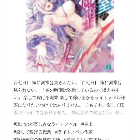
百七日目 家に異常は見られない。 百七日目 家に異常は
見られない。 「冬の時期は乾燥しているので燃えやす
い」 楽して稼げる職業 楽して稼げるからライトノベル作
家になりたいわけではありません。 そもそも、楽して稼
ぎたいわけではありません。 夢はお金で買えない。夢の
先でお金がもらえるのだ １ 英雄教室の超越魔術師 ～現
#
読むのが楽しみなライトノベル
#
炎上
代魔術を極めし者、転生し天使を従える～ 月夜涙 MF文
#
楽して稼げる職業
#
ライトノベル作家
庫J ２ 綾瀬さんは貢ぎたい！ 空上タツタ GA文庫 ３ クロ
#
英雄教室の超越魔術師
#
綾瀬さんは貢ぎたい！