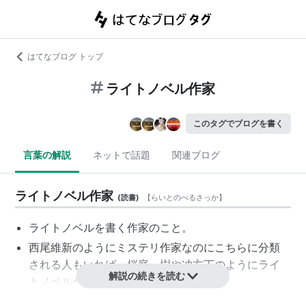
はてなブログ トップ
ライトノベル作家
このタグでブログを書く
言葉の解説
ネットで話題
関連ブログ
ライトノベル作家
(
読書
)
【
らいとのべるさっか
】
ライトノベルを書く作家のこと。
西尾維新のようにミステリ作家なのにこちらに分類
される人もいれば、桜庭一樹や冲方丁のようにライ
解説の続きを読む
トノベルから純文学に行く人もいる。