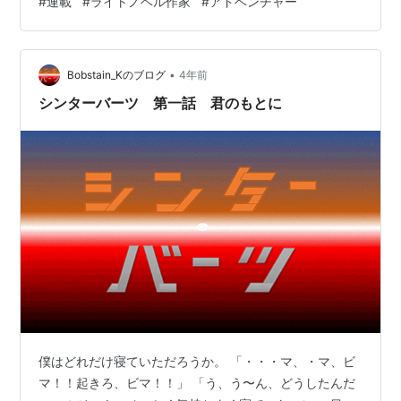
#
連載
#
ライトノベル作家
#
アドベンチャー
地の力を取り戻す」 二人が通った跡には様々な生き物が
輝きを放つ。その輝きは、戦闘街トゥマンへとまっすぐ
架けていく。 時は少しさかのぼる。ここ戦闘街トゥマン
•
では多くの「テータラ」と呼ばれるストゥーナ族の民が
Bobstain_Kのブログ
4年前
生活をしている。メインストリートには多くの店が出て
シンターバーツ 第一話 君のもとに
にぎわっている。その中にひときわ目立つアリ…
僕はどれだけ寝ていただろうか。 「・・・マ、・マ、ビ
マ！！起きろ、ビマ！！」 「う、う〜ん、どうしたんだ