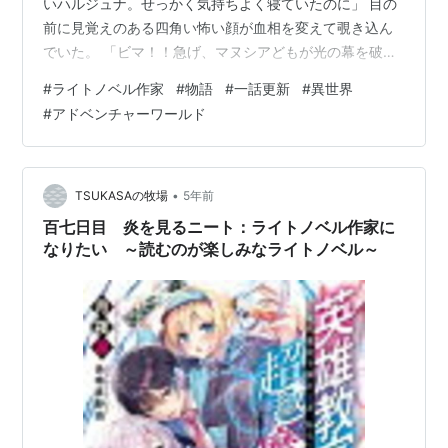
いハルジュナ。せっかく気持ちよく寝ていたのに」 目の
前に見覚えのある四角い怖い顔が血相を変えて覗き込ん
でいた。 「ビマ！！急げ、マヌシアどもが光の幕を破っ
てきやがった。今日はもう寝れそうにねーぞ」 その瞬
#
ライトノベル作家
#
物語
#
一話更新
#
異世界
間、僕の体に電流が走ったような感覚がした。いや、お
#
アドベンチャーワールド
かしい。そんなことが…。 「ハルジュナ、僕はまだ寝て
いるのか。ほんとにそんなことが…」 「何寝ぼけてん
だ。ベルーナ石がいつもより光ってやがる。街も騒がし
い。これは最悪の事態かもしれん。」 胸に目をやるとベ
•
TSUKASAの牧場
5年前
ルーナ石がはち切れんばかりに輝いている…
百七日目 炎を見るニート：ライトノベル作家に
なりたい ～読むのが楽しみなライトノベル～