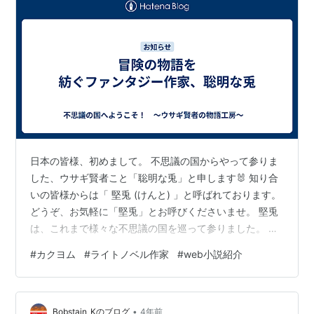
日本の皆様、初めまして。 不思議の国からやって参りま
した、ウサギ賢者こと「聡明な兎」と申します🐰 知り合
いの皆様からは「 堅兎 (けんと) 」と呼ばれております。
どうぞ、お気軽に「堅兎」とお呼びくださいませ。 堅兎
は、これまで様々な不思議の国を巡って参りました。 日
本での堅兎の使命は、感動と冒険の物語を紡ぐファンタ
#
カクヨム
#
ライトノベル作家
#
web小説紹介
ジー作家でございます。あなた様を心揺さぶる異世界へ
の旅へと誘わせていただきます。 さて、このブログのミ
ッションは、堅兎が紡いできた物語をより深く理解し、
•
愛でていただくことにあります。 つきましては、今後、
Bobstain_Kのブログ
4年前