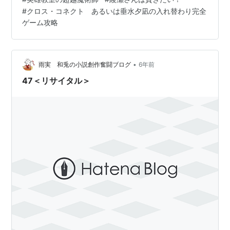
ス・コネクト あるいは垂水夕凪の入れ替わり完全ゲーム
#
クロス・コネクト あるいは垂水夕凪の入れ替わり完全
攻略 久追遥希 MF文庫J 「おススメのアニメ：2022年冬
ゲーム攻略
アニメ編」 挨拶 作品紹介「ライトノベル」 終わりに
次…
•
雨実 和兎の小説創作奮闘ブログ
6年前
47＜リサイタル＞