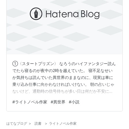
①〈スタートプリズン〉 なろうのハイファンタジー読ん
でたら寝るのが夜中の2時を越えていた。 寝不足なせい
か気持ちは読んでいた異世界のままなのに、現実は車に
乗り込み仕事に向かわなければいけない。 朝の占いじゃ
ないけど、通勤時の信号待ちが多い日は何だか不安にな
る。 そんな事を思う位に一日の始まりは大切だ。 今日は
#
ライトノベル作家
#
異世界
#
小説
対向車線の事故を目撃したが仕事に急ぎ走り続けると、
急に凄まじい衝撃が走り気を失う。 一瞬の出来事だった
ので確証は持てないが、車間距離が空いていた事から想
はてなブログ
>
読書
>
ライトノベル作家
像すると自分も背後からの衝突事故を受けたのだと思