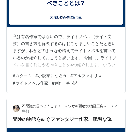
私は有名作家ではないので、ライトノベル（ライト文
芸）の書き方を解説するのはおこがましいことだと思い
ますが、私がどのような心構えでライトノベルを書いて
いるのか紹介しておこうと思います。 今回は、ライトノ
ベルを書く前にやるべきことを4つ紹介します。 いろい
ろなジャンルの小説を読む プロ作家の小説を写読する 知
#
カクヨム
#
小説家になろう
#
アルファポリス
識を蓄える 人物創造の特訓をする まとめ いろいろなジ
#
ライトノベル作家
#
創作
#
小説
ャンルの小説を読む ライトノベル作家を目指している方
は様々なきっかけで目指すようになったと思います。 例
えば、 書店で売られているライトノベルを読んだ。 小説
•
不思議の国へようこそ！ ～ウサギ賢者の物語工房～
2
家になろうやカクヨムで面白い小説を見つけた。 といっ
年前
たようなきっかけの方が多いかも…
冒険の物語を紡ぐファンタジー作家、聡明な兎