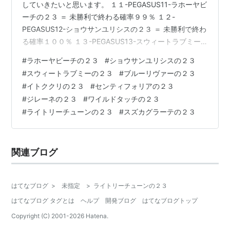
していきたいと思います。 １１-PEGASUS11-ラホーヤビ
ーチの２３ ＝ 未勝利で終わる確率９９％ １２-
PEGASUS12-ショウサンユリシスの２３ ＝ 未勝利で終わ
る確率１００％ １３-PEGASUS13-スウィートラブミー
の２３ ＝ 未勝利で終わる確率１００％ １４-
#
ラホーヤビーチの２３
#
ショウサンユリシスの２３
PEGASUS14-ブルーリヴァーの２３ ＝ ３勝以上する確率
#
スウィートラブミーの２３
#
ブルーリヴァーの２３
１００％ １５-PEGASUS15-イトククリの２３ ＝ ３勝以
#
イトククリの２３
#
センティフォリアの２３
上する確率９９％ １６-PEGASUS16-センティフォリア
#
ジレーネの２３
#
ワイルドタッチの２３
の２３ ＝ ３勝以上する確率９８％ １７-PEGASUS17-ジ
#
ライトリーチューンの２３
#
スズカグラーテの２３
レーネの２３ ＝ 未勝…
関連ブログ
はてなブログ
>
未指定
>
ライトリーチューンの２３
はてなブログ タグとは
ヘルプ
開発ブログ
はてなブログトップ
Copyright (C) 2001-
2026
Hatena.