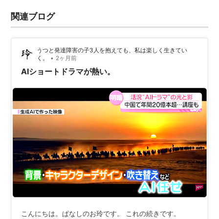
関連ブログ
うつと発達障害の子3人を抱えても、私は楽しく生きてい
•
く。
2ヶ月前
AIショートドラマが熱い。
こんにちは。ぱなしのお玲です。 これの続きです。