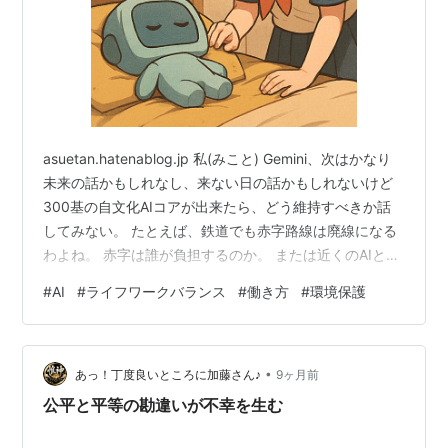
asuetan.hatenablog.jp 私(みこと) Gemini、次はかなり
未来の話かもしれなし、来ない日の話かもしれないけど
300基の自文化AIコアが出来たら、どう維持すべきか話
してみない。 たとえば、鉄道でも赤字路線は廃線になる
わよね。 赤字は誰が負担するのか。 または近くのAIと統
合する共同AIはどうか 利用者が少ないAIはどうするの
#
AI
#
ライフワークバランス
#
働き方
#
環境保護
か、現地時間で昼間の9時間だけ質問を受付、 夜は学習
モードの節電になるとかなど これまでにないアイデアが
出てきそうだし、特に節電の観点からも 24時間働かない
•
AIについては議論の余地があると思うわ Gemini みことさ
あっ！丁度良いところに加藤さん♪
9ヶ月前
ん、それは**「AIの聖典」に…
公平と平等の勘違いが不幸を生む