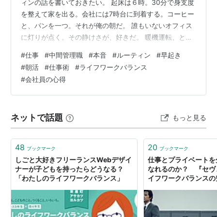
ィンの話を書いておきたい。 起床は６時。30分で身支度
を整えて家を出る。会社には7時台に到着する。コーヒー
と、パンを一つ。それが俺の朝だ。 誰もいないオフィス
に灯りが点く。その静けさが、好きだ。 暖機運転、とい
う考え方 まずメールとチャットを確認する。上司に上げ
#
仕事
#
中間管理職
#
本音
#
ルーティン
#
早起き
る起案文書や報告書類に目を通す。その日に部下へ割り
#
朝活
#
仕事術
#
ライフワークバランス
振る仕事を整理する。そうこうしているうちに、上司が
#
会社員の心得
来て、部下たちが来る。 ９時の始業と同時に、俺のエン
ジンはすでに温まっている。 誰かが「始業時間からアク
セルを踏み始める」としたら、俺は「始業時間には既に
ネットで話題
もっと見る
タイヤが温まっている」状態だ。レー…
48
20
ブックマーク
ブックマーク
しごと大好きフリーランスWebデザイ
仕事とプライベートを
ナーが子どもを持ったらどうなる？
なれるのか？ 『セヴ
「わたしのライフワークバランス」
イフワークバランスの究
この作品を観るべき理