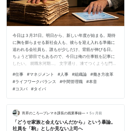
今日は３月31日。明日から、新しい年度が始まる。期待
に胸を膨らませる新社会人も、彼らを迎え入れる準備に
追われる会社員も、誰もが少しだけ、背筋が伸びる日。
ちょうど節目でもあるので、今日は俺の仕事観を記事に
したい。 就職氷河期…。 文字通り、凍てつくような門を
叩き、昭和の残り香を漂わせる上司たちに揉まれなが
#
仕事
#
マネジメント
#
人事
#
組織論
#
働き方改革
ら、俺は社会人としての産声を上げた。あの頃の教育
#
ライフワークバランス
#
中間管理職
#
本音
は、お世辞にも洗練されていたとは言えない。「いいか
#
コスパ
#
タイパ
らやれ」「見て覚えろ」。根性論と非効率の塊のような
現場で、俺たちはとにかく、目の前の仕事をがむしゃら
にこなすしかなかった。 あれから二十数年。今、目の前
にいる令和の若手社員たちは、驚くほど優秀で、…
•
宵昇のころ―プレマネ課長の残業事録―
5ヶ月前
「どうせ家族と会えないんだから」という暴論。
社員を「駒」としか見ない上司へ