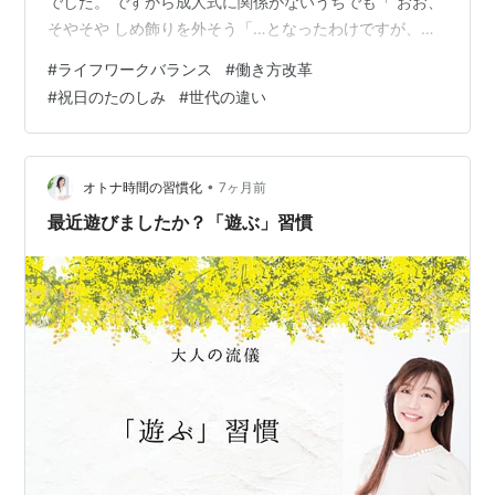
でした。 ですから成人式に関係がないうちでも「 おお、
そやそや しめ飾りを外そう「…となったわけですが、い
つの間にか 成人式は、土日と引っ付けるようになってし
#
ライフワークバランス
#
働き方改革
め飾りを 仕舞う時期を見失ってしまいそうです。成人式
#
祝日のたのしみ
#
世代の違い
といえば 二十歳から18歳になっています。これも物議を
醸していた のは覚えていますが いつから１８歳になった
のか解りません。 近年は国民の祝日は微妙に変わってい
ます。一番変わった のは、なんと言っても天皇誕生日で
•
オトナ時間の習慣化
7ヶ月前
すね。誰だったかボヤ…
最近遊びましたか？「遊ぶ」習慣