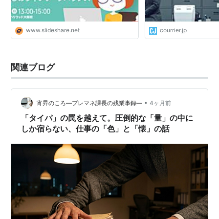
www.slideshare.net
courrier.jp
関連ブログ
•
宵昇のころ―プレマネ課長の残業事録―
4ヶ月前
「タイパ」の罠を越えて。圧倒的な「量」の中に
しか宿らない、仕事の「色」と「懐」の話