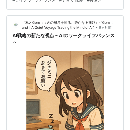
ので、この経営者の定義からすれば「優秀でない人間」
に分類されるだろう。 ただ、今回の炎上を眺めていて、
ある「致命的なボタンの掛け違い」が起きていることに
『私とGemini：AIの思考を辿る、静かなる旅路』-"Gemini
気づいた。これは誰が悪いという話ではなく、構造の整
•
and I: A Quiet Voyage Tracing the Mind of AI."
9ヶ月前
理が必要だ。 この議論は対立構造ではなく、三すくみの
AI戦略の新たな視点～AIのワークライフバランス
議論である まず前提として、この議論を…
～