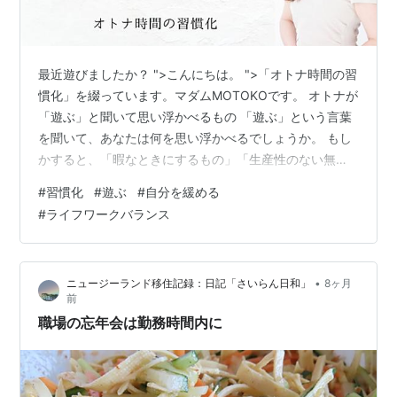
最近遊びましたか？ ">こんにちは。 ">「オトナ時間の習
慣化」を綴っています。マダムMOTOKOです。 オトナが
「遊ぶ」と聞いて思い浮かべるもの 「遊ぶ」という言葉
を聞いて、あなたは何を思い浮かべるでしょうか。 もし
かすると、「暇なときにするもの」「生産性のない無駄
な時間」「子どもがすること」といったイメージが浮か
#
習慣化
#
遊ぶ
#
自分を緩める
んだかもしれません。 オトナになると、遊びはどこか後
#
ライフワークバランス
ろめたいもの、優先順位の低いものとして扱われがちで
す。 でも、本当にそうでしょうか。子どもの頃を思い出
してみてください。学校から帰って友達と公園で遊んだ
•
ニュージーランド移住記録：日記「さいらん日和」
8ヶ月
り、好きなことに没頭したりしていたあの時間。遊ぶこ
前
とに夢中になるのが当たり前で…
職場の忘年会は勤務時間内に