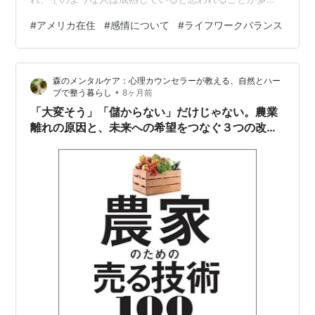
い。会社などの場面では色々な文化や考え方の人がい
#
アメリカ在住
#
感情について
#
ライフワークバランス
て、感情が少ない方が何かと物事がスムーズに運ぶから
だ。 でも感情はポジティブにも使える。本当に人を動か
すものは、必ず感情が伴っている。心に響くものは、大
森のメンタルケア：心理カウンセラーが教える、自然とハー
体が感情的なものだ。強い感情は文字となり、絵とな
•
ブで整う暮らし
8ヶ月前
り、物となり、他の人へと、時には世代を超えて伝わっ
「大変そう」「儲からない」だけじゃない。農業
ていく。発信する方も、強い感情…
離れの原因と、未来への希望をつなぐ３つの改善
提案