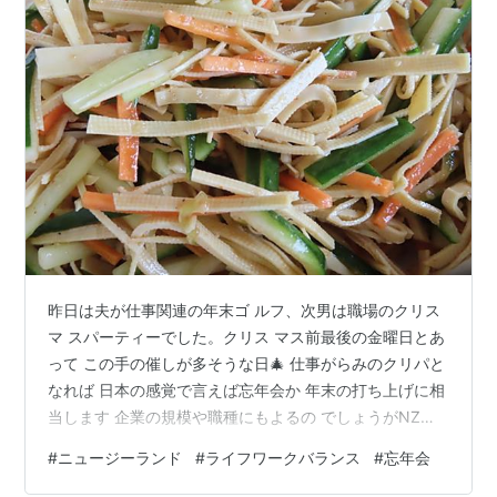
昨日は夫が仕事関連の年末ゴ ルフ、次男は職場のクリス
マ スパーティーでした。クリス マス前最後の金曜日とあ
って この手の催しが多そうな日🎄 仕事がらみのクリパと
なれば 日本の感覚で言えば忘年会か 年末の打ち上げに相
当します 企業の規模や職種にもよるの でしょうがNZで
はこの手の パーティーが勤務時間内に行 われることが多
#
ニュージーランド
#
ライフワークバランス
#
忘年会
いのは従業員 にフェアでいいなと思います 夫が平日の日
中ゴルフなら、 次男も社内パーティーで5時 過ぎにはタ