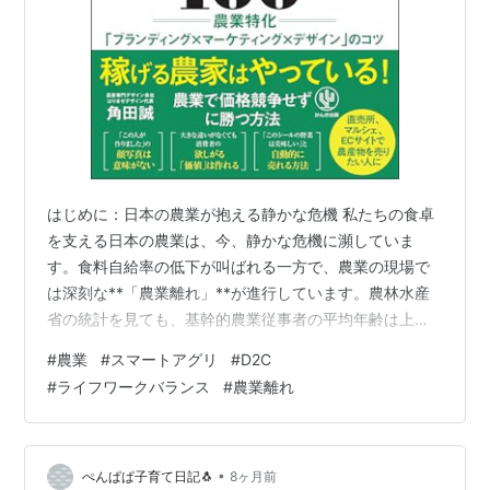
はじめに：日本の農業が抱える静かな危機 私たちの食卓
を支える日本の農業は、今、静かな危機に瀕していま
す。食料自給率の低下が叫ばれる一方で、農業の現場で
は深刻な**「農業離れ」**が進行しています。農林水産
省の統計を見ても、基幹的農業従事者の平均年齢は上が
り続け、後継者不足は深刻化する一方です。 なぜ、若者
#
農業
#
スマートアグリ
#
D2C
たちは農業という仕事から離れてしまうのでしょうか？
#
ライフワークバランス
#
農業離れ
「大変そう」「儲からない」といった漠然としたイメー
ジだけでなく、現代社会特有の構造的な問題が深く関わ
っています。 農業離れの「３つの構造的な原因」 農業離
れを加速させている主な原因は、もはや**「キツい労
•
ぺんぱぱ子育て日記🐧
8ヶ月前