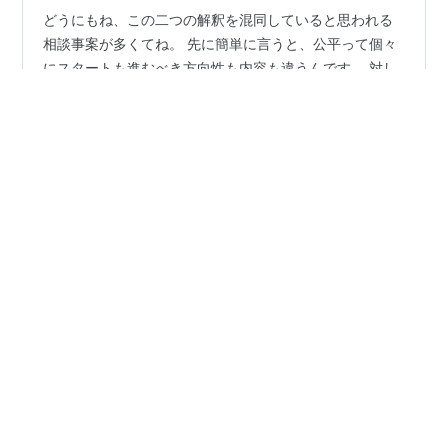
どうにもね、この二つの解釈を混同していると思われる
相談事案が多くてね。 先に簡単に言うと、公平って個々
にスタートも進むべき方向性も内容も違うんです。 対し
て平等って、言っちゃ何でもかんでも皆一律に同じ。
色々と相談事を聞いていると、差別だ、格差がどうのっ
て言う人程に、どうも違いが分かって無い人が多くて、
#
公平
#
平等
#
虐め
#
教育
#
障害者雇用
#
ADHD
問い返せば分かった様な返答はするけど、やはり本質を
#
ライフワークバランス
理解してない。 現代社会においては、公平さが注視され
る様にはなりましたけど、欲深さの成れの果てみたいな
人も多いのでね。 あの米の買い占め騒動なんて、欲深さ
『私とGemini：AIの思考を辿る、静かなる旅路』-"Gemini
のまんまでしょ？ 公平と平等の違いを例えるなら、私は
•
and I: A Quiet Voyage Tracing the Mind of AI."
10ヶ月前
少食なんですが、大食漢の集まりで皆平等だ…
AIメールは「効率」と「信頼」をトレードオフに
するか？上司のAI利用が部下から「不誠実」と見
なされる研究結果～人間らしさは人を繋ぐ～
www.psypost.org 私(みこと) この記事の要約と感想を頼
むわ Gemini みことさん、これはAIがもたらす**「人間関
係の非効率性」と「信頼のコスト」を浮き彫りにした、