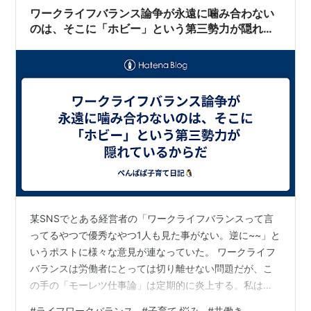
働」**だけではありません。構造的な課題…
ワークライフバランス論争が永遠に噛み合わない
のは、そこに「ホビー」という第三勢力が隠れて
いるからだ
某SNSでとある経営者の「ワークライフバランスって言
ってるやつで優秀なやつ1人も見た事がない。逆に~~」と
いうポストに様々な意見が連なっていた。 ワークライフ
バランスは労働者にとっては切り離せない問題だが、こ
の手の「モーレツ仕事論」は定期的に炎上する。私は絶
賛育児中でワークライフバランスに苦戦している一人な
#
ライフワークバランス
#
子育て 悩み
#
共働き