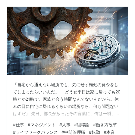
「自宅から通えない場所でも、気にせず転勤の発令をし
てしまったらいいんだ」 「どうせ平日は家に帰っても20
時とか21時で、家族と会う時間なんてないんだから。休
みの日に自宅に帰れるくらいの場所なら、何も問題ない
はずだ」 先日、部長が放ったその言葉に、俺は一瞬、呼
吸を忘れた。あまりに短絡的で、あまりに人間味を欠い
#
仕事
#
マネジメント
#
人事
#
組織論
#
働き方改革
た人事構想。そこには、社員一人ひとりに人生があり、
#
ライフワークバランス
#
中間管理職
#
転勤
#
本音