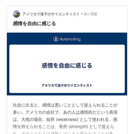
オを迎えに来て、 2人とも夕食は自宅でした。 いつも6時
•
15分きっかりに帰 って来るお隣さんも、昨日は 5時半帰
アメリカで迷子のサイエンティスト
8ヶ月前
りで早上がりでした 一定の飲酒なら運転ができる 国ゆ
感情を自由に感じる
え、日…
社会に出ると、感情は悪いこととして捉えられることが
多い。アメリカの会社で、あの人は感情的だという表現
は、大抵の場合、短所 (weakness) として使われる。感
情を抑えられることは、長所 (strength) として捉えら
れ、そのような人は成熟していると思われることが多