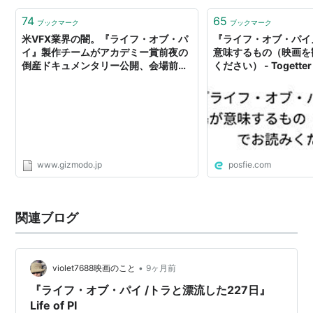
74
65
ブックマーク
ブックマーク
米VFX業界の闇。『ライフ・オブ・パ
『ライフ・オブ・パイ
イ』製作チームがアカデミー賞前夜の
意味するもの（映画を
倒産ドキュメンタリー公開、会場前で
ください） - Togetter
デモ（動画あり）
www.gizmodo.jp
posfie.com
関連ブログ
•
violet7688映画のこと
9ヶ月前
『ライフ・オブ・パイ /トラと漂流した227日』
Life of PI