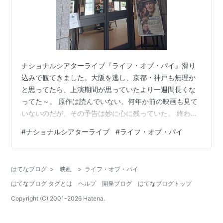
ナショナルシアターライブ『ライフ・オブ・パイ』滑り
込みで観てきました。大阪を逃し、京都・神戸も無理か
と思ってたら、上演期間が思っていたより一週間長くな
ってた～。 原作は読んでいない。何年か前の映画も見て
いないのだが、その予告は妙に心に残っていた。 終わっ
て、画面の向こうの客席と一緒にスタンディングしそう
#
ナショナルシアターライブ
#
ライフ・オブ・パイ
な気持を抑えつつ、画面に向かって拍手。 まず、パイ役
の役者さんの身体能力、そのしなやかさにつかまれる。
ベッドから飛び降りる瞬間の美しかったこと。 そして、
はてなブログ
>
映画
>
ライフ・オブ・パイ
パペットで登場する動物たち。ああ、こういうの、好
はてなブログ タグとは
ヘルプ
開発ブログ
はてなブログトップ
き。 登場人物の一人一人が愛おしく、パペットで登場す
る動物たちも愛おしく、それらの命が失われる…
Copyright (C) 2001-
2026
Hatena.