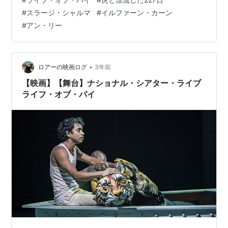
ルマ Suraj Sharma 1993年3月21日- インド ニューデリ
#
スラージ・シャルマ
#
イルファーン・カーン
ー出身。 壮年時代のパイを演じる、イルファーン・カー
#
アン・リー
ン Irrfan Khan 1967年1月7日 ｰ 2020年4月29日 インド
ラージャスターン州ジャイプル出身、インド マハーラー
シュトラ州ムンバイにて没 …
•
ロアーの映画ログ
3年前
【映画】【舞台】ナショナル・シアター・ライブ
ライフ・オブ・パイ