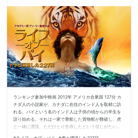
ランキング参加中映画 2012年 アメリカ合衆国 127分 カ
ナダ人の小説家が、カナダに在住のインド人を取材に訪
れる。パイという名のインド人は子供の頃からの半生を
語り始める。それは一家で乗船した貨物船が難破し、虎
と一緒に漂流、ただひとり生存したという信じがたい内
容であった。 少年時代のパイを演じる、スラージ・シャ
#
ライフ・オブ・パイ
#
虎と漂流した227日