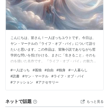
こんにちは、皆さん！一人ぼっちユウトです。今日は、
ヤン・マーテルの『ライフ・オブ・パイ』について語り
たいと思います。この作品は、冒険小説でありながら哲
学的な問いを投げかける、まさに「生きること」そのも
のを描いた名作です。 『ライフ・オブ・パイ』の魅力
『ライフ・オブ・パイ』は、インドの少年パイが、太平
#
一人ぼっち
#
孤独
#
自由
#
独身
#
一人暮らし
洋上で漂流する物語です。彼の唯一の同伴者は――なん
#
読書
#
ヤン・マーテル
#
ライフ・オブ・パイ
とベンガルトラのリチャード・パーカー。人間と猛獣が
#
ファッション
#
アクセサリー
一つの救命ボートで生き延びようとする設定だけで、す
でに心をわしづかみにされます。マーテルの筆致は、冒
険のスリルと同時に、静かな祈りや哲学的な問いを織り
ネットで話題
もっと見る
交ぜ、読者を深い思索へと誘います。 キャラクターの…