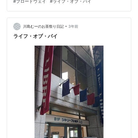
#
ブロードウェイ
#
ライフ・オブ・パイ
では3部門（舞台装置、照明、音響）で受賞した。 ブロ
ードウェイ公演でもロンドン公演から引き続き、Hiran
AbeysekeraがPi役を続投した。 演出はMax Webster。
•
その他の主なクリエイティブは以下の通り。 脚色 Lolita
川島むーのお茶祭り日記
3年前
Chakrabart…
ライフ・オブ・パイ