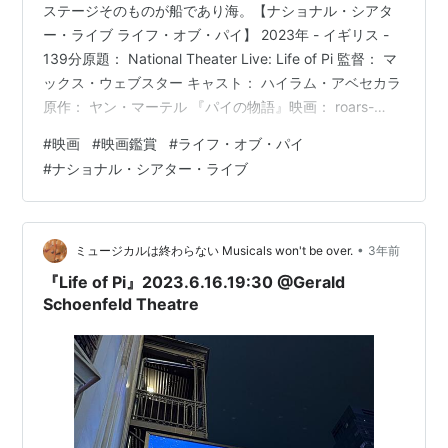
ステージそのものが船であり海。【ナショナル・シアタ
ー・ライブ ライフ・オブ・パイ】 2023年 - イギリス -
139分原題： National Theater Live: Life of Pi 監督： マ
ックス・ウェブスター キャスト： ハイラム・アベセカラ
原作： ヤン・マーテル 『パイの物語』映画： roars-
movie.hatenablog.comインドで動物園を運営している一
#
映画
#
映画鑑賞
#
ライフ・オブ・パイ
家に育った息子のパイ。国内の情勢不安から移住を決め
#
ナショナル・シアター・ライブ
た父に従い、パイの家族と動物を乗せた日本の船はカナ
ダに向けて出港するが、嵐に見舞われた船は沈没してし
まう。 事故原因の聞き取りをするため、唯一の生き残り
である…
•
ミュージカルは終わらない Musicals won't be over.
3年前
『Life of Pi』2023.6.16.19:30 @Gerald
Schoenfeld Theatre