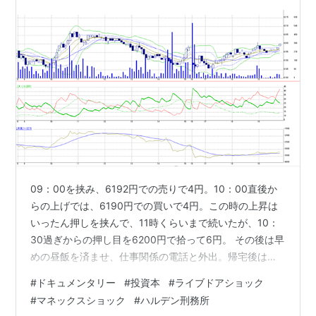
09：00を挟み、6192円での売りで4円。10：00直後か
らの上げでは、6190円での買いで4円。この時の上昇は
いったん押しを挟んで、11時くらいまで続いたが、10：
30過ぎからの押し目を6200円で拾って6円。 その後は早
めの昼飯を済ませ、仕事関係の電話と外出。帰宅後は、
NHK-BSで「世界一豪華な刑務所」というドキュメンタリ
#
ドキュメンタリー
#
投資本
#
ライブドアショック
ーをやっていたので、見てしまった。場所はノルウェ
#
マネックスショック
#
ハルデン刑務所
ー。ハルデン刑務所という。殺人などの重罪犯が収容さ