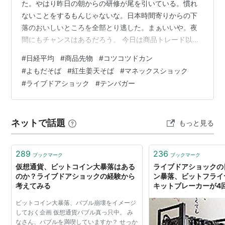
た。やはり昨日の朝からの研修が尾を引いている。慣れ
ないことをするもんじゃないな。日本時間寄りからの下
落のおいしいところを全部とり逃した。まぁいいや。夜
間にもチャンスはあるだろう。 今日は商品トレード以外
のことを書いてみたい。 株が上げている。多分、年末ま
#
日経平均
#
商品先物
#
コツコツドカン
でのどこかの時点で日経は40000円をトライするだろ
#
よもだそば
#
紅生姜天そば
#
マネックスショック
う。僕は短期トレードは商品だけ。株は20銘柄近く持っ
#
ライブドアショック
#
テンバガー
ているが、全て長期保有だ。古いものだと25年以上にな
る。でも、優良株を選んで計画的に株式投資をしてきた
わけではない。実は商品を始めた当初数年間は、株券を
ネットで話題
もっと見る
担保にして（6割くらいの値段で現金評価…
289
236
ブックマーク
ブックマーク
仮想通貨、ビットコイン大暴落はある
ライブドアショックの
のか？ライブドアショックの経験から
ン暴落、ビットフライ
考えてみる
キットブレーカーが4回
全力２階建
ビットコイン大暴落、バブル崩壊をイメージ
しておく企画 仮想通貨バブル真っ只中。 み
なさん、バブルを満喫していますか？ せっか