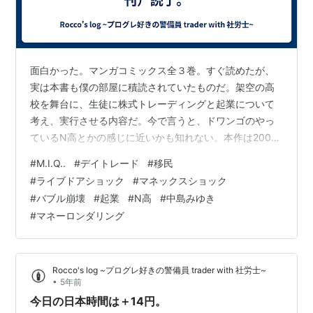
面白かった。マンガコミックス全３巻。すぐ読めたが、
実は本書も僕の部屋に積読されていたものだ。架空の高
校を舞台に、生徒に株式トレーディングと起業について
考え、実行させる内容だ。今で言うと、ドワンゴのやっ
ているN高とかの感じに近いかも知れない。本作は2004
年頃に週刊少年マガジンに連載されていた、とある。 日
#
M.I.Q..
#
デイトレード
#
移民
経平均はその前年、2003年の春に、7603円で、バブル
#
ライブドアショック
#
マネックスショック
崩壊後13年続いた下げ相場の当面の底を付けた。りそな
#
バブル崩壊
#
起業
#
N高
#
中島みゆき
の実質国有化の前後だったと思う。僕も当時の講義で、
#
マネーロンダリング
ここが底だろう、と言う話をしたが、その後株価はリー
マンショックによって7000円を割れることになる。ま、
それは後の話だが、本作は連載後に…
Rocco's log ~プログレ好きの警備員 trader with 社労士~
•
5年前
今日の日本時間は＋14円。