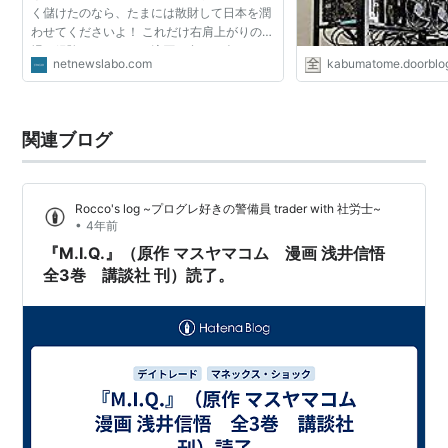
く儲けたのなら、たまには散財して日本を潤
わせてくださいよ！ これだけ右肩上がりの相
場を経験していると、流石に多くの人はそろ
netnewslabo.com
kabumatome.doorblog
そろ心配になってきます。 どこかで仮想通
貨、ビットコイン...
関連ブログ
Rocco's log ~プログレ好きの警備員 trader with 社労士~
•
4年前
『M.I.Q.』（原作 マスヤマコム 漫画 浅井信悟
全3巻 講談社 刊）読了。