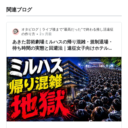
関連ブログ
オタビログ｜ライブ後まで“最高だった”で終わる推し活遠征
•
の作り方
2ヶ月前
あきた芸術劇場ミルハスの帰り混雑・規制退場・
待ち時間の実態と回避法｜遠征女子向けホテル戦
略