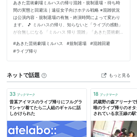
あきた芸術劇場ミルハスの帰り混雑・規制退場・待ち時
間の実態と回避法｜遠征女子向けホテル戦略 ※混雑状況
は公演内容・規制退場の有無・終演時間によって変わり
ます。 🎵 ミルハスの帰り、知らないと「ライブの感動」
が台無しになる 「ミルハス 帰り 混雑」「あきた芸術劇
場ミルハス 規制退場 待ち時間」などで検索している人向
#
あきた芸術劇場ミルハス
#
規制退場
#
混雑回避
けに、終演後が実際どれくらいきついのか、そして回避
#
ライブ帰り
できるのかをリアルにまとめた。 ライブ最高だった。感
動した。あの曲が聴けた——そのテンションのまま外に
出た瞬間、「これマジで最悪」ってなる帰り道がミルハ
ネットで話題
もっと見る
スにはある。 出口に向かえば人だかり。エスカレーター
に乗るまでに10分以上。ようやく…
33
18
ブックマーク
ブックマーク
昔某アイマスのライブ帰りにフルグラ
武蔵野の森アリーナで
Tシャツ着てたら二人組のギャルに話
唯のライブ帰りのオタ
しかけられた
されている京王線の駅
の様子を撮ったツイー
ないくせに勝手なこと
ださい」のクソリプが