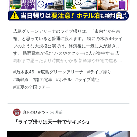
広島グリーンアリーナのライブ帰りは、「市内だから余
裕」と思っていると普通に疲れます。 特に乃木坂46ライ
ブのような大規模公演では、終演後に一気に人が動きま
す。 路面電車が混む バスやタクシーに人が集中する 広
島駅まで思ったより時間がかかる 新幹線や終電で焦る ホ
テルを取ればよかった、となる という流れになりやすい
#
乃木坂46
#
広島グリーンアリーナ
#
ライブ帰り
です。 結論：広島グリーンアリーナのライブ帰りは、遠
#
新幹線
#
路面電車
#
ホテル
#
ライブ遠征
征組ほど余裕を持った行動が必要です。新幹線や終電が
#
真夏の全国ツアー
不安な人は、無理に当日帰りせず、広島駅周辺や紙屋
町・本通周辺のホテル泊も検討した方が安心です。 広島
遠征はホテル確保がかなり大事です ライブ後に広島駅ま
で戻るだけでも意外と疲れます。新…
•
真珠のひみつ
5ヶ月前
『ライブ帰りは天一軒でヤキメシ』