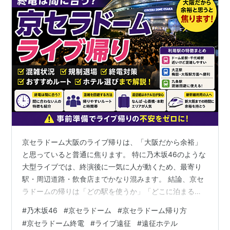
京セラドーム大阪のライブ帰りは、「大阪だから余裕」
と思っていると普通に焦ります。 特に乃木坂46のような
大型ライブでは、終演後に一気に人が動くため、最寄り
駅・周辺道路・飲食店までかなり混みます。 結論、京セ
ラドームの帰りは「どの駅を使うか」「どこに泊まる
か」「終電をどこまで意識するか」で快適さがかなり変
#
乃木坂46
#
京セラドーム
#
京セラドーム帰り方
わります。 先に結論 最寄り駅は混雑しやすい 大正駅・
#
京セラドーム終電
#
ライブ遠征
#
遠征ホテル
ドーム前千代崎駅・九条駅を使い分ける 終電ギリギリの