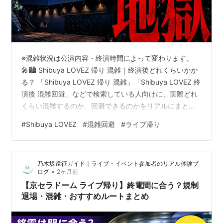
※混雑状況は公演内容・終演時間によって変わります。
🎤🏙️ Shibuya LOVEZ 帰り 混雑｜終演後どれくらいかか
る？ 「Shibuya LOVEZ 帰り 混雑」「Shibuya LOVEZ 終
演後 混雑回避」などで検索している人向けに、実際どれ
くらい混雑するのか、回避できるのかをリアルにまとめ
た。 ライブ最高だったのに、帰りで全部持っていかれる
#
Shibuya LOVEZ
#
混雑回避
#
ライブ帰り
——それが渋谷の現実。 Shibuya LOVEZは2026年6月に
開業したばかりの新会場。キャパは最大約2,026名（スタ
ンディング時）。終演と同時に約2,000人が一斉に動き始
乃木坂遠征ガイド｜ライブ・イベント参加者のリアル体験ブ
め、会場前の井の頭通りへ流れ込む。そこに「もとから
•
ログ
2ヶ月前
混んでいる渋谷の…
【京セラドーム ライブ帰り】終電間に合う？規制
退場・混雑・おすすめルートまとめ