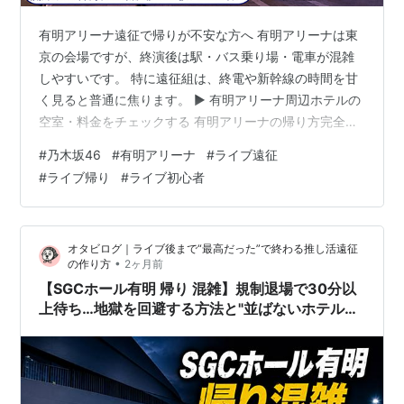
有明アリーナ遠征で帰りが不安な方へ 有明アリーナは東
京の会場ですが、終演後は駅・バス乗り場・電車が混雑
しやすいです。 特に遠征組は、終電や新幹線の時間を甘
く見ると普通に焦ります。 ▶ 有明アリーナ周辺ホテルの
空室・料金をチェックする 有明アリーナの帰り方完全ガ
イド｜終電・東京駅・新橋方面への帰り方と混雑対策 遠
#
乃木坂46
#
有明アリーナ
#
ライブ遠征
征組はホテルも先に確認しておくと安心です 有明アリー
#
ライブ帰り
#
ライブ初心者
ナ周辺はライブ開催日が近づくと宿泊料金が上がりやす
くなります。 ▶ 有明アリーナおすすめホテルまとめ 有明
アリーナのライブで意外と不安になるのが、終演後の帰
オタビログ｜ライブ後まで“最高だった”で終わる推し活遠征
り方です。 東京の会場なので「なんとかなる」と思いが
•
の作り方
2ヶ月前
ちですが、ライブ後は 規制退…
【SGCホール有明 帰り 混雑】規制退場で30分以
上待ち…地獄を回避する方法と"並ばないホテル戦
略