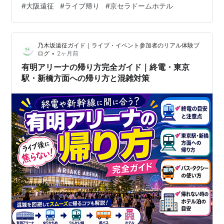
#
大阪遠征
#
ライブ帰り
#
京セラドームホテル
予定は危険 遠征組はなんば・心斎橋・本町周辺のホテル
が安心 新幹線利用なら時間にかなり余裕を持つ 京セラド
ーム遠征で帰りに焦りたくない人へ ライブ後は駅混雑で
乃木坂遠征ガイド｜ライブ・イベント参加者のリアル体験ブ
移動に時間がかかることがあります…
•
ログ
2ヶ月前
有明アリーナの帰り方完全ガイド｜終電・東京
駅・新橋方面への帰り方と混雑対策