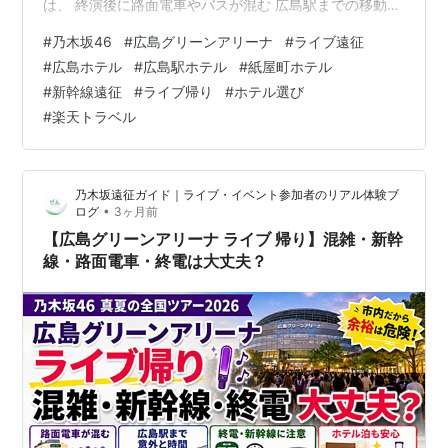
は、 終演後に路面電車やバスが混む 広島駅までの移動で
地味に疲れる 新幹線の時間が気になって焦る 会場近くの
#
乃木坂46
#
広島グリーンアリーナ
#
ライブ遠征
ホテルは早めに埋まりやすい 安さだけで選ぶと移動が面
#
広島ホテル
#
広島駅ホテル
#
紙屋町ホテル
倒になる ということが普通にあります。 結論から言う
#
新幹線遠征
#
ライブ帰り
#
ホテル選び
と、広島グリーンアリーナ遠征のホテルは「広島駅周
#
楽天トラベル
辺」か「紙屋町・本通周辺」が正解です。 この記事で
は、乃木坂ライブ遠征目線で、 広島グリーンアリーナ遠
征でおすすめの宿泊エリア 広島駅周…
乃木坂遠征ガイド｜ライブ・イベント参加者のリアル体験ブ
•
ログ
3ヶ月前
【広島グリーンアリーナ ライブ 帰り】混雑・新幹
線・路面電車・終電は大丈夫？