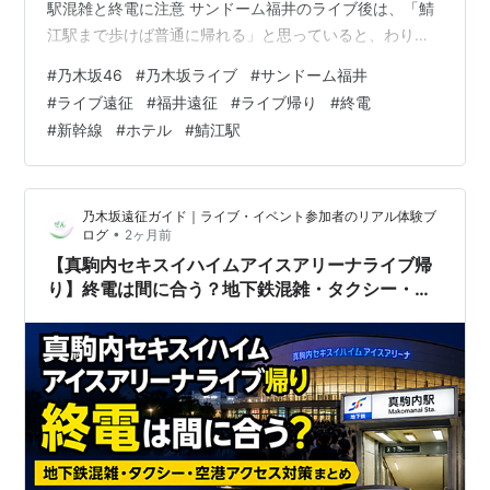
駅混雑と終電に注意 サンドーム福井のライブ後は、「鯖
江駅まで歩けば普通に帰れる」と思っていると、わりと
詰みます。 理由は、会場から最寄りの鯖江駅まで徒歩約
#
乃木坂46
#
乃木坂ライブ
#
サンドーム福井
15〜20分かかるうえに、終演後は駅へ向かう人が一気に
#
ライブ遠征
#
福井遠征
#
ライブ帰り
#
終電
集中するからです。 特に注意したいのは、次の3つで
#
新幹線
#
ホテル
#
鯖江駅
す。 鯖江駅までの徒歩移動で時間がかかる 電車の本数が
多くない 福井駅・敦賀駅方面の新幹線接続に余裕がない
遠征で不安がある人は、福井駅周辺にホテルを取ってお
乃木坂遠征ガイド｜ライブ・イベント参加者のリアル体験ブ
くのが一番安心です。 先に結論 …
•
ログ
2ヶ月前
【真駒内セキスイハイムアイスアリーナライブ帰
り】終電は間に合う？地下鉄混雑・タクシー・空
港アクセス対策まとめ