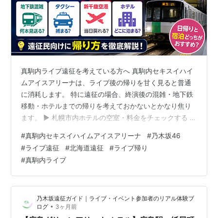
真駒内ライブ遠征を考えている方へ 真駒内セキスイハイ
ムアイスアリーナは、ライブ後の帰りを甘く見ると普通
に消耗します。 特に遠征の場合、終演後の混雑・地下鉄
移動・ホテルまでの帰りを考えておかないとかなり焦り
ます。 ▶ 札幌市内ホテルの空室・料金をチェックする 結
論から言うと、真駒内セキスイハイムアイスアリーナの
#
真駒内セキスイハイムアイスアリーナ
#
乃木坂46
ライブ帰りは、地下鉄南北線で札幌市内へ戻るのが基本
#
ライブ遠征
#
北海道遠征
#
ライブ帰り
です。 ただし、終演後は人が一気に動くため、真駒内駅
#
真駒内ライブ
周辺や地下鉄はかなり混雑します。 「地下鉄があるから
余裕で帰れる」と思っていると、普通に疲れます。 特に
遠征民は、 真駒内駅までの移動 地下鉄の混雑 札幌駅ま
乃木坂遠征ガイド｜ライブ・イベント参加者のリアル体験ブ
で戻る時間 新千歳空港やホテル…
•
ログ
3ヶ月前