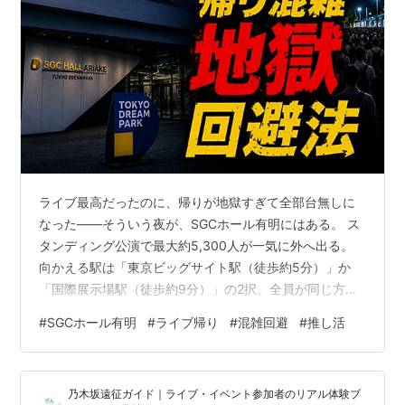
ライブ最高だったのに、帰りが地獄すぎて全部台無しに
なった——そういう夜が、SGCホール有明にはある。 ス
タンディング公演で最大約5,300人が一気に外へ出る。
向かえる駅は「東京ビッグサイト駅（徒歩約5分）」か
「国際展示場駅（徒歩約9分）」の2択。全員が同じ方向
に歩き、同じ改札に向かう。 しかも2026年3月オープン
#
SGCホール有明
#
ライブ帰り
#
混雑回避
#
推し活
の新会場。3F・4F席はエスカレーターが使えず、薄暗い
狭い階段での退場になった事例がこけら落とし公演から
早速報告されている。規制退場が入れば、ホールの外に
乃木坂遠征ガイド｜ライブ・イベント参加者のリアル体験ブ
出るまでに30分以上かかることもある。 「SGCホール有