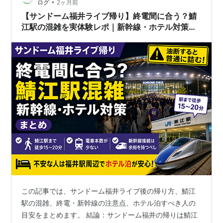
•
ログ
2ヶ月前
明 帰り 混雑」「SGCホール有明 規制退場 待ち時間」な
【サンドーム福井ライブ帰り】終電間に合う？鯖
どで検索している…
江駅の混雑を実体験レポ｜新幹線・ホテル対策ま
とめ
この記事では、サンドーム福井ライブ後の帰り方、鯖江
駅の混雑、終電・新幹線の注意点、ホテル泊すべき人の
目安をまとめます。 結論：サンドーム福井の帰りは鯖江