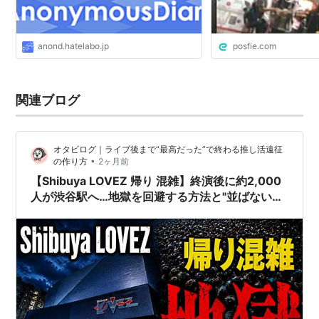
anond.hatelabo.jp
posfie.com
関連ブログ
オタビログ｜ライブ後まで“最高だった”で終わる推し活遠征
•
の作り方
2ヶ月前
【Shibuya LOVEZ 帰り 混雑】終演後に約2,000
人が渋谷駅へ…地獄を回避する方法と"並ばないホ
テル戦略"