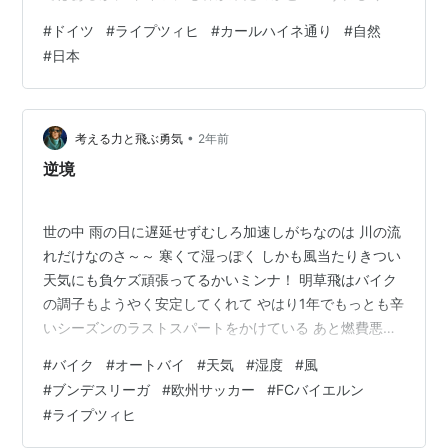
る。 散歩にはもってこいの季節である。 先日の日曜日
#
ドイツ
#
ライプツィヒ
#
カールハイネ通り
#
自然
は、お外で過ごすには大変気持ち良い季節であった。 も
#
日本
はや、太陽がわたしを呼んでいるのではないかと、錯覚
を起こすくらいの 晴れ間に、ついつい外に出ずにはいら
れなかった。 さて今回は、そんなお出かけ日和に散歩に
訪れた、わたしのお気に入り スポットを紹介したい。 お
•
考える力と飛ぶ勇気
2年前
気に入りを見つけてしまった 最近…
逆境
世の中 雨の日に遅延せずむしろ加速しがちなのは 川の流
れだけなのさ～～ 寒くて湿っぽく しかも風当たりきつい
天気にも負ケズ頑張ってるかいミンナ！ 明草飛はバイク
の調子もようやく安定してくれて やはり1年でもっとも辛
いシーズンのラストスパートをかけている あと燃費悪く
なった件な エアフィルターと点火プラグ交換で幾分かは
#
バイク
#
オートバイ
#
天気
#
湿度
#
風
改善したと思うよ たぶん15年当時からのがそのまんまだ
#
ブンデスリーガ
#
欧州サッカー
#
FCバイエルン
ったろうからね(^^;) その内エアフィルターの交換は自力
#
ライプツィヒ
でやったb っても バイク屋に 「現行のレッツ(4サイク
ル)と以前のレッツ4は形状違うんで気をつけてください