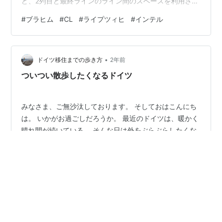
ど、2列目と最終ラインのライン間のスペースを利用され
て、決定機を作られることが多くなりやすいので、やは
#
ブラヒム
#
CL
#
ライプツィヒ
#
インテル
りピボーテはチュアメニを起用したいのが本音。 セカン
ドレグでの逆転もありえてしまう、20182019のアヤック
ス戦が脳裏に焼き付く。怪我人が多いのも気がかり。 た
•
だサポーターとしては勝利を願う、信じる以外の選択肢
ドイツ移住までの歩き方
2年前
はない。Hala Madrid! 他のカードも触れたいと思いま
ついつい散歩したくなるドイツ
す。うーんインテル強い、
みなさま、ご無沙汰しております。 そしておはこんにち