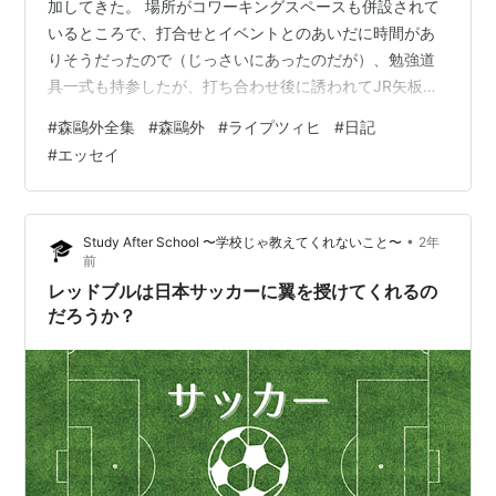
加してきた。 場所がコワーキングスペースも併設されて
いるところで、打合せとイベントとのあいだに時間があ
りそうだったので（じっさいにあったのだが）、勉強道
具一式も持参したが、打ち合わせ後に誘われてJR矢板駅
周辺をウロウロしていたら、あっという間にトークイベ
#
森鷗外全集
#
森鷗外
#
ライプツィヒ
#
日記
ントの時間。従ってレポートの進捗はナシ。 栃木産のい
#
エッセイ
ちご。大ぶりで完熟していて甘さはグンバツでした日付
が22日から23日へ変わる頃に自宅へと戻った。ポストを
見ると、関川夏央『私説昭和史3 昭和時代回想』（中公
•
Study After School 〜学校じゃ教えてくれないこと〜
2年
文庫）が届いている。昭和時代回想-私説昭和史３ (中公
前
文庫 せ 9-6)作者:関川 夏央…
レッドブルは日本サッカーに翼を授けてくれるの
だろうか？