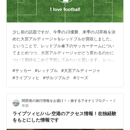
少し前の話題ですが、今季のJ3優勝、来季のJ2昇格を決
めた大宮アルディージャをレッドブルが買収しました。
ということで、レッドブル傘下のサッカーチームについ
てまとめつつ、大宮アルディージャがどう変わるのかに
ついて期待をこめて予想してみたいと思います。 レッド
ブル傘下のサッカーチーム ライプツィヒ ドイツの最上位
#
サッカー
#
レッドブル
#
大宮アルディージャ
リーグであるブンデスリーガに所属しているチーム。
#
ライプツィヒ
#
ザルツブルク
#
リーズ
UEFAチャンピオンズリーグ24-25の本戦にも出場してい
る。レッドブル傘下のチームでは最も実力のあるチーム
と言える。「RBライプツィヒ」が正式名称で、RBは
•
関西発の旅行情報をお届け！～旅するアオナミブログ～
2
RedBullではなくて、RasenBallsportの略だが、どう考え
年前
てもRedB…
ライプツィヒ/ハレ空港のアクセス情報！在独経験
をもとにした情報です