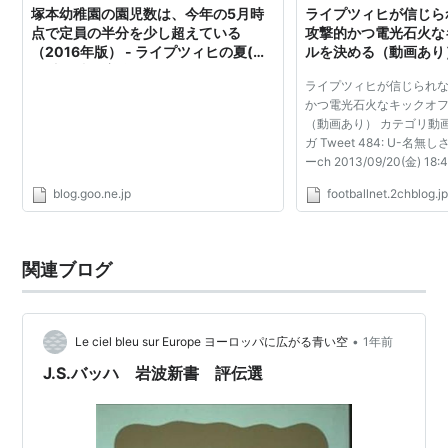
塚本幼稚園の園児数は、今年の5月時
ライプツィヒが信じら
点で定員の半分を少し超えている
攻撃的かつ電光石火な
（2016年版） - ライプツィヒの夏(別
ルを決める（動画あり） : 
題:怠け者の美学)
ライプツィヒが信じられ
かつ電光石火なキックオ
（動画あり） カテゴリ動
ガ Tweet 484: U-
ーch 2013/09/20(金) 18:4
ID:tZhgDXD10 rb leipzig vf
blog.goo.ne.jp
footballnet.2chblog.j
september 2013 1 0 fra
OF THE YEAR http://www.
関連ブログ
•
Le ciel bleu sur Europe ヨーロッパに広がる青い空
1年前
J.S.バッハ 岩波新書 評伝選