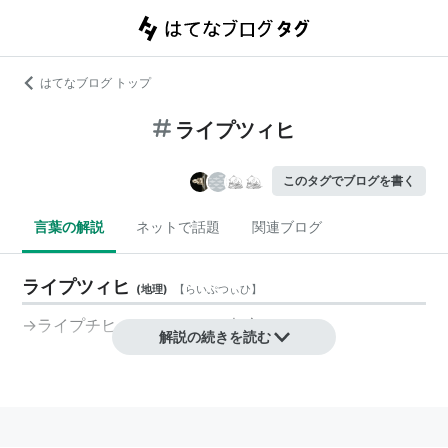
はてなブログ トップ
ライプツィヒ
このタグでブログを書く
言葉の解説
ネットで話題
関連ブログ
ライプツィヒ
(
地理
)
【
らいぷつぃひ
】
→ライプチヒ （ ドイツの都市 ）
解説の続きを読む