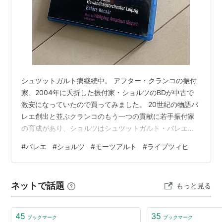
シュツットガルト病継続中。 アフター・クランコの振付
家、2004年に夭折した振付家・ショルツのBDが中古で
激安になっていたので買ってみました。 20世紀の物語バ
レエ創出と並ぶクランコのもう一つの貢献に若手振付家
の育成があり、ショルツはシュツットガルト・バレエ出
身（ハイデの弟子）。 映画を見る前は、ショルツは聞い
#
バレエ
#
ショルツ
#
モーツアルト
#
ライプツィヒ
たことがあるけど…、という感じで、最近聞かないのは
亡くなっていたからで、それも良くわかっていなかっ
た。 「春の祭典」でのちょっと内臓系？前衛だったとい
ネットで話題
もっと見る
ううっすらとした記憶の誤解があり、昨年のマラーホフ
祭りの時に買った「ドイツ語圏ダンサー3選」DVDで唯一
ピンときていなかった木村キヨコさん…
45
35
ブックマーク
ブックマーク