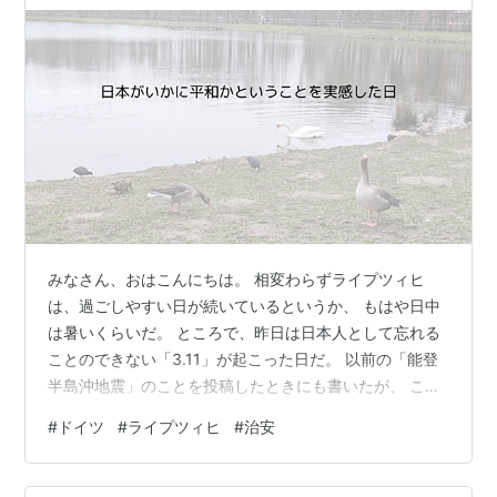
みなさん、おはこんにちは。 相変わらずライプツィヒ
は、過ごしやすい日が続いているというか、 もはや日中
は暑いくらいだ。 ところで、昨日は日本人として忘れる
ことのできない「3.11」が起こった日だ。 以前の「能登
半島沖地震」のことを投稿したときにも書いたが、 こち
らに来て、日本を思う気持ちは、日本にいるとき以上に
#
ドイツ
#
ライプツィヒ
#
治安
とても近くに 感じるようになった。だからこそ、能登半
島地震でも大変心を痛めたし、 心が苦しくて仕方なかっ
た。 東日本大震災から１３年。遠く離れた鹿児島で、わ