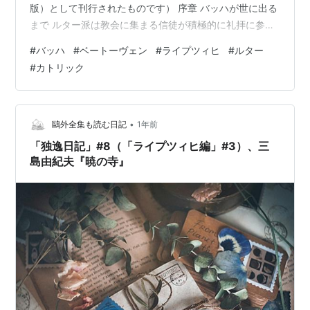
版）として刊行されたものです） 序章 バッハが世に出る
まで ルター派は教会に集まる信徒が積極的に礼拝に参加
できるように、信徒が歌う歌が生まれた。 カトリック教
#
バッハ
#
ベートーヴェン
#
ライプツィヒ
#
ルター
会では原則として信徒は歌うことなく、聖歌隊の歌に耳
#
カトリック
を傾けていた。 ルター派はドイツ語の典礼文を作った。
これは信徒が積極的に礼拝に参加することができるよう
にとの目的である。これに付随してドイツ語の讃美歌を
作り信徒に与えた。 カトリック教会は反宗教改革…
•
鷗外全集も読む日記
1年前
「独逸日記」#8（「ライプツィヒ編」#3）、三
島由紀夫『暁の寺』