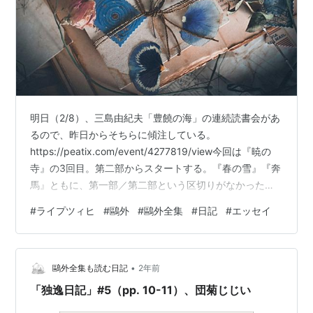
明日（2/8）、三島由紀夫「豊饒の海」の連続読書会があ
るので、昨日からそちらに傾注している。
https://peatix.com/event/4277819/view今回は『暁の
寺』の3回目。第二部からスタートする。『春の雪』『奔
馬』ともに、第一部／第二部という区切りがなかった
が、『暁の寺』ではその構成になっている。きっと前半
#
ライプツィヒ
#
鷗外
#
鷗外全集
#
日記
#
エッセイ
（第一部）と後半（第二部）とがかなりテイストが異な
っているからだろう。 第一部はむしろ本多繁邦のトラベ
ローグかつ三島の仏教論披露になっているのに対して、
•
第二部はだいぶストーリィテリングを回復しているか
鷗外全集も読む日記
2年前
ら。いやあ、前半は読むのが苦しかったなあ。 それに比
「独逸日記」#5（pp. 10-11）、団菊じじい
べて第二部は軽やか…