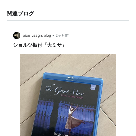
関連ブログ
•
pico_usagi’s blog
2ヶ月前
ショルツ振付「大ミサ」