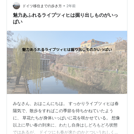
•
たしはまだ中学生だった。 あのとき確か、校内放送で東
ドイツ移住までの歩き方
2年前
日本で非常に大きな地震が起こった、という ニュースを
魅力あふれるライプツィヒは掘り出しものがいっ
聴いたことは鮮明に覚えている…
ぱい
みなさん、おはこんにちは。 すっかりライプツィヒは春
陽気で、散歩をすればこの季節を待ちかねていたよう
に、 草花たちが身体いっぱいに花を咲かせている。 想像
以上に早い春の到来に、わたし自身はしどろもどろ状態
ではあるが、 ドイツにも春が来たのかとついうれしくな