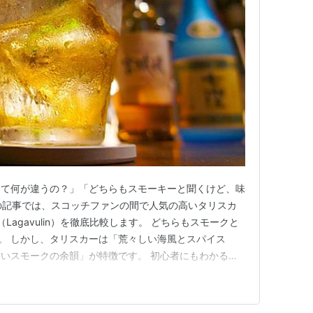
って何が違うの？」「どちらもスモーキーと聞くけど、味
の記事では、スコッチファンの間で人気の高いタリスカ
ン（Lagavulin）を徹底比較します。 どちらもスモークと
”。 しかし、タリスカーは「荒々しい海風とスパイス
いスモークの余韻」が特徴です。 初心者にもわかるよ
おすすめの飲み方まで詳しく解説します。 タリスカー
リスカー ラガヴーリン 地域 スカイ島 アイラ島 創業年