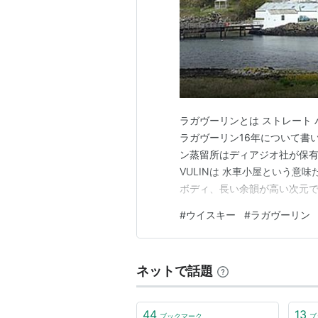
ラガヴーリンとは ストレート ハ
ラガヴーリン16年について書
ン蒸留所はディアジオ社が保有す
VULINは 水車小屋という意
ボディ、長い余韻が高い次元
人、アイラの王などと呼ばれて
#
ウイスキー
#
ラガヴーリン
ています。 ストレート 香り
に塩気も感じられた。 …
ネットで話題
44
13
ブックマーク
ブ