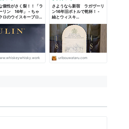
な個性がさく裂！！「ラ
さようなら新宿 ラガヴーリ
ーリン 16年」 - ちゃ
ン16年旧ボトルで乾杯！ -
クロのウイスキーブロ
紬とウィスキ
ソーダ割（ハイボール）
ー
うウイスキーを探してま
з`)
ウイ
スキーブログ
ww.whiskeywhisky.work
uribouwataru.com