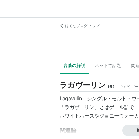
はてなブログ トップ
言葉の解説
ネットで話題
関
ラガヴーリン
(
食
)
【
らがう゛ー
Lagavulin、シングル・モルト・
「ラガヴーリン」とはゲール語で「
ホワイトホース
や
ジョニーウォーカ
関連語