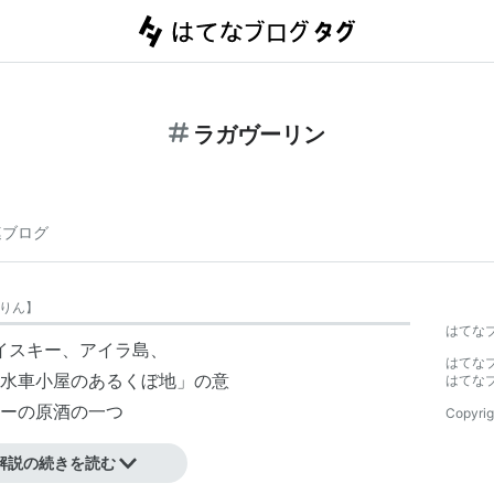
ラガヴーリン
連ブログ
りん
】
はてな
ウイスキー、
アイラ島
、
はてな
水車小屋のあるくぼ地」の意
はてな
ー
の原酒の一つ
Copyrig
解説の続きを読む