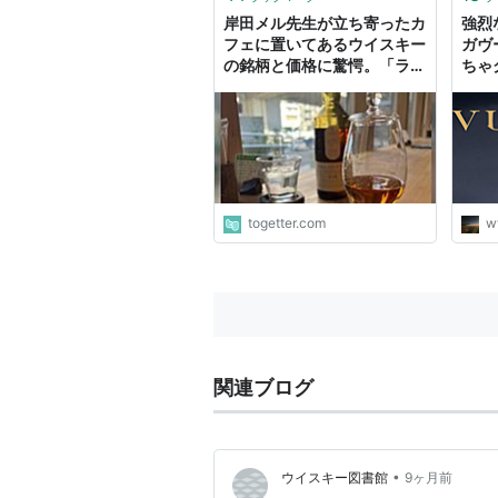
岸田メル先生が立ち寄ったカ
強烈
フェに置いてあるウイスキー
ガヴ
の銘柄と価格に驚愕。「ラガ
ちゃ
ヴーリン16年が550円」他
グ。
に合
す(*´
togetter.com
w
関連ブログ
•
ウイスキー図書館
9ヶ月前