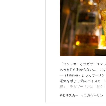
「タリスカーとラガヴーリン
の方向性がわからない…」 こ
ー（Talisker）とラガヴーリ
潮気を感じる“海のウイスキー
感」、ラガヴーリンは「深く甘
うに、味・香り・飲みやすさ・
#
タリスカー
#
ラガヴーリン
とラガヴーリンとは？ 項目 タ
1830年 1816年 ス…