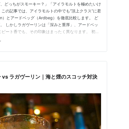
グ、どっちがスモーキー？」「アイラモルトを極めたいけ
 この記事では、アイラモルトの中でも“頂上クラス”に君
lin）とアードベッグ（Ardbeg）を徹底比較します。 ど
。 しかしラガヴーリンは「深みと重厚」、アードベッ
じピート香でも、その印象はまったく異なります。 初心
・香り・価格・飲み方を詳しく解説します。 ラガヴー
グ
 ラガヴーリン アードベッグ 地域 スコットランド・ア
…
 vs ラガヴーリン｜海と煙のスコッチ対決
】