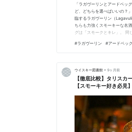
「ラガヴーリンとアードベッ
ど、どちらを選べばいいの？」
臨するラガヴーリン（Lagavu
ちらも力強くスモーキーな名酒
グは「スモークとキレ」。 同
者にも違いがわかるように、味
#
ラガヴーリン
#
アードベッ
リンとアードベッグとは？ 項目
イラ島 スコットランド・アイ
•
ウイスキー図書館
9ヶ月前
【徹底比較】タリスカー
【スモーキー好き必見