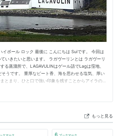
イボール ロック 最後に こんにちは Suiです。 今回は
いていきたいと思います。 ラガヴーリンとは ラガヴーリ
る蒸溜所で、LAGAVULINはゲール語でLagは窪地、
味だそうです。 重厚なピート香、海を思わせる塩気、厚い
でまとまり、ひと口で強い印象を残すことからアイラの巨
います。 また、ホワイトホースのキーモルトにもなっ
はドライフルーツの甘さと焚き火のような煙たさ、かすか
もっと見る
6
ックマーク
ブックマーク