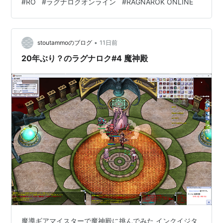
#
RO
#
ラグナロクオンライン
#
RAGNAROK ONLINE
のを売り払ったりも含め40M溜まったので露店鯖に戦車
カードを見にいったところ42M…ちょっと足りないけど
中央値40Mに対して7月移行のデータだと50M前後なの
•
で安そう。 ということでB鯖に戻って倉庫からzenyにな
stoutammoのブログ
11日前
りそうなものを探したところアメジストの欠片が100個ほ
20年ぶり？のラグナロク#4 魔神殿
どあったので買取露…
魔導ギアマイスターで魔神殿に挑んでみた インクイジタ