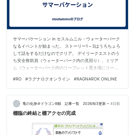
サマーバケーション in セスルムニル・ウォーターパーク
なるイベントが始まった。 ストーリー1～3はうろちょろ
して話をするだけなのでクリア。 デイリークエストのう
ち安全救助員（ウォーターパーク内の見回り）、ミリア
ム（ウォーターパーク内のリーフレット置き場にリーフ
レットを配置）、スアド(水着)（ウォーターパーク内で迷
#
RO
#
ラグナロクオンライン
#
RAGNAROK ONLINE
子探し）の3つはパーク内をうろちょろすれば良いので
OK問題なし。 素麺商人、イカ丸焼き商人、スイカデザー
ト商人の討伐＆納品については討伐対象モンスターのい
•
るマップにレベル制限あり。 素麺商人：なめらかな麺
竜の化身＠ドラゴンB鯖 記事一覧 2026/8/3更新
4日前
（たぶん「大浴場メディタティオ」がLv210からが最低ラ
棚臨の終結と棚アクセの完成
イン） イカ丸焼き商人：…