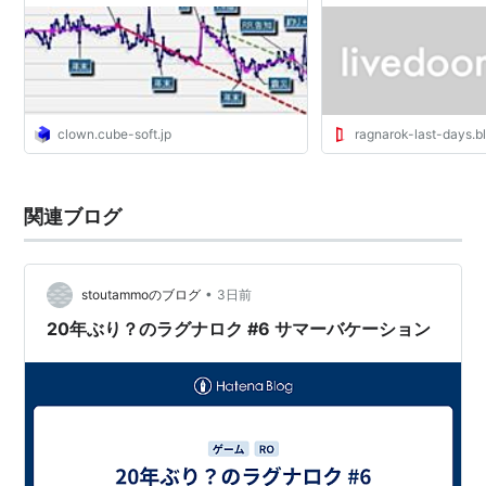
を確認したブログ
clown.cube-soft.jp
ragnarok-last-days.bl
関連ブログ
•
stoutammoのブログ
3日前
20年ぶり？のラグナロク #6 サマーバケーション