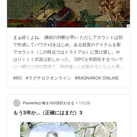
まぁ続くよね。 継続の判断が早い ただしアカウントは別
で作成してパワチx2をはじめ、ある程度のアイテムを新
アカウント（この時点ではトライアル）に受け渡し。や
はりミミミ武器は欲しかった。 旧PCを初期化するついで
に一瞬だけ2PC環境で。RDP越しに起動するとなんか重
かった。旧PCもRTX2060なのでROぐらい余裕なはずな
#
RO
#
ラグナロクオンライン
#
RAGNAROK ONLINE
んですが、RDPだからですかね。まぁいいや。 そんなこ
んなでアイテム受け渡しが0時頃に終わった（1時）ので
利用券を入れてミミミ超級3まで一気に駆け抜けました。
•
後々必要になるクエスト（異世界、フレイムヴァレー、
Piametteが俺を100倍狂わせる
13日前
七王家とユミルの心臓、テラグローリア、イルシオン、
もう3年か…（正確にはまだ）3
賢者の遺産）はこな…