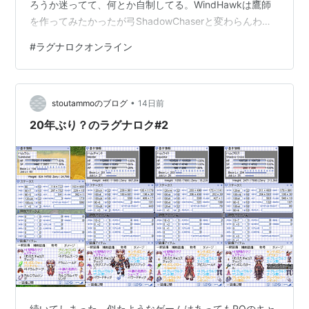
ろうか迷ってて、何とか自制してる。WindHawkは鷹師
を作ってみたかったが弓ShadowChaserと変わらんわと
思って、Storageに点在する物を探してる最中なのだ。
#
ラグナロクオンライン
これ、使い方が良くわからんが？ GenesisRayより
Damageが出てるCrossRain…。正し連射速度はお察し。
いやBootsを交換すればCooldown-2secだったかな？ 行
•
けると思うんだ。 23rd Annversaryに追加で来たこれ、
stoutammoのブログ
14日前
Level Up…
20年ぶり？のラグナロク#2
続いてしまった。似たようなゲームはあってもROのキャ