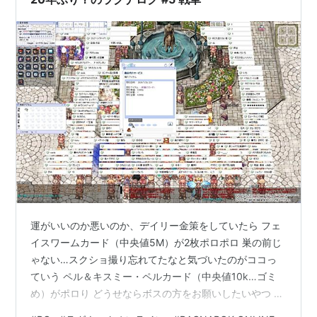
運がいいのか悪いのか、デイリー金策をしていたら フェ
イスワームカード（中央値5M）が2枚ポロポロ 巣の前じ
ゃない…スクショ撮り忘れてたなと気づいたのがココっ
ていう ペル＆キスミー・ペルカード（中央値10k…ゴミ
め）がポロり どうせならボスの方をお願いしたいやつ 名
誉を買取露店で売り払ったり、王家を箱にして開けたも