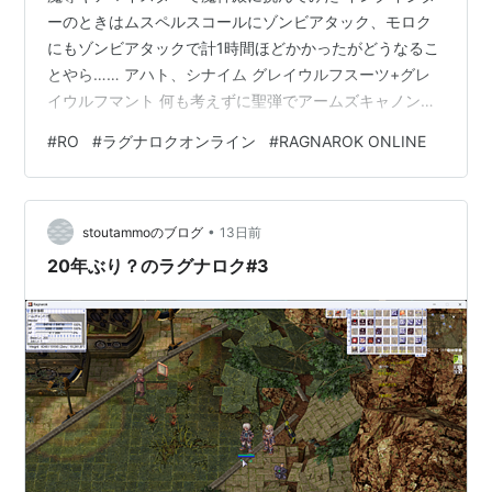
ーのときはムスペルスコールにゾンビアタック、モロク
にもゾンビアタックで計1時間ほどかかったがどうなるこ
とやら…… アハト、シナイム グレイウルフスーツ+グレ
イウルフマント 何も考えずに聖弾でアームズキャノン連
打、危なげなく1分かからず2体とも処理。 プリナラネア
#
RO
#
ラグナロクオンライン
#
RAGNAROK ONLINE
シャピニハ+世界樹のほこり 凍結がダルい＆凍結中にユ
ピテルサンダーくらったっぽくて死にかけた、凍結対策
したいけど水鎧にアンフロというのは聞き覚えがない。
•
アンフロ聖鎧ってやつでいいのか？ ムスペルスコール ル
stoutammoのブログ
13日前
シウス+ピオニーマミー のつもりで装備変更忘れたまま
20年ぶり？のラグナロク#3
突入。途中で気づいてもたも…