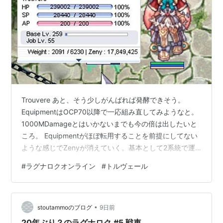
Trouvere あと、そう少しがんばれば発酵できそう。
EquipmentはOCP70以降で一応組み直してみようなと。
1000MDamageとはいかないまでも今の倍は出したいと
ころ。 Equipmentがほぼ転用することを前提にしてない
ような感じでZenyが消えていく。基本として2系統で運
用で組むのがいけないのだと思う。最初Trouvereは
#
ラグナロクオンライン
#
トルヴェール
MetallicとRinstormの併用でEquipmentを揃えて、今もそ
んな感じだしな～。 他 Imperial Guard Cardinal lvl250止
めで必要物資を目的に派遣予定。各部位の変更は最小限
•
に抑えたい。 Hyper Novice Su…
stoutammoのブログ
9日前
20年ぶり？のラグナロク #5 戦車