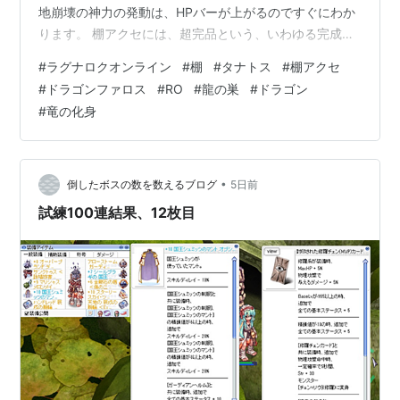
地崩壊の神力の発動は、HPバーが上がるのですぐにわか
ります。 棚アクセには、超完品という、いわゆる完成品
を超えた自分好みのエンチャントを夢見ることもでき
#
ラグナロクオンライン
#
棚
#
タナトス
#
棚アクセ
る、というものです。それがこちら わたしこれ善意1つで
#
ドラゴンファロス
#
RO
#
龍の巣
#
ドラゴン
確定上書きエンチャントかと勘違いしていまして、 実は
#
竜の化身
こうなのです。抽選。お金持ちができる追加上書きエン
チャントですね。あるいは棚プロさんなど、昔エンドコ
ンテンツとして通ってた方たち、うらやましいです。多
分漢字エンチャントになればなる…
•
倒したボスの数を数えるブログ
5日前
試練100連結果、12枚目