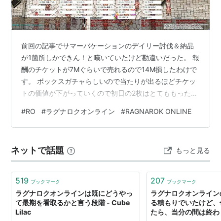
前回の記事でサマーバケーションのデイリー討伐＆納品
が1箇所しかできん！と嘆いていたけど勘違いだった。 報
酬のチケットが7Mぐらいで売れるので14M損したわけで
す。 ボックスガチャらしいので当たりが出るほどチケッ
トの価値が下がっていくので初日の2枚はとてももったい
ない。 ねじれた暗黒の地：体に良いハーブ ヴェルンド渓
#
RO
#
ラグナロクオンライン
#
RAGNAROK ONLINE
谷（ねじれた暗黒の地から）：なめらかな麺 歪んだブリ
ミル（ねじれた暗黒の地から）：夏スイカ ヴェルンド渓
谷、歪んだブリミルは囲まれると寝転がれる。デュアル
ネットで話題
もっと見る
キャノン出しつつ気をつければなんとかなる。 で、チケ
ットを売り払ったことで一気に目標額を突破 60Mぐらい
で買いたかったが見当たら…
519
207
ブックマーク
ブックマーク
ラグナロクオンラインは既にどうやっ
ラグナロクオンライン
て最期を看取るかと言う段階 - Cube
る積もりでいたけど、
Lilac
たら、当分の間は終わ