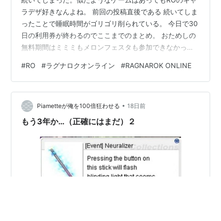
ラデザ好きなんよね。 前回の投稿直後である 続いてしま
ったことで睡眠時間がゴリゴリ削られている。 今日で30
日の利用券が終わるのでここまでのまとめ。 おためしの
無料期間はミミミもメロンフェスタも参加できなかった
ので、利用券を入れて遊ぶとまた別ゲーという感じ。 キ
#
RO
#
ラグナロクオンライン
#
RAGNAROK ONLINE
ャラ ドラム 支援寄りが苦しくて作り直した。ついでにミ
ミミ利用。 インクイジターで物理系のミミミ装備をもら
ったので魔法系の装備をもらおう！という完璧な判断
•
（大間違い） ミミミ装備じゃ詠唱もディレイも残るので
Piametteが俺を100倍狂わせる
18日前
イヌハッカメテオの連射ができない→マタタビランスで
もう3年か…（正確にはまだ）２
ちまちま処理。 メロンフォック…