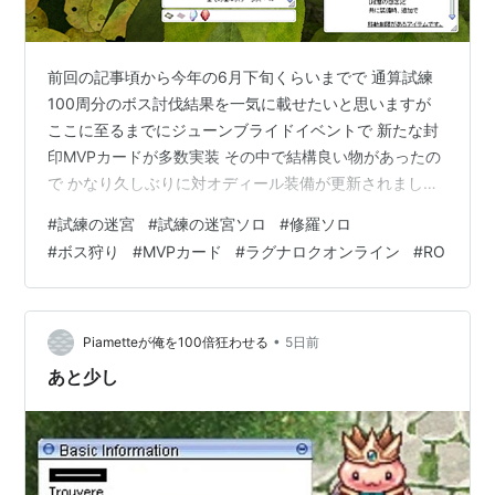
前回の記事頃から今年の6月下旬くらいまでで 通算試練
100周分のボス討伐結果を一気に載せたいと思いますが
ここに至るまでにジューンブライドイベントで 新たな封
印MVPカードが多数実装 その中で結構良い物があったの
で かなり久しぶりに対オディール装備が更新されました
肩のカードを封印修羅チェンｃへ 封印されてないカード
#
試練の迷宮
#
試練の迷宮ソロ
#
修羅ソロ
と比べると大分弱いけど 現状存在する普通の肩カードと
#
ボス狩り
#
MVPカード
#
ラグナロクオンライン
#
RO
比べると値段の割に性能が良かったので 採用しました 鎧
のカードを封印アルフォシオMVPｃへ 既にオディールの
95％Fleeは余裕で足りていますが 殺意の怨念とセット効
果での最大HPUP効果が強い Vit110あればFlee+50も…
•
Piametteが俺を100倍狂わせる
5日前
あと少し