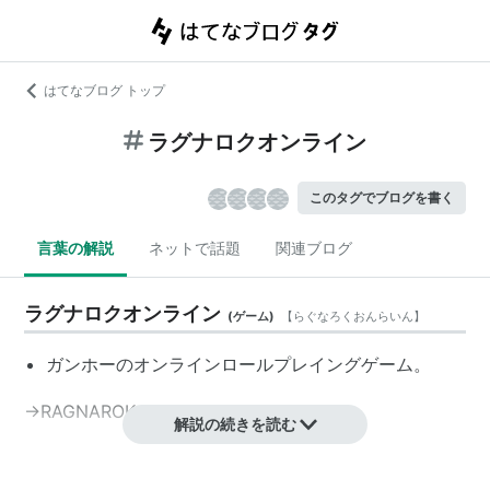
はてなブログ トップ
ラグナロクオンライン
このタグでブログを書く
言葉の解説
ネットで話題
関連ブログ
ラグナロクオンライン
(
ゲーム
)
【
らぐなろくおんらいん
】
ガンホーのオンラインロールプレイングゲーム。
→RAGNAROK ONLINE
解説の続きを読む