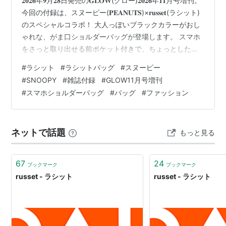
𝟐𝟎𝟐𝟔年𝟗月𝟐𝟖日発売の𝐆𝐋𝐎𝐖(グロー)𝟐𝟎𝟐𝟔年𝟏𝟏月号増刊。
今回の付録は、スヌーピー(𝐏𝐄𝐀𝐍𝐔𝐓𝐒)×𝐫𝐮𝐬𝐬𝐞𝐭(ラシット)
のスペシャルコラボ！ 大人っぽいブラックカラーがおし
ゃれな、がま口ショルダーバッグが登場します。 スマホ
をさっと取り出せる前ポケット付きで、ちょっとしたお
出かけにも便利そうなアイテムです♪ 詳細はこちらから▼
#
ラシット
#
ラシットバッグ
#
スヌーピー
GLOW（グロー）2026年11月号増刊 宝島社 Amazon
#
SNOOPY
#
雑誌付録
#
GLOW11月号増刊
𝐘𝐨𝐮𝐭𝐮𝐛𝐞でもレビューやサイズ感を紹介してます▼
#
スマホショルダーバッグ
#
バッグ
#
ファッション
youtu.be 𝐆𝐋𝐎𝐖𝟏𝟏月号はこちらから▼
yukariimo09.hatenablog.com 発売日・価格 𝐒𝐈𝐙𝐄 スヌ
ー…
ネットで話題
もっと見る
67
24
ブックマーク
ブックマーク
russet - ラシット
russet - ラシット