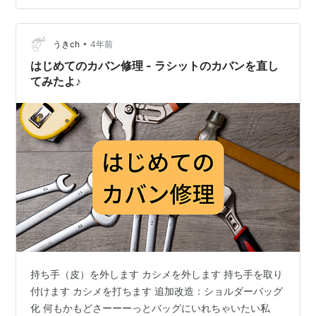
気に入りのアイテムであるほど良いものを着たいという
願望があります。決して安くはありませんが、縫製がし
っかりしていて、着る度に馴染んでほどよく味があるも
•
うきch
4年前
のになることは実証済み。20代でフリー…
はじめてのカバン修理 - ラシットのカバンを直し
てみたよ♪
持ち手（皮）を外します カシメを外します 持ち手を取り
付けます カシメを打ちます 追加改造：ショルダーバッグ
化 何もかもどさーーーっとバッグにいれちゃいたい私