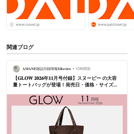
www.russet.jp
www.palcloset.jp
関連ブログ
•
𝐀𝐌𝐀𝐍𝐄雑誌付録情報&𝐑𝐞𝐯𝐢𝐞𝐰
10時間前
【𝐆𝐋𝐎𝐖 𝟐𝟎𝟐𝟔年𝟏𝟏月号付録】スヌーピー の大容
量トートバッグが登場！発売日・価格・サイズま
とめ