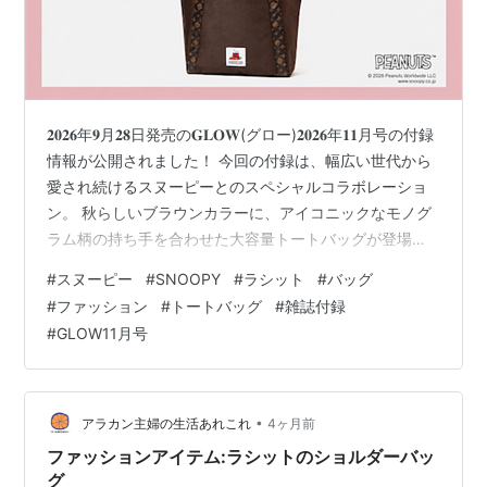
𝟐𝟎𝟐𝟔年𝟗月𝟐𝟖日発売の𝐆𝐋𝐎𝐖(グロー)𝟐𝟎𝟐𝟔年𝟏𝟏月号の付録
情報が公開されました！ 今回の付録は、幅広い世代から
愛され続けるスヌーピーとのスペシャルコラボレーショ
ン。 秋らしいブラウンカラーに、アイコニックなモノグ
ラム柄の持ち手を合わせた大容量トートバッグが登場し
ます。 フロントにはスヌーピーが描かれた𝐏𝐄𝐀𝐍𝐔𝐓𝐒の
#
スヌーピー
#
SNOOPY
#
ラシット
#
バッグ
タグがあしらわれ、シンプルな中にも可愛らしさを感じ
#
ファッション
#
トートバッグ
#
雑誌付録
るデザイン。 GLOW（グロー）2026年11月号 | 宝島社 |
#
GLOW11月号
本 | 通販 | Amazon お買い物にはもちろん、お仕事や普
段のお出かけなど、幅広いシーンで活躍してくれそうで
す♪ 今回は、𝐆𝐋𝐎𝐖𝟐𝟎𝟐𝟔年𝟏𝟏月号の…
•
アラカン主婦の生活あれこれ
4ヶ月前
ファッションアイテム:ラシットのショルダーバッ
グ