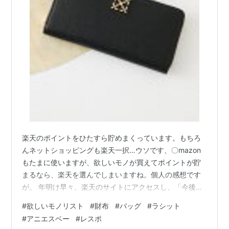
楽天のポイントをひたすら貯めまくっています。もちろ
んネットショッピングも楽天一択…ウソです、〇mazon
もたまに使いますが、欲しいモノが買えてポイントが貯
まるなら、楽天を選んでしまいますね。個人の感想です
が。 年明け早々、楽天のサイトにアクセスし、「今後欲
しいモノ」をピックアップ。それだけでは飽き足らず、
#
欲しいモノリスト
#
財布
#
バッグ
#
ラシット
欲しいモノをお気に入りに次々と放り込んだら、以外と
#
アニエスベー
#
レスポ
あった…。 洋服は激安の〇HEINでも間に合いますが、お