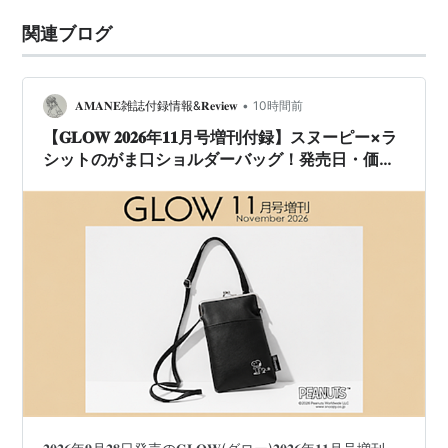
関連ブログ
•
𝐀𝐌𝐀𝐍𝐄雑誌付録情報&𝐑𝐞𝐯𝐢𝐞𝐰
10時間前
【𝐆𝐋𝐎𝐖 𝟐𝟎𝟐𝟔年𝟏𝟏月号増刊付録】スヌーピー×ラ
シットのがま口ショルダーバッグ！発売日・価
格・サイズまとめ