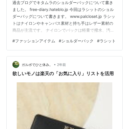
過去ブログでキタムラのショルダーバックについて書き
ました。 free-diary.hateblo.jp 今回はラシットのショル
ダーバッグについて書きます。 www.palcloset.jp ラシッ
トはナイロンやキャンバス素材と持ち手はレザー素材の
商品が主流です。 ナイロンでバックは軽量で撥水、汚れ
に強いです。持ち手はレザーの丈夫で劣化しづらく長期
#
ファッションアイテム
#
ショルダーバック
#
ラシット
の使用に持ちこたえてくれます。 通勤していた時は、ラ
シットのトートバッグ一択でした。10年は普通に使えま
す。 カジュアル感もあるので、通勤だけで無く日常遣い
•
にも使えます。 今はショルダーバッグを使っています。
ガルボでひと休み。
2年前
使っているラシットのショルダーバックです。…
欲しいモノは楽天の「お気に入り」リストを活用