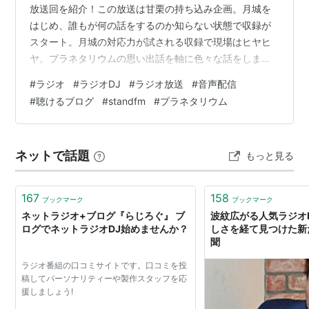
放送回を紹介！この放送は甘栗の持ち込み企画。月城を
はじめ、誰もが何の話をするのか知らない状態で収録が
スタート。月城の対応力が試される収録で現場はヒヤヒ
ヤ。プラネタリウムの思い出話を軸に色々な話をしまし
た。プラネタリウムのネタでこれだけ話せるのが凄
#
ラジオ
#
ラジオDJ
#
ラジオ放送
#
音声配信
い！？みなさんの思い出話も教えてくださいね！ ランキ
#
聴けるブログ
#
standfm
#
プラネタリウム
ング参加中ラジオランキング参加中音声コンテンツ
ネットで話題
もっと見る
167
158
ブックマーク
ブックマーク
ネットラジオ+ブログ『らじろぐ』 ブ
波紋広がる人気ラジオ
ログでネットラジオDJ始めませんか？
しさを経て見つけた新た
聞
ラジオ番組の口コミサイトです。口コミを投
稿してパーソナリティーや製作スタッフを応
援しましょう!