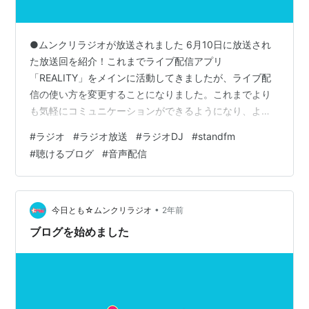
●ムンクリラジオが放送されました 6月10日に放送され
た放送回を紹介！これまでライブ配信アプリ
「REALITY」をメインに活動してきましたが、ライブ配
信の使い方を変更することになりました。これまでより
も気軽にコミュニケーションができるようになり、より
身近に感じられるようになるのではないかと考えており
#
ラジオ
#
ラジオ放送
#
ラジオDJ
#
standfm
ます。これからもムンクリの応援をよろしくお願い致し
#
聴けるブログ
#
音声配信
ます。 ランキング参加中ラジオランキング参加中音声コ
ンテンツ
•
今日とも☆ムンクリラジオ
2年前
ブログを始めました