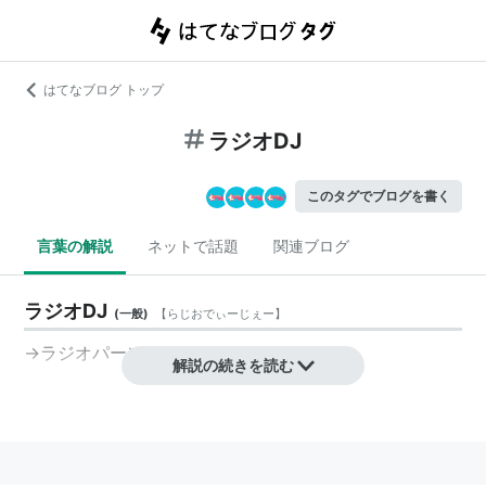
はてなブログ トップ
ラジオDJ
このタグでブログを書く
言葉の解説
ネットで話題
関連ブログ
ラジオDJ
(
一般
)
【
らじおでぃーじぇー
】
→
ラジオパーソナリティ
解説の続きを読む