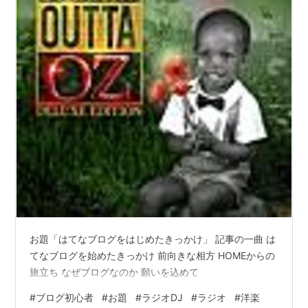
お題「はてなブログをはじめたきっかけ」 記事の一曲 は
てなブログを始めたきっかけ 前向きな相方 HOMEからの
旅立ち なぜブログなのか 願いを込めて
#
ブログ初心者
#
お題
#
ラジオDJ
#
ラジオ
#
洋楽