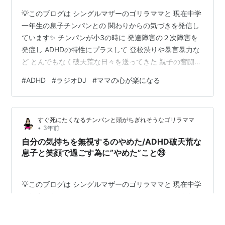
💡このブログは シングルマザーのゴリラママと 現在中学
一年生の息子チンパンとの 関わりからの気づきを発信し
ています✨ チンパンが小3の時に 発達障害の２次障害を
発症し ADHDの特性にプラスして 登校渋りや暴言暴力な
ど とんでもなく破天荒な日々を送ってきた 親子の奮闘秘
話が満載です。 私たちは、 どうしていいかわからず 親
#
ADHD
#
ラジオDJ
#
ママの心が楽になる
子でどん底まで行きました。 毎日死にたかった日々から
親子で笑顔で過ごす為の 立ち直り方を１つ１つお伝えし
ています💡 子どもも破天荒な特性をもっているけど、 さ
すぐ死にたくなるチンパンと頭がちぎれそうなゴリラママ
らに 私のしくじった関わりによって こじらせまくった子
•
3年前
育て。 こんな私でも立ち直れたのだから 「絶対に大丈
自分の気持ちを無視するのやめた/ADHD破天荒な
夫」と伝え…
息子と笑顔で過ごす為に”やめた”こと㉙