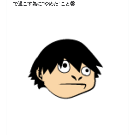
で過ごす為に”やめた”こと㉜