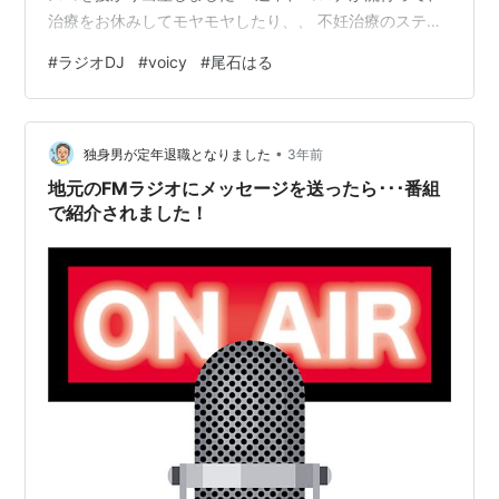
治療をお休みしてモヤモヤしたり、、 不妊治療のステー
ジも年齢も上がって、補助金がもらえなくなったり（最
#
ラジオDJ
#
voicy
#
尾石はる
後はほとんど自費）、、 友達の妊娠報告に喜べなくなっ
たり、、 でも、諦めずにがんばろうと言ってくれた夫と
家族のおかげで、治療を続けられました。 生まれてきて
•
くれたことに感謝しかないです。 「我が家の希望の星」
独身男が定年退職となりました
3年前
そんなムスコは、すくすくと育ってくれて、早９カ月。
地元のFMラジオにメッセージを送ったら･･･番組
夜泣きで寝不足だろうが、抱っこ…
で紹介されました！