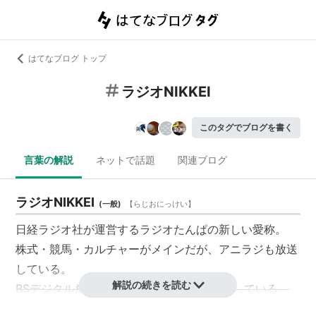
はてなブログ トップ
ラジオNIKKEI
このタグでブログを書く
言葉の解説
ネットで話題
関連ブログ
ラジオNIKKEI
(
一般
)
【
らじおにっけい
】
日経ラジオ社
が運営する
ラジオたんぱ
の新しい愛称。
株式・競馬・カルチャーがメインだが、アニラジも放送
している。
解説の続きを読む
BSデジタル放送でもほとんどの番組を放送している。