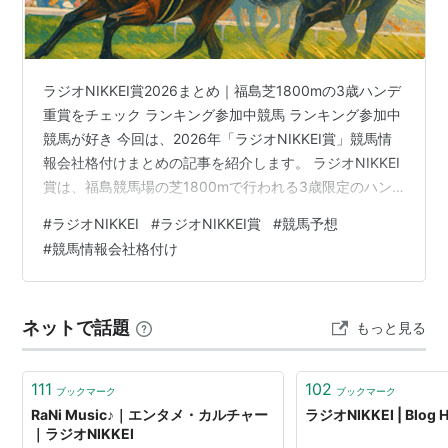
ラジオNIKKEI賞2026まとめ｜福島芝1800mの3歳ハンデ
重賞をチェック ランキング参加中競馬 ランキング参加中
競馬が好き 今回は、2026年「ラジオNIKKEI賞」競馬情
報会社格付けまとめの記事を紹介します。 ラジオNIKKEI
賞は、福島競馬場の芝1800mで行われる3歳限定のハン
デ重賞です。 クラシック路線を終えた3歳馬たちが、夏
#
ラジオNIKKEI
#
ラジオNIKKEI賞
#
競馬予想
以降の飛躍を目指して出走してくる注目レースでもあり
#
競馬情報会社格付け
ます。 近年では、2023年の勝ち馬エルトンバローズ、
2024年の勝ち馬オフトレイル、2025年の勝ち馬エキサ
イトバイオなど、その後の重賞戦線で存在感を示す馬も
ネットで話題
もっと見る
出ています。 まさに、未来の活躍馬を探すうえでも…
111
102
ブックマーク
ブックマーク
RaNi Music♪｜エンタメ・カルチャー
ラジオNIKKEI | Blog
｜ラジオNIKKEI