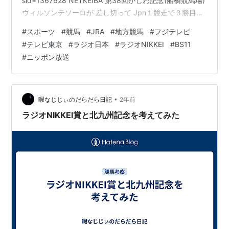
sid=1367628 NETKEIBA 第38回かしわ記念(船橋競馬場)
ウィルソンテソーロが 差し切って Jpn１競走で３勝目を
挙げる news.netkeiba.com www.chunichi.co.jp
#
スポーツ
#
競馬
#
JRA
#
地方競馬
#
フジテレビ
umatoku.hochi.co.jp ねとらば 俳優の山下智久さん 船橋
#
テレビ東京
#
ラジオ日本
#
ラジオNIKKEI
#
BS11
競馬場に降臨 “徹夜組”も発生して 客席は超満員 押し寄せ
#
ニッポン放送
た女性客らから悲鳴 nlab.itmedia.co.jp フライデー電子
版 令和に大人気！ 「公…
•
暇なじじぃのだらだら日記
2年前
ラジオNIKKEI賞と北九州記念を考えてみた