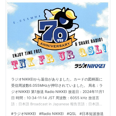
ラジオNIKKEIから返信がありました。カードの図柄面に
受信周波数6.055MHzが押印されていました。 局名：ラ
ジオNIKKEI 第1放送 Radio NIKKEI 放送日：2024年11月1
日 時間：10:34-11:14 JST 周波数：6055 kHz 放送言
語：日本語 Broadcast in Japanese 報告言語：日本語
Reported in Japanese 受信地：広島県東広島市 Higashi-
#
ラジオNIKKEI
#
Radio NIKKEI
#
QSL
#
日本短波放送