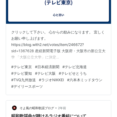
クリックして下さい。 心からの励みになります。 宜しく
お願い申し上げます。
https://blog.with2.net/votes/item/246672?
sid=1367628 産経新聞電子版 大阪府・大阪市の新公立大
学 「大阪公立大学」に決定
https://www.sankei.com/article/20200626-
#
テレビ東京
#
日本経済新聞
#
テレビ北海道
AKRYFC56LBIXLOI2GMK7BIBLRA/ オリコンニュース
#
テレビ愛知
#
テレビ大阪
#
テレビせとうち
「必死に汗をかきまくる夏に」 現代の教育現場を描く 生
#
TVQ九州放送
#
ラジオNIKKEI
#
六本木ミッドタウン
田絵梨花さんが高校教師役で 地上波TV連続ドラマ初主演
#
デイリースポーツ
www.oricon.co.jp サンケイスポーツ電子版 テレビ東京
(TX) キャリア…
•
そよ風の昭和歌謡ブログ
2年前
昭和歌謡曲が聴けるラジオ番組について