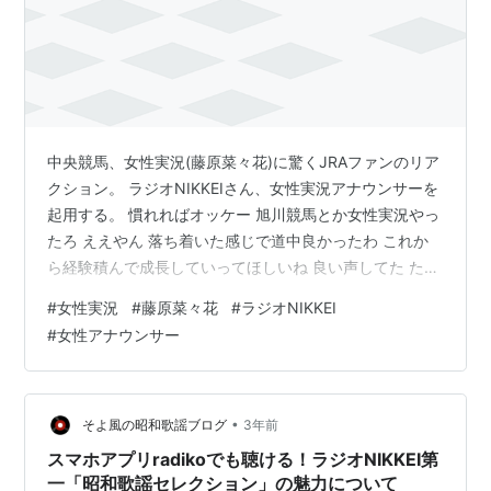
中央競馬、女性実況(藤原菜々花)に驚くJRAファンのリア
クション。 ラジオNIKKEIさん、女性実況アナウンサーを
起用する。 慣れればオッケー 旭川競馬とか女性実況やっ
たろ ええやん 落ち着いた感じで道中良かったわ これか
ら経験積んで成長していってほしいね 良い声してた ただ
最後の直線で力尽きた感じした 声が綺麗すぎて競馬観て
#
女性実況
#
藤原菜々花
#
ラジオNIKKEI
る感覚じゃなかったわ笑 ウマ娘の実況っぽいな 聞き取り
#
女性アナウンサー
やすくてええぞ 途中言葉に詰まってたけど初めてだから
ね ボートは結構女性実況いるよ 競馬の実況は一番難しい
らしい 4コーナーまでは良かったけど距離がまだ持たな
い感じ 伸びしろですね!! 26歳かよ ワイの娘と同い年や …
•
そよ風の昭和歌謡ブログ
3年前
スマホアプリradikoでも聴ける！ラジオNIKKEI第
一「昭和歌謡セレクション」の魅力について