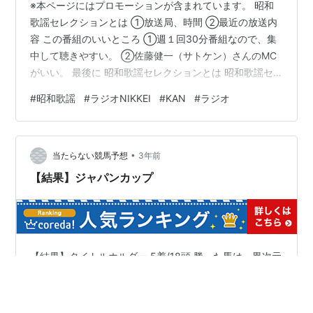
※本ページにはプロモーションが含まれています。 昭和
歌謡セレクションとは ①放送局、時間 ②最近の放送内
容 この番組のいいところ ①週１回30分番組なので、集
中して聴きやすい。 ②佐藤健一（サトケン）さんのMC
がいい。 最後に 昭和歌謡セレクションとは 昭和歌謡セ
レクションとは、昭和の良き時代の昭和歌謡を紹介する
#
昭和歌謡
#
ラジオNIKKEI
#
KAN
#
ラジオ
ラジオ番組。パーソナリティは、昭和歌謡をこよなく愛
し、音楽好きが高じてラジオパーソナリティになった佐
藤健一（SATOKEN）。番組内でご紹介しているなつかし
•
の昭和歌謡CDを紹介するラジオショッピングコーナー
当たらない競馬予想
3年前
も。 ①放送局、時間 ラジオNIKKEI第1 毎週火曜日
【結果】ジャパンカップ
21:30~22:00 …
【結果】タイトルホルダー 5着/18頭 勝った馬は、異次元
の強さでした。 ここまで来たら、来年の凱旋門賞に出走
してくださいね。 体調がとか、馬場がとか、そういう言
い訳は聞きたくないので。 この馬で勝てなければ、一生