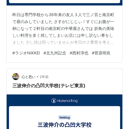
昨日は専門学校から36年来の友人３人で三ノ宮と南京町
で昼のみしていました さすがにじじぃ！すぐにお腹が一
杯になって２軒目の南京町の中華屋さんでは 折角の美味
しい料理を多く残してしまいお店には申し訳ない事をし
ました 少し頭は回っていませんが本日の２重賞を考えて
みました どちらも難しいハンデ戦、非常に難解で楽しい
#
ラジオNIKKEI
#
北九州記念
#
西村淳也
#
菅原明良
です ■ 第７３回ラジオＮＩＫＫＥＩ賞（Ｇ３）福島競馬
場1,800m １２頭 ① 斤量は～55Kgまで（１・３・５・
７・８・１０は除く） ② 血統はサンデー・ロベルト系
•
（１・３・４・５・１０は除く） ③ 逃げ馬が残ってる
心と思い
2年前
（２・３・６が該当？） ④ 意外と牝馬は来ない（２は
三波伸介の凸凹大学校(テレビ東京)
除く） 【結論】 …