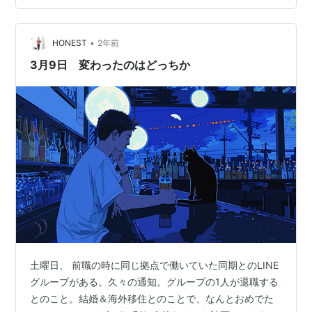
記事を貼っておきますので、よろしければ読んでみてく
ださい。 STVラジオ「リクエストプラザ」について - そ
よ風の昭和歌謡ブログ 70年代から90年代の歌謡曲、J-
•
HONEST
2年前
POPを3時間厳選かけ流し～STV…
3月9日 変わったのはどっちか
土曜日、 前職の時に同じ拠点で働いていた同期とのLINE
グループがある。久々の通知。グループの1人が退職する
とのこと。結婚＆海外移住とのことで、なんとおめでた