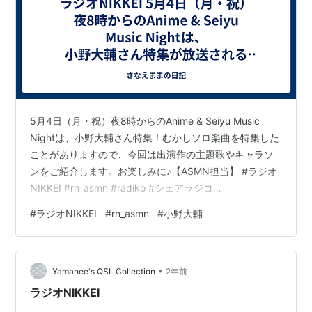
5月4日（月・祝）夜8時からのAnime & Seiyu Music
Nightは、小野大輔さん特集！むかしソロ楽曲を特集した
ことがありますので、今回は出演作の主題歌やキャラソ
ンをご紹介します。お楽しみに♪【ASMN担当】 #ラジオ
NIKKEI #rn_asmn #radiko #シェアラジコ
https://t.co/ScWD6vRrKa— Music Night
#
ラジオNIKKEI
#
rn_asmn
#
小野大輔
(@rnmusicnight) 2026年5月1日
•
Yamahee's QSL Collection
2年前
ラジオNIKKEI