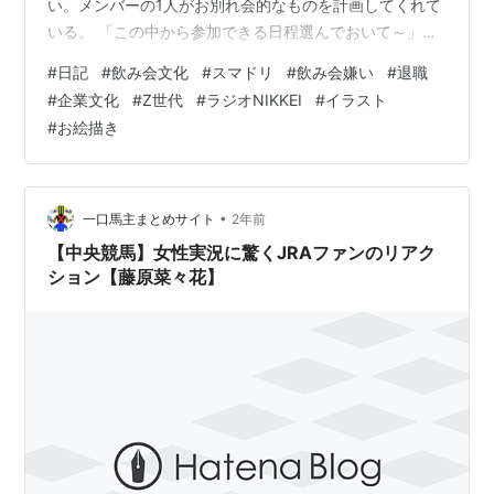
い。メンバーの1人がお別れ会的なものを計画してくれて
いる。 「この中から参加できる日程選んでおいて～」
と、調整さんが送られてくる。 ①4月1日（月）ランチ
#
日記
#
飲み会文化
#
スマドリ
#
飲み会嫌い
#
退職
②4月2日（火）ランチ ③4月3日（水）ランチ ④4月4
#
企業文化
#
Z世代
#
ラジオNIKKEI
#
イラスト
日（木）ランチ ⑤4月5日（金）ランチ もちろん、僕は
#
お絵描き
全て行けない。前職も今も、オフィスは両方とも都内だ
けれど、移動するとなると少なくとも45分くらいはかか
ってしまうだろう。 ランチか。これまでだったら、絶対
に夜、飲み会を兼ねてだ…
•
一口馬主まとめサイト
2年前
【中央競馬】女性実況に驚くJRAファンのリアク
ション【藤原菜々花】