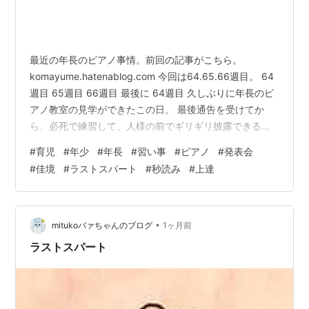
最近の年長のピアノ事情。前回の記事がこちら。
komayume.hatenablog.com 今回は64.65.66週目。 64
週目 65週目 66週目 最後に 64週目 久しぶりに年長のピ
アノ教室の見学ができたこの日。 最後通告を受けてか
ら、必死で練習して、人様の前でギリギリ披露できる
か、できないかくらいになってきて、ちょっと余裕が出
#
育児
#
年少
#
年長
#
習い事
#
ピアノ
#
発表会
てきて、スランプに陥り、、、というのが現状。発表会
#
佳境
#
ラストスパート
#
秒読み
#
上達
前にこのスランプ期がくるはずだから、ちょっと早めに
完成させておきたかったそうな。思惑通り、発表会前に
ちゃんとスランプはやってきました。 でもまぁ、今まで
とやることは一緒。よりよくなるために少しづつ改善を
•
mitukoバァちゃんのブログ
1ヶ月前
加えながら…
ラストスパート