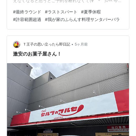
えなくなると思うとご予約を断れなくて(∀｀*ゞ)ｴﾍﾍ 今週
は お料理内容 それどころじゃない程、大勢の方がご予約
#
最終ラウンド
#
ラストスパート
#
夏季休暇
月火水木 店は休んでいてもシェフの仕事には休みなし 月
#
許容範囲超過
#
我が家のふらんす料理サンタバーバラ
曜は大掃除 昨日はパテシェYUKIと🚗仕入れ さぁ～今日
からは 仕込み内容 黒いツブツブはバニラビーンズ カス
タードクリームをつくるのかな？ ポタージュの裏ごし な
めらかなスープにするために何度も何度も裏ごし ブイヨ
•
Ｔ王子の思い立ったら即日記
5ヶ月前
ンを作…
激安のお菓子屋さん！