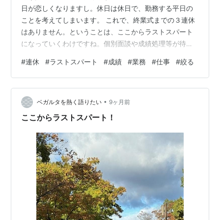
日が恋しくなりますし。休日は休日で、勤務する平日の
ことを考えてしまいます。 これで、終業式までの３連休
はありません。ということは、ここからラストスパート
になっていくわけですね。個別面談や成績処理等が待っ
ています。 だからこそ、平日の勤務後の時間、土日の通
#
連休
#
ラストスパート
#
成績
#
業務
#
仕事
#
絞る
常の休みの使い方が非常に大切になってきます。 風邪も
少しずつ良くなってきたので、運動も再開していきたい
なと思います。 やはり、運動がない生活は味気なく、睡
•
眠の質も落ちがちです。 先週一週間は、今までやってい
ベガルタを熱く語りたい
9ヶ月前
たゲームもあまり手に付かなくなり、読書や学習する時
ここからラストスパート！
間に充てることが多くなっていました。 土…