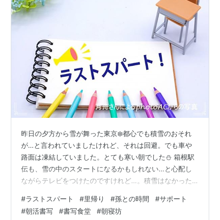
昨日の夕方から雪が舞った東京❄️都心でも積雪のおそれ
が…と言われていましたけれど、それは回避。でも車や
路面は凍結していました。とても寒い朝でした⛄️ 箱根駅
伝も、雪の中のスタートになるかもしれない…と心配し
ながらテレビをつけたのですけれど…。積雪はなかった
のですね～よかったです。気温も、東京とさほど変わら
#
ラストスパート
#
里帰り
#
孫との時間
#
サポート
なかったみたい。 今年も選手たちのがんばりに励まされ
#
朝活書写
#
書写食堂
#
朝寝坊
ました。ご家族も、お正月どころではありませんよね？