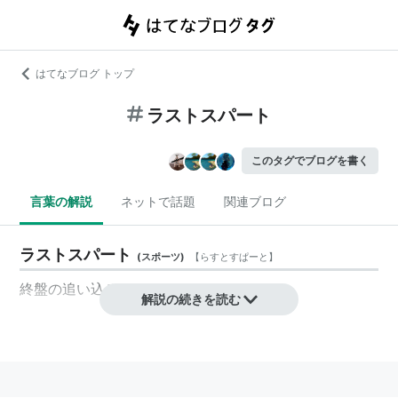
はてなブログ トップ
ラストスパート
このタグでブログを書く
言葉の解説
ネットで話題
関連ブログ
ラストスパート
(
スポーツ
)
【
らすとすぱーと
】
終盤の追い込み
解説の続きを読む