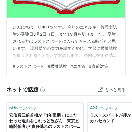
こんにちは、リキリツです。 今年のエネルギー管理士試
験の受験日8月2日（日）まで1か月を切りました。 受験
される方はラストスパートに入っておられる時期だと思
います。 現段階での実力を試すために、学習に模擬試験
を取り入れることをおすすめします。 今回は技術雑誌
「電気計算8月号」の模擬問題を使ったエネルギー管理士
#
ラストスパート
#
模擬試験
#
エネ管
#
直前対策
試験（電気分野の受験前のラストスパート勉強法を紹介
致します。 私も受験時に今回紹介する模擬試験を学習に
取り入れることで、エネルギー管理士試験（電気分野）
ネットで話題
もっと見る
に合格することができました。 今年度のエネルギー管理
士試験を受験される方に参考にしていただければと思い
ます。 ※2021年7月13日に公開…
595
430
ブックマーク
ブックマーク
安倍晋三前首相が「1年延期」にこだ
ラストスパートが凄かっ
わった理由をしれっと改ざん 東京五
カムセカンド
輪関係者が“責任逃れのラストスパー
ト”をかけ始めた！ | 文春オンライン