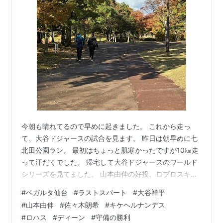
今朝も晴れてるので早めに起きました。 これから走っ
て、大谷ドジャースの試合を見ます。 昨日は朝早めに七
北田公園ラン。 最初はちょっと肌寒かったですが10㎞走
って汗だくでした。 帰宅して大谷ドジャースのワールド
シリーズを見てました。 山本由伸の好投、ロブロスキー
のナイス中継ぎ、朗希の踏ん張り、ロハスの守備、ディ
#
ベガルタ仙台
#
ラストスパート
#
大谷祥平
ーンの好判断、キケの鋭い返球のダブルプレイ。 ドジャ
#
山本由伸
#
佐々木朗希
#
キケヘルナンデス
ースの守備での勝利でした。痺れるゲームで凄かった。
#
ロハス
#
ディーン
#
守備の勝利
今日の最終戦は両チーム総力戦。 崖っぷちから生き残っ