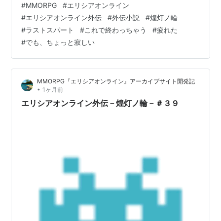
#
MMORPG
#
エリシアオンライン
「やらせないっ！！」 最前線で猛威のすべてを受け止め
#
エリシアオンライン外伝
#
外伝小説
#
煌灯ノ輪
ていたえるの口から、血まみれの悲鳴が漏れた。 純白の
#
ラストスパート
#
これで終わっちゃう
#
疲れた
防衛領域を展開した彼女のシルバーシールドが、四方八
#
でも、ちょっと寂しい
方から殺到する闇の衝撃にメキメキと悲鳴を上げる。細
い腕の骨が折れんばかりに軋み、大理石の床に踏ん張っ
たブーツが削れ、彼女の小さな身体はじりじ…
MMORPG『エリシアオンライン』アーカイブサイト開発記
•
1ヶ月前
エリシアオンライン外伝－煌灯ノ輪－＃３９