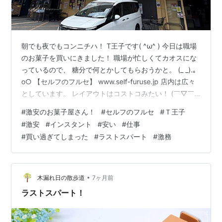
朝でも夜でもコンニチハ！ T王子です( ^ω^ ) 今日は職場
のお菓子を買いにきました！ 職場が忙しくてカオスにな
っているので、 糖分で何とかしてもらおうかと。 (_ _).｡
o○ 【セルフのフルセ】 www.self-furuse.jp 店内は広々
としています。 レイアウトはコストコみたい！ (￣▽￣)
お菓子以外もインスタントや飲料水なども 売っていま
#
激安のお菓子屋さん！
#
セルフのフルセ
#
Ｔ王子
す。 ↑懐かしいお菓子も！ ↑いつか食べてみたい ついつ
#
激安
#
インスタント
#
安い
#
仕事
い買いすぎてしまいました。 (´⊙ω⊙`) これでも1週間も
#
買い過ぎてしまった
#
ラストスパート
#
激務
つかどうか••• さて、ラストスパート！ みんなで頑張り
ますよ〜 では×2
•
木漏れ日の散歩道
7ヶ月前
ラストスパート！