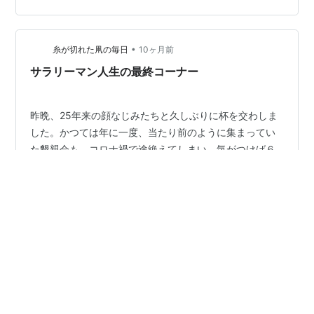
たドジャースの運、勢いに期待してます。 大谷は投げる
なら先発でしょう。いけるところまでいって、中継ぎで
グラスノー、スネル、シーハン、ロ…
•
糸が切れた凧の毎日
10ヶ月前
サラリーマン人生の最終コーナー
昨晩、25年来の顔なじみたちと久しぶりに杯を交わしま
した。かつては年に一度、当たり前のように集まってい
た懇親会も、コロナ禍で途絶えてしまい、気がつけば６
年ぶりの再会です。三軒茶屋の小さな店に、７人が静か