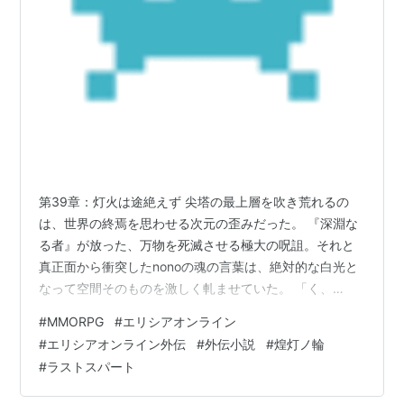
第39章：灯火は途絶えず 尖塔の最上層を吹き荒れるの
は、世界の終焉を思わせる次元の歪みだった。 『深淵な
る者』が放った、万物を死滅させる極大の呪詛。それと
真正面から衝突したnonoの魂の言葉は、絶対的な白光と
なって空間そのものを激しく軋ませていた。 「く、
あ……あぁっ……！」 最前線で呪詛の直撃を受けたえる
#
MMORPG
#
エリシアオンライン
は、身の丈ほどもある重厚な銀盾――シルバーシールド
#
エリシアオンライン外伝
#
外伝小説
#
煌灯ノ輪
を泥臭く傾けて直撃を阻んだものの、逃がしきれなかっ
#
ラストスパート
た底知れぬ衝撃に押し込まれ、大理石の床へ激しく膝を
ついていた。銀面には無数の細かい傷が刻まれ、それを