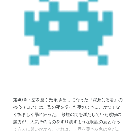
第40章：空を裂く光 剥き出しになった『深淵なる者』の
核心（コア）は、己の死を悟った獣のように、かつてな
く悍ましく暴れ狂った。 祭壇の間を満たしていた紫黒の
魔力が、大気そのものをすり潰すような呪詛の嵐となっ
て六人に襲いかかる。それは、世界を覆う灰色の空がそ
のまま落ちてきたかのような、圧倒的な暴力だった。